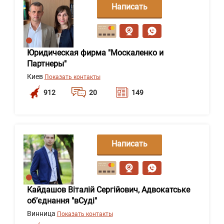
Написать
сообщение
Юридическая фирма "Москаленко и
Партнеры"
Киев
Показать контакты
912
20
149
Написать
сообщение
Кайдашов Віталій Сергійович, Адвокатське
об’єднання "вСуді"
Винница
Показать контакты