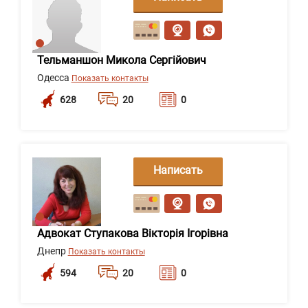
сообщение
Тельманшон Микола Сергійович
Одесса
Показать контакты
628
20
0
Написать
сообщение
Адвокат Ступакова Вікторія Ігорівна
Днепр
Показать контакты
594
20
0