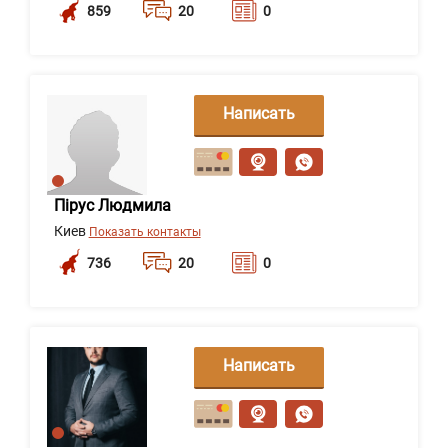
859
20
0
Написать
сообщение
Пірус Людмила
Киев
Показать контакты
736
20
0
Написать
сообщение