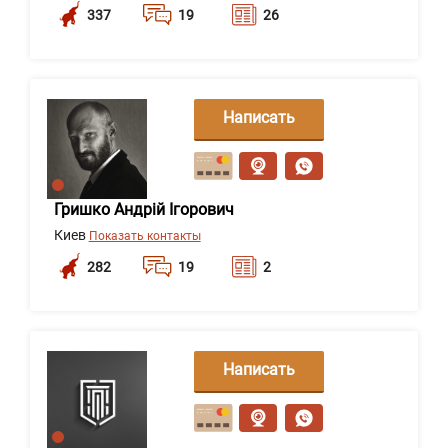
337
19
26
Написать
сообщение
Гришко Андрій Ігорович
Киев
Показать контакты
282
19
2
Написать
сообщение