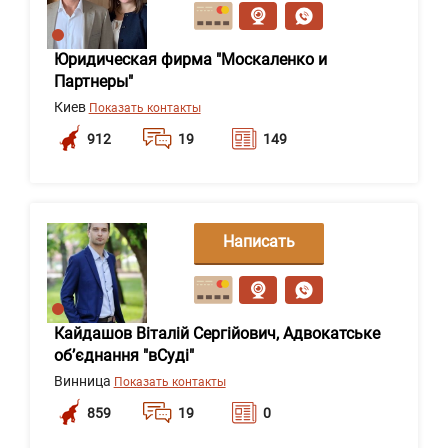
сообщение
Юридическая фирма "Москаленко и
Партнеры"
Киев
Показать контакты
912
19
149
Написать
сообщение
Кайдашов Віталій Сергійович, Адвокатське
об’єднання "вСуді"
Винница
Показать контакты
859
19
0