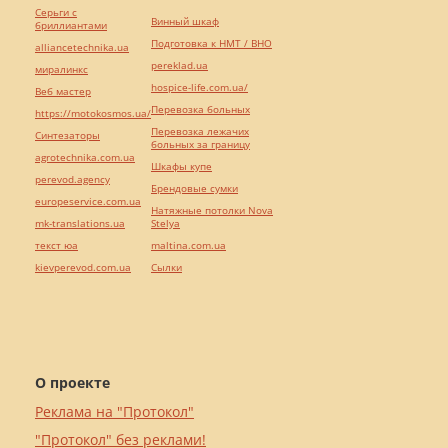
Серьги с
Винный шкаф
бриллиантами
Подготовка к НМТ / ВНО
alliancetechnika.ua
pereklad.ua
миралинкс
hospice-life.com.ua/
Веб мастер
Перевозка больных
https://motokosmos.ua/
Перевозка лежачих
Синтезаторы
больных за границу
agrotechnika.com.ua
Шкафы купе
perevod.agency
Брендовые сумки
europeservice.com.ua
Натяжные потолки Nova
mk-translations.ua
Stelya
текст юа
maltina.com.ua
kievperevod.com.ua
Cылки
О проекте
Реклама на "Протокол"
"Протокол" без реклами!