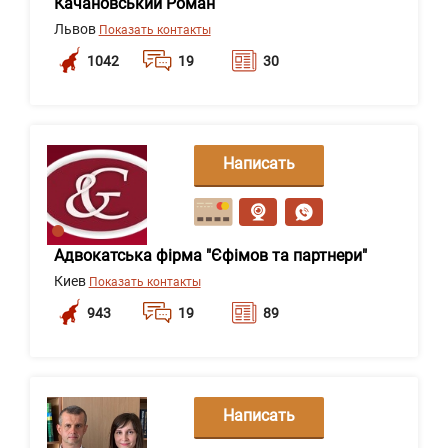
Качановський Роман
Львов
Показать контакты
1042
19
30
Написать
сообщение
Адвокатська фірма "Єфімов та партнери"
Киев
Показать контакты
943
19
89
Написать