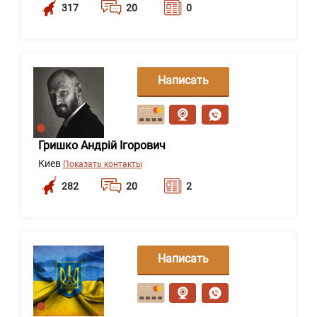
317
20
0
Написать
сообщение
Гришко Андрій Ігорович
Киев
Показать контакты
282
20
2
Написать
сообщение