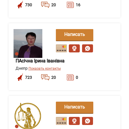
730
20
16
Написать
сообщение
ПАсічна Ірина Іванівна
Днепр
Показать контакты
723
20
0
Написать
сообщение