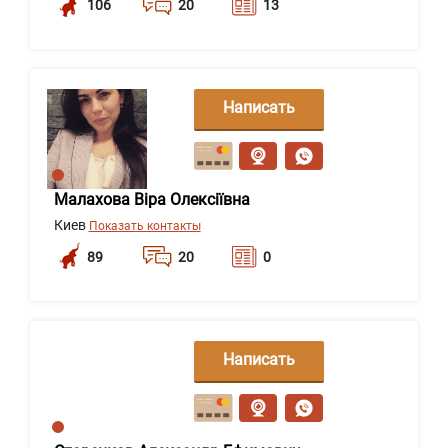
106
20
13
Написать
сообщение
Малахова Віра Олексіївна
Киев
Показать контакты
89
20
0
Написать
сообщение