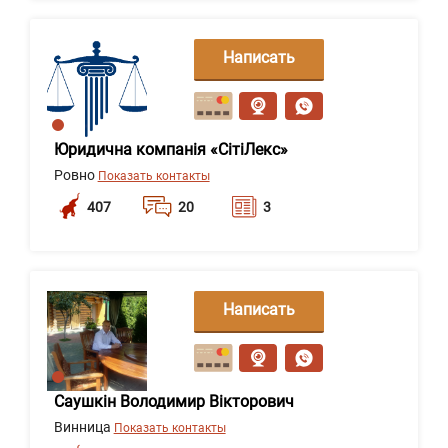
Написать
сообщение
Юридична компанія «СітіЛекс»
Ровно
Показать контакты
407
20
3
Написать
сообщение
Саушкін Володимир Вікторович
Винница
Показать контакты