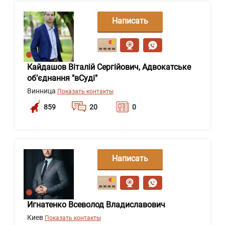
Написать
сообщение
Кайдашов Віталій Сергійович, Адвокатське
об’єднання "вСуді"
Винница
Показать контакты
859
20
0
Написать
сообщение
Игнатенко Всеволод Владиславович
Киев
Показать контакты