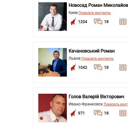
Новосад Роман Миколайо
Киев
Показать контакты
1204
18
Качановський Роман
Львов
Показать контакты
1042
18
Голов Валерій Вікторович
Ивано-Франковск
Показать кон
971
18