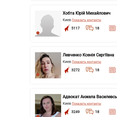
Хобта Юрій Михайлович
Киев
Показать контакты
5117
18
Левченко Ксенія Сергіївна
Киев
Показать контакты
3272
18
Адвокат Анжела Василевс
Киев
Показать контакты
3249
18