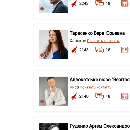
2243
18
Тарасенко Вера Юрьевна
Харьков
Показать контакты
2143
18
Адвокатське бюро "Верітас
Киев
Показать контакты
2140
18
Руденко Артем Олександр