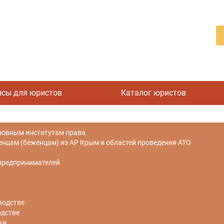
исы для юристов
Каталог юристов
новным институтам права.
цам (беженцам) из АР Крым и областей проведения АТО
 предпринимателей
водстве
одстве
ки.