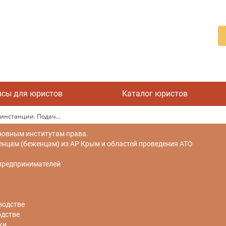
исы для юристов
Каталог юристов
инстанции. Подач...
новным институтам права.
цам (беженцам) из АР Крым и областей проведения АТО
 предпринимателей
водстве
одстве
ки.