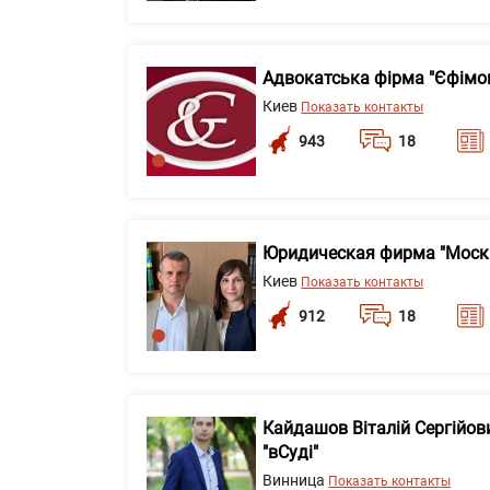
Адвокатська фірма "Єфімов
Киев
Показать контакты
943
18
Юридическая фирма "Моск
Киев
Показать контакты
912
18
Кайдашов Віталій Сергійов
"вСуді"
Винница
Показать контакты