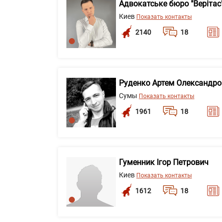
Адвокатське бюро "Верітас
Киев
Показать контакты
2140
18
Руденко Артем Олександр
Сумы
Показать контакты
1961
18
Гуменник Ігор Петрович
Киев
Показать контакты
1612
18