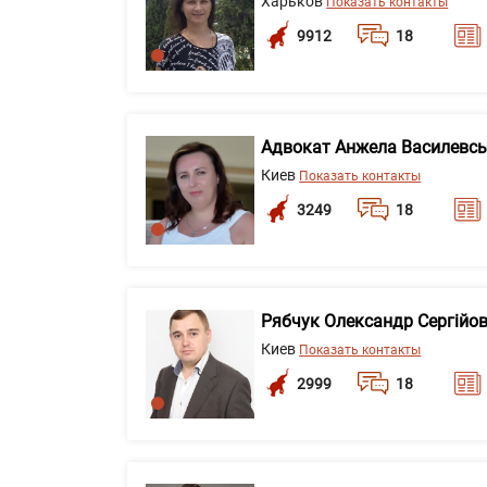
Харьков
Показать контакты
9912
18
Адвокат Анжела Василевс
Киев
Показать контакты
3249
18
Рябчук Олександр Сергійо
Киев
Показать контакты
2999
18