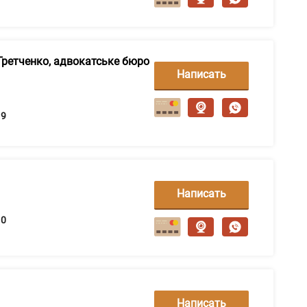
Гретченко, адвокатське бюро
Написать
сообщение
9
Написать
сообщение
0
Написать