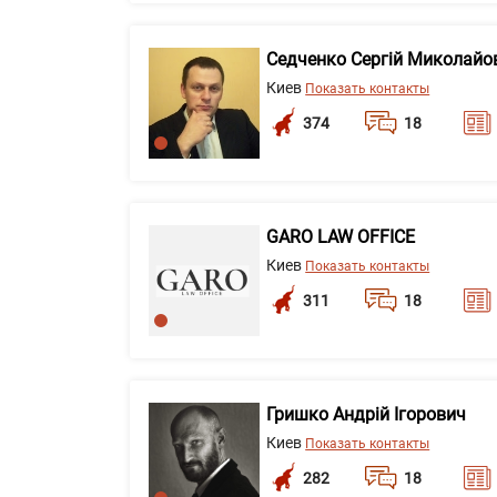
Седченко Сергій Миколайо
Киев
Показать контакты
374
18
GARO LAW OFFICE
Киев
Показать контакты
311
18
Гришко Андрій Ігорович
Киев
Показать контакты
282
18