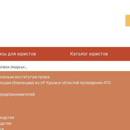
исы для юристов
Каталог юристов
івля лікарськ...
новным институтам права.
цам (беженцам) из АР Крым и областей проведения АТО
 предпринимателей
водстве
одстве
ки.