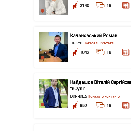
2140
18
Качановський Роман
Львов
Показать контакты
1042
18
Кайдашов Віталій Сергійов
"вСуді"
Винница
Показать контакты
859
18