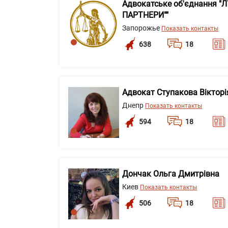
Адвокатське об'єднання "
ПАРТНЕРИ""
Запорожье
Показать контакты
638
18
Адвокат Ступакова Вікторія
Днепр
Показать контакты
594
18
Дончак Ольга Дмитрівна
Киев
Показать контакты
506
18