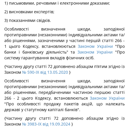
1) письмовими, речовими і електронними доказами;
2) висновками експертів;
3) показаннями свідків.
Особливості визначення шкоди, заподіяної
протиправними (незаконними) індивідуальними актами та/
або рішеннями, зазначеними у частині першій статті 266 -
1 цього Кодексу, встановлюються
Законом України
"Про
банки і банківську діяльність" та
Законом України
"Про
систему гарантування вкладів фізичних осіб.
{Частину другу статті 72 доповнено абзацом п’ятим згідно із
Законом
№ 590-IX від 13.05.2020
}
Особливості визначення шкоди, заподіяної
протиправними (незаконними) індивідуальними актами та/
або рішеннями, передбаченими частиною першою статті
266 - 2 цього Кодексу, встановлюються
Законом України
"Про особливості продажу пакетів акцій, що належать
державі у статутному капіталі банків".
{Частину другу статті 72 доповнено абзацом згідно із
Законом
№ 3983-IX від 19.09.2024
}