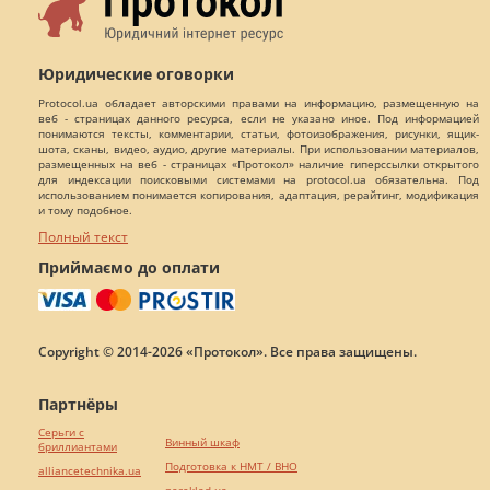
Юридические оговорки
Protocol.ua обладает авторскими правами на информацию, размещенную на
веб - страницах данного ресурса, если не указано иное. Под информацией
понимаются тексты, комментарии, статьи, фотоизображения, рисунки, ящик-
шота, сканы, видео, аудио, другие материалы. При использовании материалов,
размещенных на веб - страницах «Протокол» наличие гиперссылки открытого
для индексации поисковыми системами на protocol.ua обязательна. Под
использованием понимается копирования, адаптация, рерайтинг, модификация
и тому подобное.
Полный текст
Приймаємо до оплати
Copyright © 2014-2026 «Протокол». Все права защищены.
Партнёры
Серьги с
Винный шкаф
бриллиантами
Подготовка к НМТ / ВНО
alliancetechnika.ua