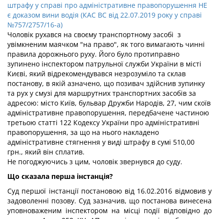
штрафу у справі про адміністративне правопорушення НЕ
є доказом вини водія (КАС ВС від 22.07.2019 року у справі
№757/2757/16-а)
Чоловік
рухався на своєму транспортному засобі з
увімкненим маячком "на право", як того вимагають чинні
правила дорожнього руху. Його було протиправно
зупинено інспектором патрульної служби України в місті
Києві, який відрекомендувався незрозуміло та склав
постанову, в якій азначено, що позивач здійснив зупинку
та рух у смузі для маршрутних транспортних засобів за
адресою: місто Київ, бульвар Дружби Народів, 27, чим скоїв
адміністративне правопорушення, передбачене частиною
третьою статті 122 Кодексу України про адміністративні
правопорушення, за що на нього накладено
адміністративне стягнення у виді штрафу в сумі 510,00
грн., який він сплатив.
Не погоджуючись з цим, чоловік звернувся до суду.
Що сказала перша інстанція?
Суд першої інстанції постановою від 16.02.2016 відмовив у
задоволенні позову. Суд зазначив, що постанова винесена
уповноваженим інспектором на місці події відповідно до