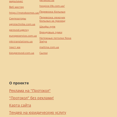
pereklad.ua
миралинкс
hospice-life.com.ua/
Веб мастер
Перевозка больных
https://motokosmos.ua/
Перевозка лежачих
Синтезаторы
больных за границу
agrotechnika.com.ua
Шкафы купе
perevod.agency
Брендовые сумки
europeservice.com.ua
Натяжные потолки Nova
mk-translations.ua
Stelya
текст юа
maltina.com.ua
kievperevod.com.ua
Cылки
О проекте
Реклама на "Протокол"
"Протокол" без реклами!
Карта сайта
Тендер на юридическую услугу