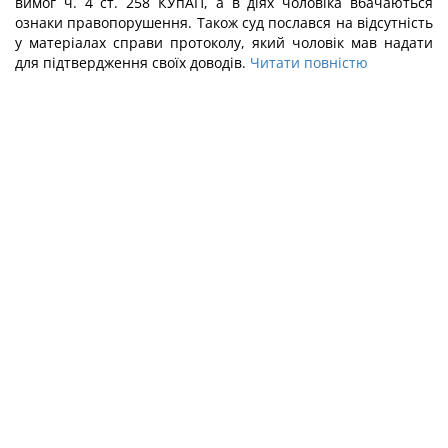
вимог ч. 4 ст. 258 КУпАП, а в діях чоловіка вбачаються
ознаки правопорушення. Також суд послався на відсутність
у матеріалах справи протоколу, який чоловік мав надати
для підтвердження своїх доводів.
Читати повністю