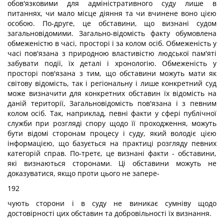
обов'язковими для адміністративного суду лише в
питаннях, чи мало місце діяння та чи вчинене воно цією
особою. По-друге, це обставини, що визнані судом
загальновідомими. Загально-відомість факту обумовлена
обмеженістю в часі, просторі і за колом осіб. Обмеженість у
часі пов'язана з природною властивістю людської пам'яті
забувати події, їх деталі і хронологію. Обмеженість у
просторі пов'язана з тим, що обставини можуть мати як
світову відомість, так і регіональну і лише конкретний суд
може визначити для конкретних обставин їх відомість на
даній території, Загальновідомість пов'язана і з певним
колом осіб. Так, наприклад, певні факти у сфері публічної
служби при розгляді спору щодо її проходження, можуть
бути відомі сторонам процесу і суду, який володіє цією
інформацією, що базується на практиці розгляду певних
категорій справ. По-третє, це визнані факти - обставини,
які визнаються сторонами. Ці обставини можуть не
доказуватися, якщо проти цього не запере-
192
чують сторони і в суду не виникає сумніву щодо
достовірності цих обставин та добровільності їх визнання.