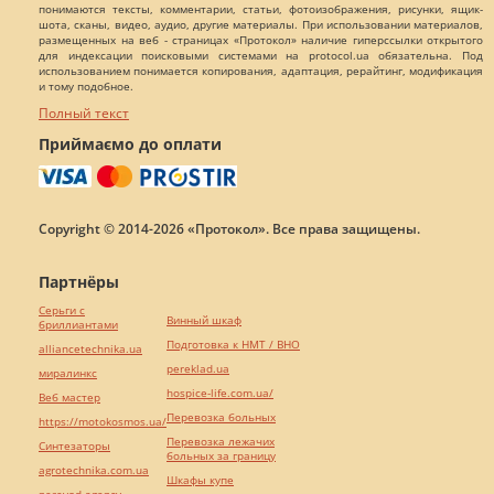
понимаются тексты, комментарии, статьи, фотоизображения, рисунки, ящик-
шота, сканы, видео, аудио, другие материалы. При использовании материалов,
размещенных на веб - страницах «Протокол» наличие гиперссылки открытого
для индексации поисковыми системами на protocol.ua обязательна. Под
использованием понимается копирования, адаптация, рерайтинг, модификация
и тому подобное.
Полный текст
Приймаємо до оплати
Copyright © 2014-2026 «Протокол». Все права защищены.
Партнёры
Серьги с
Винный шкаф
бриллиантами
Подготовка к НМТ / ВНО
alliancetechnika.ua
pereklad.ua
миралинкс
hospice-life.com.ua/
Веб мастер
Перевозка больных
https://motokosmos.ua/
Перевозка лежачих
Синтезаторы
больных за границу
agrotechnika.com.ua
Шкафы купе