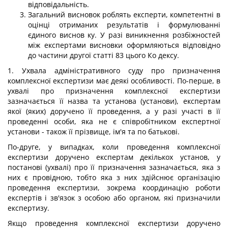
відповідальність.
Загальний висновок роблять експерти, компетентні в
оцінці отриманих результатів і формулюванні
єдиного виснов ку. У разі виникнення розбіжностей
між експертами висновки оформляються відповідно
до частини другої статті 83 цього Ко дексу.
1. Ухвала адміністративного суду про призначення
комплексної експертизи має деякі особливості. По-перше, в
ухвалі про призначення комплексної експертизи
зазначається її назва та установа (установи), експертам
якої (яких) доручено її проведення, а у разі участі в її
проведенні особи, яка не є співробітником експертної
установи - також її прізвище, ім'я та по батькові.
По-друге, у випадках, коли проведення комплексної
експертизи доручено експертам декількох установ, у
постанові (ухвалі) про її призначення зазначається, яка з
них є провідною, тобто яка з них здійснює організацію
проведення експертизи, зокрема координацію роботи
експертів і зв'язок з особою або органом, які призначили
експертизу.
Якщо проведення комплексної експертизи доручено