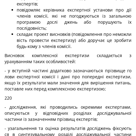
експертів;
повідомляє керівника експертної установи про дії
членів комісії, які не погоджуються із загальною
програмою дослі джень або порушують їх
послідовність;
складає проект висновків (повідомлення про неможли
вість провести експертизу) або доручає це зробити
будь-кому з членів комісії.
Висновок комплексної експертизи складається з
урахуванням таких особливостей:
- у вступній частині додатково зазначаються прізвище го
лови експертної комісії і дані про попередні експертизи,
якщо їх результати мали значення для вирішення питань,
поставле них перед комплексною експертизою;
220
- дослідження, які проводились окремими експертами,
описуються у відповідних розділах досліджувальної
частини із зазначенням прізвищ експертів;
- узагальнення та оцінка результатів досліджень фіксують
ся в синтезувальному розділі досліджувальної частини