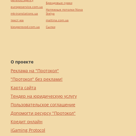
perevod.agency
Брендовые сумки
europeservice.com.ua
Натяжные потолки Nova
mk-translations.ua
Stelya
текст юа
maltina.com.ua
kievperevod.com.ua
Cылки
О проекте
Реклама на "Протокол"
"Протокол" без реклами!
Карта сайта
Тендер на юридическую услугу
Пользовательское соглашение
Допомогти ресурсу "Протокол"
Кредит онлайн
iGaming Protocol