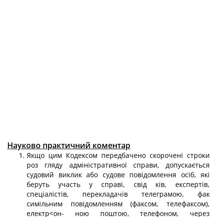
Науково практичний коментар
Якщо цим Кодексом передбачено скорочені строки
роз гляду адміністративної справи, допускається
судовий виклик або судове повідомлення осіб, які
беруть участь у справі, свід ків, експертів,
спеціалістів, перекладачів телеграмою, фак
симільним повідомленням (факсом, телефаксом),
електр<он- ною поштою, телефоном, через