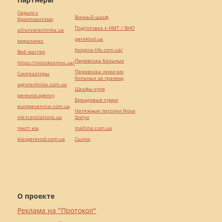
Серьги с
Винный шкаф
бриллиантами
Подготовка к НМТ / ВНО
alliancetechnika.ua
pereklad.ua
миралинкс
hospice-life.com.ua/
Веб мастер
Перевозка больных
https://motokosmos.ua/
Перевозка лежачих
Синтезаторы
больных за границу
agrotechnika.com.ua
Шкафы купе
perevod.agency
Брендовые сумки
europeservice.com.ua
Натяжные потолки Nova
mk-translations.ua
Stelya
текст юа
maltina.com.ua
kievperevod.com.ua
Cылки
О проекте
Реклама на "Протокол"