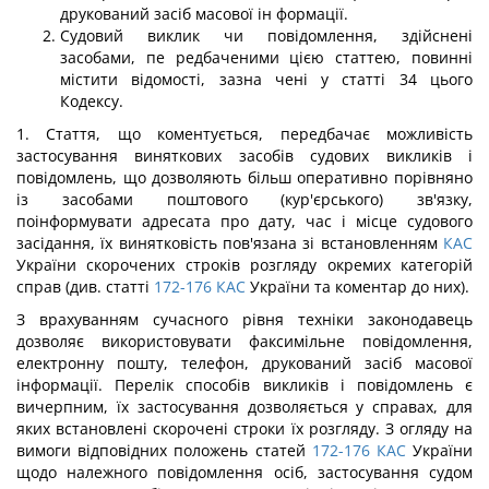
друкований засіб масової ін формації.
Судовий виклик чи повідомлення, здійснені
засобами, пе редбаченими цією статтею, повинні
містити відомості, зазна чені у статті 34 цього
Кодексу.
1. Стаття, що коментується, передбачає можливість
застосування виняткових засобів судових викликів і
повідомлень, що дозволяють більш оперативно порівняно
із засобами поштового (кур'єрського) зв'язку,
поінформувати адресата про дату, час і місце судового
засідання, їх винятковість пов'язана зі встановленням
КАС
України скорочених строків розгляду окремих категорій
справ (див. статті
172-176
КАС
України та коментар до них).
З врахуванням сучасного рівня техніки законодавець
дозволяє використовувати факсимільне повідомлення,
електронну пошту, телефон, друкований засіб масової
інформації. Перелік способів викликів і повідомлень є
вичерпним, їх застосування дозволяється у справах, для
яких встановлені скорочені строки їх розгляду. З огляду на
вимоги відповідних положень статей
172-176
КАС
України
щодо належного повідомлення осіб, застосування судом