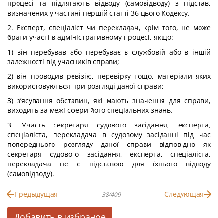
процесі та підлягають відводу (самовідводу) з підстав,
визначених у частині першій статті 36 цього Кодексу.
2. Експерт, спеціаліст чи перекладач, крім того, не може
брати участі в адміністративному процесі, якщо:
1) він перебував або перебуває в службовій або в іншій
залежності від учасників справи;
2) він проводив ревізію, перевірку тощо, матеріали яких
використовуються при розгляді даної справи;
3) з’ясування обставин, які мають значення для справи,
виходить за межі сфери його спеціальних знань.
3. Участь секретаря судового засідання, експерта,
спеціаліста, перекладача в судовому засіданні під час
попереднього розгляду даної справи відповідно як
секретаря судового засідання, експерта, спеціаліста,
перекладача не є підставою для їхнього відводу
(самовідводу).
Предыдущая
Следующая
38/409
Добавить в избраное