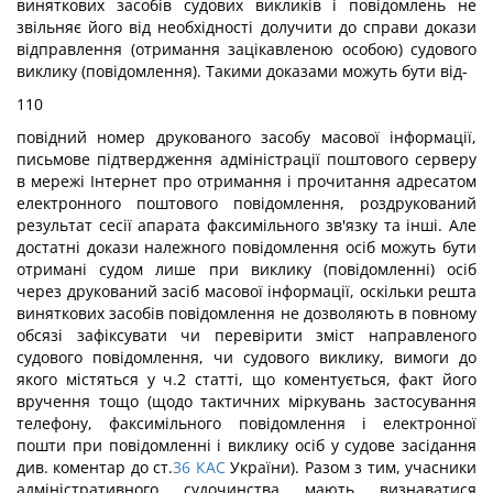
виняткових засобів судових викликів і повідомлень не
звільняє його від необхідності долучити до справи докази
відправлення (отримання зацікавленою особою) судового
виклику (повідомлення). Такими доказами можуть бути від-
110
повідний номер друкованого засобу масової інформації,
письмове підтвердження адміністрації поштового серверу
в мережі Інтернет про отримання і прочитання адресатом
електронного поштового повідомлення, роздрукований
результат сесії апарата факсимільного зв'язку та інші. Але
достатні докази належного повідомлення осіб можуть бути
отримані судом лише при виклику (повідомленні) осіб
через друкований засіб масової інформації, оскільки решта
виняткових засобів повідомлення не дозволяють в повному
обсязі зафіксувати чи перевірити зміст направленого
судового повідомлення, чи судового виклику, вимоги до
якого містяться у ч.2 статті, що коментується, факт його
вручення тощо (щодо тактичних міркувань застосування
телефону, факсимільного повідомлення і електронної
пошти при повідомленні і виклику осіб у судове засідання
див. коментар до ст.
36
КАС
України). Разом з тим, учасники
адміністративного судочинства мають визнаватися