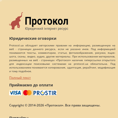
Юридические оговорки
Protocol.ua обладает авторскими правами на информацию, размещенную на
веб - страницах данного ресурса, если не указано иное. Под информацией
понимаются тексты, комментарии, статьи, фотоизображения, рисунки, ящик-
шота, сканы, видео, аудио, другие материалы. При использовании материалов,
размещенных на веб - страницах «Протокол» наличие гиперссылки открытого
для индексации поисковыми системами на protocol.ua обязательна. Под
использованием понимается копирования, адаптация, рерайтинг, модификация
и тому подобное.
Полный текст
Приймаємо до оплати
Copyright © 2014-2026 «Протокол». Все права защищены.
Партнёры