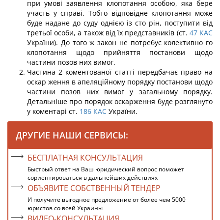
при умові заявлення клопотання особою, яка бере
участь у справі. Тобто відповідне клопотання може
буде надане до суду однією із сто рін, поступити від
третьої особи, а також від їх представників (ст.
47
КАС
України). До того ж закон не потребує колективно го
клопотання щодо прийняття постанови щодо
частини позов них вимог.
Частина 2 коментованої статті передбачає право на
оскар ження в апеляційному порядку постанови щодо
частини позов них вимог у загальному порядку.
Детальніше про порядок оскарження буде розглянуто
у коментарі ст.
186
КАС
України.
ДРУГИЕ НАШИ СЕРВИСЫ:
БЕСПЛАТНАЯ КОНСУЛЬТАЦИЯ
Быстрый ответ на Ваш юридический вопрос поможет
сориентироваться в дальнейших действиях
ОБЪЯВИТЕ СОБСТВЕННЫЙ ТЕНДЕР
И получите выгодное предложение от более чем 5000
юристов со всей Украины
ВИДЕО-КОНСУЛЬТАЦИЯ