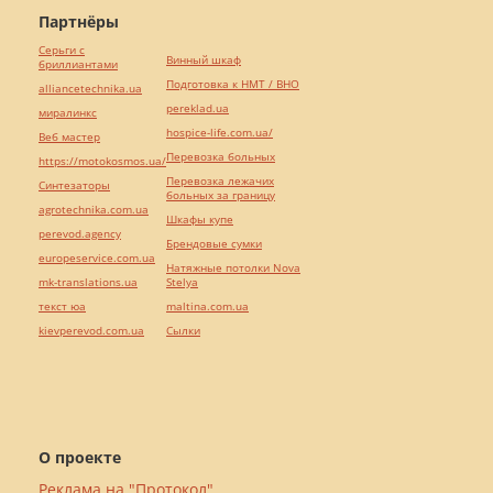
Партнёры
Серьги с
Винный шкаф
бриллиантами
Подготовка к НМТ / ВНО
alliancetechnika.ua
pereklad.ua
миралинкс
hospice-life.com.ua/
Веб мастер
Перевозка больных
https://motokosmos.ua/
Перевозка лежачих
Синтезаторы
больных за границу
agrotechnika.com.ua
Шкафы купе
perevod.agency
Брендовые сумки
europeservice.com.ua
Натяжные потолки Nova
mk-translations.ua
Stelya
текст юа
maltina.com.ua
kievperevod.com.ua
Cылки
О проекте
Реклама на "Протокол"