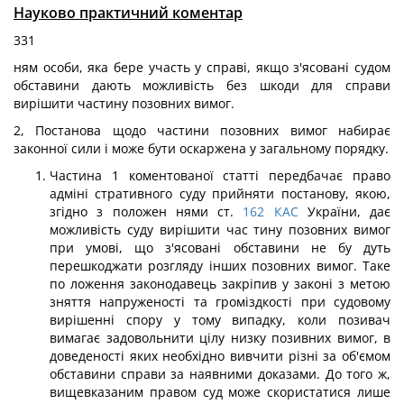
Науково практичний коментар
331
ням особи, яка бере участь у справі, якщо з'ясовані судом
обставини дають можливість без шкоди для справи
вирішити частину позовних вимог.
2, Постанова щодо частини позовних вимог набирає
законної сили і може бути оскаржена у загальному порядку.
Частина 1 коментованої статті передбачає право
адміні стративного суду прийняти постанову, якою,
згідно з положен нями ст.
162
КАС
України, дає
можливість суду вирішити час тину позовних вимог
при умові, що з'ясовані обставини не бу дуть
перешкоджати розгляду інших позовних вимог. Таке
по ложення законодавець закріпив у законі з метою
зняття напруженості та громіздкості при судовому
вирішенні спору у тому випадку, коли позивач
вимагає задовольнити цілу низку позивних вимог, в
доведеності яких необхідно вивчити різні за об'ємом
обставини справи за наявними доказами. До того ж,
вищевказаним правом суд може скористатися лише