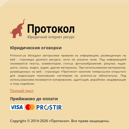
Юридические оговорки
Protocol.ua обладает авторскими правами на информацию, размещенную на
веб - страницах данного ресурса, если не указано иное. Под информацией
понимаются тексты, комментарии, статьи, фотоизображения, рисунки, ящик-
шота, сканы, видео, аудио, другие материалы. При использовании материалов,
размещенных на веб - страницах «Протокол» наличие гиперссылки открытого
для индексации поисковыми системами на protocol.ua обязательна. Под
использованием понимается копирования, адаптация, рерайтинг, модификация
и тому подобное.
Полный текст
Приймаємо до оплати
Copyright © 2014-2026 «Протокол». Все права защищены.