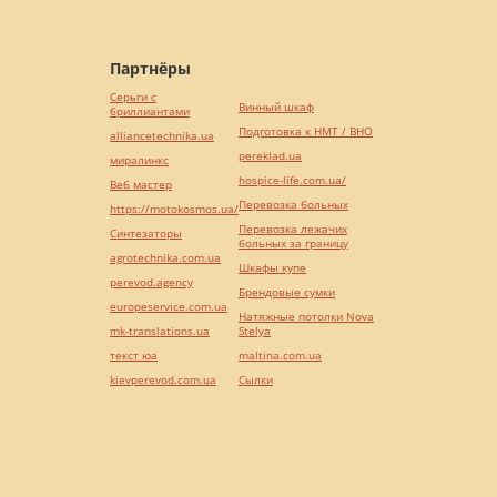
Партнёры
Серьги с
Винный шкаф
бриллиантами
Подготовка к НМТ / ВНО
alliancetechnika.ua
pereklad.ua
миралинкс
hospice-life.com.ua/
Веб мастер
Перевозка больных
https://motokosmos.ua/
Перевозка лежачих
Синтезаторы
больных за границу
agrotechnika.com.ua
Шкафы купе
perevod.agency
Брендовые сумки
europeservice.com.ua
Натяжные потолки Nova
mk-translations.ua
Stelya
текст юа
maltina.com.ua
kievperevod.com.ua
Cылки