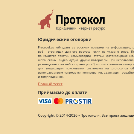
Юридические оговорки
Protocol.ua обладает авторскими правами на информацию,
веб - страницах данного ресурса, если не указано иное. 
понимаются тексты, комментарии, статьи, фотоизображения,
шота, сканы, видео, аудио, другие материалы. При использов
размещенных на веб - страницах «Протокол» наличие гиперс
для индексации поисковыми системами на protocol.ua об
использованием понимается копирования, адаптация, рерайти
и тому подобное.
Полный текст
Приймаємо до оплати
Copyright © 2014-2026 «Протокол». Все права защищ