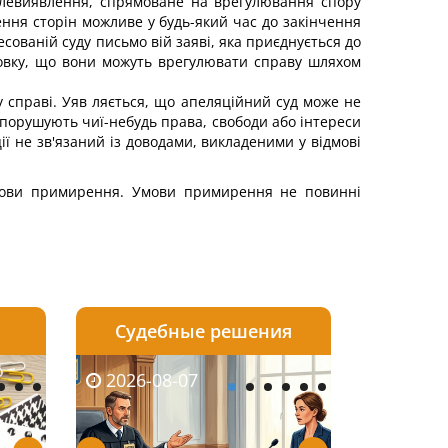
волевиявлення, спрямоване на врегулювання спору
ння сторін можливе у будь-який час до закінчення
сованій суду письмо вій заяві, яка приєднується до
овку, що вони можуть врегулювати справу шляхом
 справі. Уяв ляється, що апеляційний суд може не
и порушують чиї-небудь права, свободи або інтереси
ії не зв'язаний із доводами, викладеними у відмові
 умови примирення. Умови примирення не повинні
Судебные решения
2026-08-06
2026-08-04
2026-08-07
2026-08-07
2026-08-05
2026-08-04
2026-08-06
2026-08-0