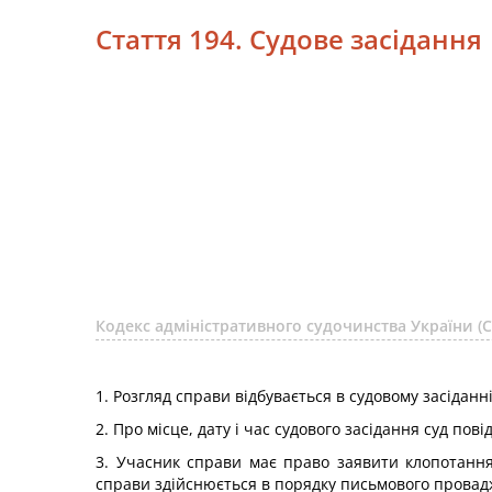
Стаття 194. Судове засідання
Кодекс адміністративного судочинства України 
1. Розгляд справи відбувається в судовому засіданні
2. Про місце, дату і час судового засідання суд пов
3. Учасник справи має право заявити клопотання
справи здійснюється в порядку письмового провадже