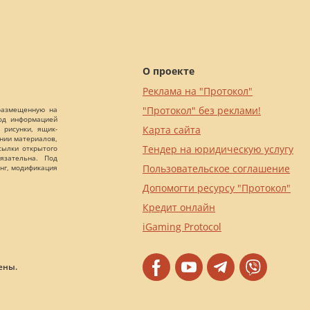
О проекте
Реклама на "Протокол"
"Протокол" без реклами!
 размещенную на
Под информацией
Карта сайта
 рисунки, ящик-
ании материалов,
Тендер на юридическую услугу
сылки открытого
язательна. Под
Пользовательское соглашение
нг, модификация
Допомогти ресурсу "Протокол"
Кредит онлайн
iGaming Protocol
ены.