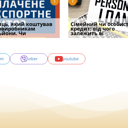
уд встановив для
яць, який коштував
Чи потрібна ФОП
Документи, на яких не
Огляд практики ВС від
Сімейний чи особис
Восьмий ААС фак
одування шкоди
овиробникам
печатка у 2026 році:
проставляється
Ростислава Кравця, що
кредит: від чого
підтвердив, що 
с
ьйони. Чи
правила засто
апостиль: пер
опублі
залежить ві
може скас
am
viber
youtube