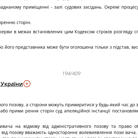
аднаному приміщенні - залі судових засідань. Окремі процесу
миренню сторін.
ерерви в межах встановлених цим Кодексом строків розгляду сп
бо його представника може бути оголошена тільки з підстав, виз
194/409
 України
ого позову, а сторони можуть примиритися у будь-який час до 
 або прими рення сторін суд апеляційної інстанції постановляє
ивача на відмову від адміністративного позову та право о
 від позову вважають одностороннє волевиявлення пози вача, 