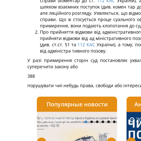
справи (коментар до ст.
112
КАС
України), 
шляхом взаємних поступок (див. комен тар до
апе ляційного розгляду. Уявляється, що відмо
справи. Що ж стосується проце суального 
примирення, вони подають клопотання до суд
Про прийняття відмови від адміністративног
прийняти відмови від ад міністративного поз
(див. ст.ст. 51 та
112
КАС
України), а тому, по
від адміністра тивного позову.
У разі примирення сторін суд постановляє ухва
суперечити закону або
388
порушувати чиї-небудь права, свободи або інтереси
Популярные новости
Ан
2026-08-07
2026-08-03
2026-
20