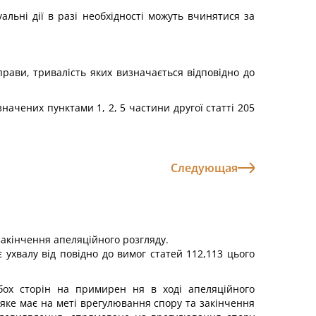
альні дії в разі необхідності можуть вчинятися за
рави, тривалість яких визначається відповідно до
начених пунктами 1, 2, 5 частини другої статті 205
Следующая
закінчення апеляційного розгляду.
 ухвалу від повідно до вимог статей 112,113 цього
бох сторін на примирен ня в ході апеляційного
яке має на меті врегулювання спору та закінчення