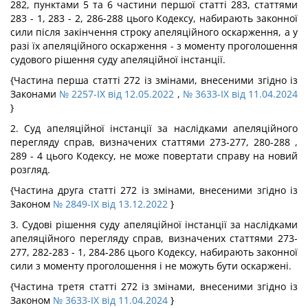
282, пунктами 5 та 6 частини першої статті 283, статтями
283 - 1, 283 - 2, 286-288 цього Кодексу, набирають законної
сили після закінчення строку апеляційного оскарження, а у
разі їх апеляційного оскарження - з моменту проголошення
судового рішення суду апеляційної інстанції.
{Частина перша статті 272 із змінами, внесеними згідно із
Законами
№ 2257-IX від 12.05.2022
,
№ 3633-IX від 11.04.2024
}
2. Суд апеляційної інстанції за наслідками апеляційного
перегляду справ, визначених статтями 273-277, 280-288 ,
289 - 4 цього Кодексу, не може повертати справу на новий
розгляд.
{Частина друга статті 272 із змінами, внесеними згідно із
Законом
№ 2849-IX від 13.12.2022
}
3. Судові рішення суду апеляційної інстанції за наслідками
апеляційного перегляду справ, визначених статтями 273-
277, 282-283 - 1, 284-286 цього Кодексу, набирають законної
сили з моменту проголошення і не можуть бути оскаржені.
{Частина третя статті 272 із змінами, внесеними згідно із
Законом
№ 3633-IX від 11.04.2024
}