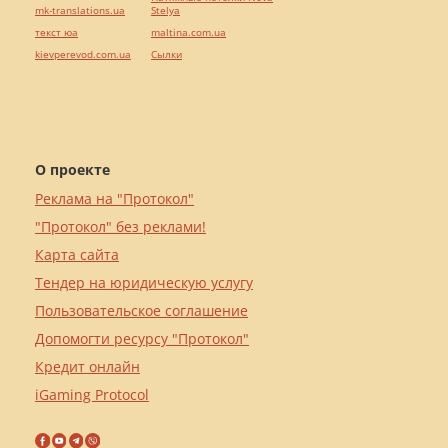
mk-translations.ua
Stelya
текст юа
maltina.com.ua
kievperevod.com.ua
Cылки
О проекте
Реклама на "Протокол"
"Протокол" без реклами!
Карта сайта
Тендер на юридическую услугу
Пользовательское соглашение
Допомогти ресурсу "Протокол"
Кредит онлайн
iGaming Protocol