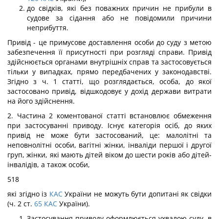
до свідків, які без поважних причин не прибули в
судове за сідання або не повідомили причини
неприбуття.
Привід - це примусове доставлення особи до суду з метою
забезпечення її присутності при розгляді справи. Привід
здійснюється органами внутрішніх справ та застосовується
тільки у випадках, прямо передбачених у законодавстві.
Згідно з ч. 1 статті, що розглядається, особа, до якої
застосовано привід, відшкодовує у дохід держави витрати
на його здійснення.
2. Частина 2 коментованої статті встановлює обмеження
при застосуванні приводу. Існує категорія осіб, до яких
привід не може бути застосований, це: малолітні та
неповнолітні особи, вагітні жінки, інваліди першої і другої
груп, жінки, які мають дітей віком до шести років або дітей-
інвалідів, а також особи,
518
які згідно із
КАС
України не можуть бути допитані як свідки
(ч. 2 ст.
65
КАС
України).
Застосування приводу оформлюється ухвалою суду, в