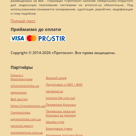
размещенных на веб - страницах «Протокол» наличие гиперссылки открытого
для индексации поисковыми системами на protocol.ua обязательна. Под
использованием понимается копирования, адаптация, рерайтинг, модификация
и тому подобное.
Полный текст
Приймаємо до оплати
Copyright © 2014-2026 «Протокол». Все права защищены.
Партнёры
Серьги с
Винный шкаф
бриллиантами
Подготовка к НМТ / ВНО
alliancetechnika.ua
pereklad.ua
миралинкс
hospice-life.com.ua/
Веб мастер
Перевозка больных
https://motokosmos.ua/
Перевозка лежачих
Синтезаторы
больных за границу
agrotechnika.com.ua
Шкафы купе
perevod.agency
Брендовые сумки
europeservice.com.ua
Натяжные потолки Nova