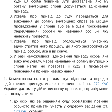
куди ця особа повинна бути доставлена, яко му
органу внутрішніх справ доручається здійснення
приводу.
Ухвала про привід до суду передається для
виконання до органу внутрішніх справ за місцем
провадження у справі або за місцем проживання
(перебування), роботи чи навчання осо би, яку
належить привести.
Ухвала про привід оголошується учаснику
адміністратив ного процесу, до якого застосовується
привід, особою, яка її ви конує.
У разі неможливості здійснення приводу особа, яка
вико нує ухвалу, через начальника органу внутрішніх
справ негай но повертає її суду з письмовим
поясненням причин невико нання.
1. Коментована стаття регламентує підстави та порядок
здій снення приводу. Аналіз положень ч. 1 ст.
272
КАС
України дає змогу дійти висновку про те, що привід може
застосовуватися:
до осіб, які за рішенням суду обов'язково повинні
особисто приймати участь у судовому засіданні (ст.
120
КАС
України),