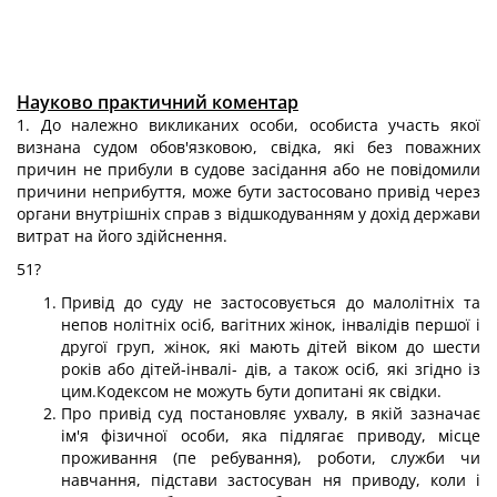
Науково практичний коментар
1. До належно викликаних особи, особиста участь якої
визнана судом обов'язковою, свідка, які без поважних
причин не прибули в судове засідання або не повідомили
причини неприбуття, може бути застосовано привід через
органи внутрішніх справ з відшкодуванням у дохід держави
витрат на його здійснення.
51?
Привід до суду не застосовується до малолітніх та
непов нолітніх осіб, вагітних жінок, інвалідів першої і
другої груп, жінок, які мають дітей віком до шести
років або дітей-інвалі- дів, а також осіб, які згідно із
цим.Кодексом не можуть бути допитані як свідки.
Про привід суд постановляє ухвалу, в якій зазначає
ім'я фізичної особи, яка підлягає приводу, місце
проживання (пе ребування), роботи, служби чи
навчання, підстави застосуван ня приводу, коли і