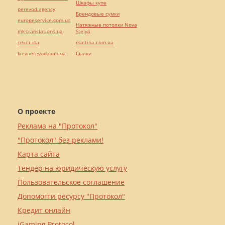
Шкафы купе
perevod.agency
Брендовые сумки
europeservice.com.ua
Натяжные потолки Nova
mk-translations.ua
Stelya
текст юа
maltina.com.ua
kievperevod.com.ua
Cылки
О проекте
Реклама на "Протокол"
"Протокол" без реклами!
Карта сайта
Тендер на юридическую услугу
Пользовательское соглашение
Допомогти ресурсу "Протокол"
Кредит онлайн
iGaming Protocol