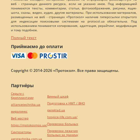
веб - страницах данного ресурса, если не указано иное. Под информацией
понимаются тексты, комментарии, статьи, фотоизображения, рисунки, ящик-
шота, сканы, видео, аудио, другие материалы. При использовании материалов,
размещенных на веб - страницах «Протокол» наличие гиперссылки открытого
для индексации поисковыми системами на protocol.ua обязательна. Под
использованием понимается копирования, адаптация, рерайтинг, модификация
и тому подобное.
Полный текст
Приймаємо до оплати
Copyright © 2014-2026 «Протокол». Все права защищены.
Партнёры
Серьги с
Винный шкаф
бриллиантами
Подготовка к НМТ / ВНО
alliancetechnika.ua
pereklad.ua
миралинкс
hospice-life.com.ua/
Веб мастер
Перевозка больных
https://motokosmos.ua/
Перевозка лежачих
Синтезаторы
больных за границу
agrotechnika.com.ua