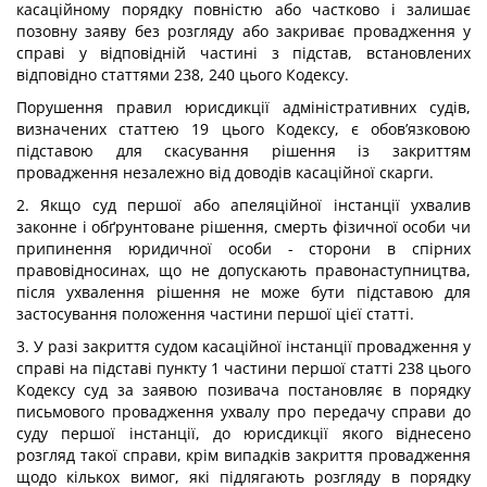
касаційному порядку повністю або частково і залишає
позовну заяву без розгляду або закриває провадження у
справі у відповідній частині з підстав, встановлених
відповідно статтями 238, 240 цього Кодексу.
Порушення правил юрисдикції адміністративних судів,
визначених статтею 19 цього Кодексу, є обов’язковою
підставою для скасування рішення із закриттям
провадження незалежно від доводів касаційної скарги.
2. Якщо суд першої або апеляційної інстанції ухвалив
законне і обґрунтоване рішення, смерть фізичної особи чи
припинення юридичної особи - сторони в спірних
правовідносинах, що не допускають правонаступництва,
після ухвалення рішення не може бути підставою для
застосування положення частини першої цієї статті.
3. У разі закриття судом касаційної інстанції провадження у
справі на підставі пункту 1 частини першої статті 238 цього
Кодексу суд за заявою позивача постановляє в порядку
письмового провадження ухвалу про передачу справи до
суду першої інстанції, до юрисдикції якого віднесено
розгляд такої справи, крім випадків закриття провадження
щодо кількох вимог, які підлягають розгляду в порядку