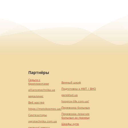
Партнёры
Серьги с
Винный шкаф
бриллиантами
Подготовка к НМТ / ВНО
alliancetechnika.ua
pereklad.ua
миралинкс
hospice-life.com.ua/
Веб мастер
Перевозка больных
https://motokosmos.ua/
Перевозка лежачих
Синтезаторы
больных за границу
agrotechnika.com.ua
Шкафы купе
perevod.agency