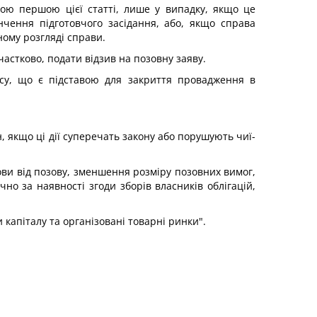
ною першою цієї статті, лише у випадку, якщо це
нчення підготовчого засідання, або, якщо справа
ому розгляді справи.
 частково, подати відзив на позовну заяву.
есу, що є підставою для закриття провадження в
, якщо ці дії суперечать закону або порушують чиї-
мови від позову, зменшення розміру позовних вимог,
но за наявності згоди зборів власників облігацій,
 капіталу та організовані товарні ринки".