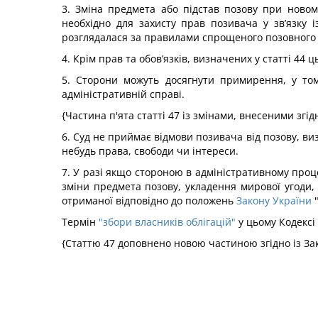
3. Зміна предмета або підстав позову при новом
необхідно для захисту прав позивача у зв’язку 
розглядалася за правилами спрощеного позовного 
4. Крім прав та обов’язків, визначених у статті 44
5. Сторони можуть досягнути примирення, у том
адміністративній справі.
{Частина п'ята статті 47 із змінами, внесеними згі
6. Суд не приймає відмови позивача від позову, ви
небудь права, свободи чи інтереси.
7. У разі якщо стороною в адміністративному проце
зміни предмета позову, укладення мирової угоди, 
отриманої відповідно до положень
Закону України
"
Термін
"збори власників облігацій"
у цьому Кодексі 
{Статтю 47 доповнено новою частиною згідно із З