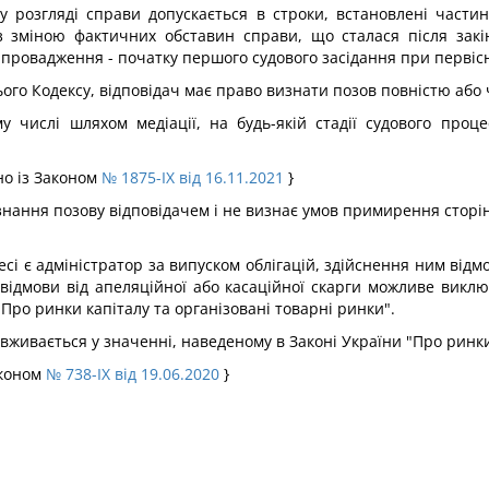
у розгляді справи допускається в строки, встановлені части
із зміною фактичних обставин справи, що сталася після закі
провадження - початку першого судового засідання при первісн
 цього Кодексу, відповідач має право визнати позов повністю або
у числі шляхом медіації, на будь-якій стадії судового проц
дно із Законом
№ 1875-IX від 16.11.2021
}
знання позову відповідачем і не визнає умов примирення сторін
сі є адміністратор за випуском облігацій, здійснення ним від
відмови від апеляційної або касаційної скарги можливе виключ
Про ринки капіталу та організовані товарні ринки".
вживається у значенні, наведеному в Законі України "Про ринки
аконом
№ 738-IX від 19.06.2020
}