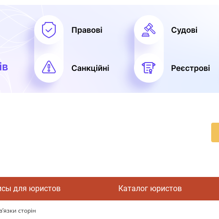
исы для юристов
Каталог юристов
в’язки сторін