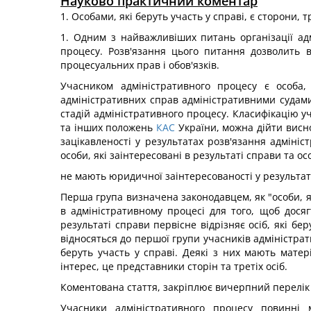
Науково практичний коментар
1. Особами, які беруть участь у справі, є сторони, т
1. Одним з найважливіших питань організації ад
процесу. Розв'язання цього питання дозволить 
процесуальних прав і обов'язків.
Учасником адміністративного процесу є особа
адміністративних справ адміністративними судами.
стадій адміністративного процесу. Класифікацію 
та інших положень
КАС
України, можна дійти висно
зацікавленості у результатах розв'язання адмініс
особи, які заінтересовані в результаті справи та осо
не мають юридичної заінтересованості у результат
Перша група визначена законодавцем, як "особи, які
в адміністративному процесі для того, щоб дося
результаті справи первісне відрізняє осіб, які бе
відносяться до першої групи учасників адміністрат
беруть участь у справі. Деякі з них мають матер
інтерес, це представники сторін та третіх осіб.
Коментована стаття, закріплює вичерпний перелік ос
Учасники адміністративного процесу повинні ма