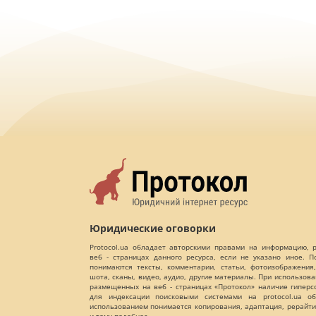
Юридические оговорки
Protocol.ua обладает авторскими правами на информацию,
веб - страницах данного ресурса, если не указано иное. 
понимаются тексты, комментарии, статьи, фотоизображения,
шота, сканы, видео, аудио, другие материалы. При использов
размещенных на веб - страницах «Протокол» наличие гиперс
для индексации поисковыми системами на protocol.ua об
использованием понимается копирования, адаптация, рерайти