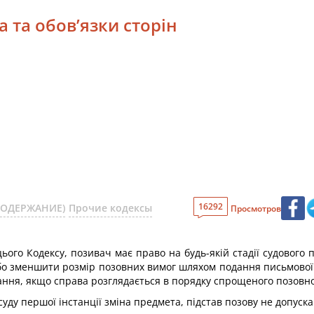
а та обов’язки сторін
16292
(СОДЕРЖАНИЕ)
Прочие кодексы
Просмотров
4 цього Кодексу, позивач має право на будь-якій стадії судового
бо зменшити розмір позовних вимог шляхом подання письмової 
ідання, якщо справа розглядається в порядку спрощеного позов
суду першої інстанції зміна предмета, підстав позову не допуск