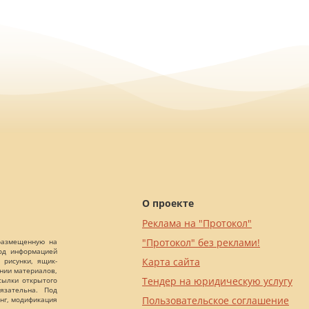
О проекте
Реклама на "Протокол"
"Протокол" без реклами!
 размещенную на
Под информацией
Карта сайта
 рисунки, ящик-
ании материалов,
Тендер на юридическую услугу
сылки открытого
язательна. Под
Пользовательское соглашение
нг, модификация