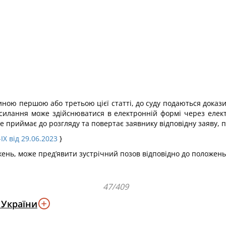
тиною першою або третьою цієї статті, до суду подаються докази
дсилання може здійснюватися в електронній формі через елект
не приймає до розгляду та повертає заявнику відповідну заяву, п
IX від 29.06.2023
}
жень, може пред’явити зустрічний позов відповідно до положень 
47/409
 України