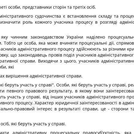
реті особи, представники сторін та третіх осіб.
міністративного судочинства є встановлення складу та проце
визначити роль кожного учасника процесу в розгляді адмініс
, яку чинним законодавством України наділено процесуаль
 Тобто це особа, яка може вчиняти процесуальні дії, спрямов
учасників адміністративного процесу здійснюють за різними к
вку, що законодавець провів поділ учасників адміністративно
тративної справи. Виходячи з цього, учасників адміністратив
би, які
ах вирішення адміністративної справи.
 беруть участь у справі". Особи, які беруть участь у справі, р
гти певного правового результату, в якому вони заінтересова
руть участь у справі, від інших учасників адміністративного про
ивного процесу. Характер юридичної заінтересованості в адмініс
іально-правовий інтерес в результаті справи, це - сторони 
іб, які беруть участь у справі.
ти адміністративну процесуальну правосуб'єктність, яка 