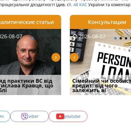
роцесуальної дієздатності (див. ст.
48
КАС
України та коментар 
алитические статьи
Консультации
08-06
26-08-07
2026-08-05
2026-08-06
2026-08-04
2026-08-07
2026-07-30
уд встановив для
яд практики ВС від
Чи потрібна ФОП
Документи, на яких не
Зловживання впливом
Сімейний чи особис
Восьмий ААС фак
одування шкоди
тислава Кравця, що
печатка у 2026 році:
проставляється
за статтею 369-2
кредит: від чого
підтвердив, що 
с
блі
правила засто
апостиль: пер
Кримінального
залежить ві
може скас
am
viber
youtube