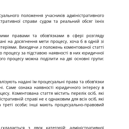
суального положення учасників адміністративного
тративної справи судом та реальний обсяг їхніх
ними правами та обов'язками в сфері розгляду
ані на досягнення мети процесу, хоча б в одній зі
ритеріями. Виходячи
з
положень коментованої статті
го процесу за підставою наявності в них юридичної
ного процесу можна поділити на дві основні групи:
еалізують надані їм процесуальні права та обов'язки
ні. Саме ознака наявності юридичного інтересу в
цесу. Коментована стаття містить перелік осіб, які
тративній справі не є однаковим для всіх осіб, які
та треті особи; інші мають процесуально-правовий
складається з двох категорій: адміністративної