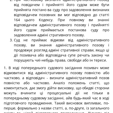
від повідачем і прийнятті його судом може бути
прийнята постано ва суду про задоволення визнаних
відповідачем позовних ви мог відповідно до статті
164 цього Кодексу. При повному ви знанні
відповідачем адміністративного позову і прийнятті
його судом приймається постанова суду про
задоволення адміні стративного позову.
Суд не приймає відмови від адміністративного
позову, ви знання адміністративного позову і
продовжує розгляд адміні стративної справи, якщо ці
дії позивача або відповідача супе речать закону чи
порушують чиї-небудь права, свободи або ін тереси.
1. В ході попереднього судового засідання позивач може
відмовитися від адміністративного позову повністю або
частково, а відповідач - визнати адміністративний позов
повністю або частково. Аналіз положень статті, що
коментується, дає змогу дійти висновку, що обидві сторони
можуть вчинити ці процесуальні дії не тільки в
попередньому судовому засіданні, айв будь-який час в ході
підготовчого провадження. Такий висновок випливає, по-
перше, формально з назви статті, а, по-друге, із загального