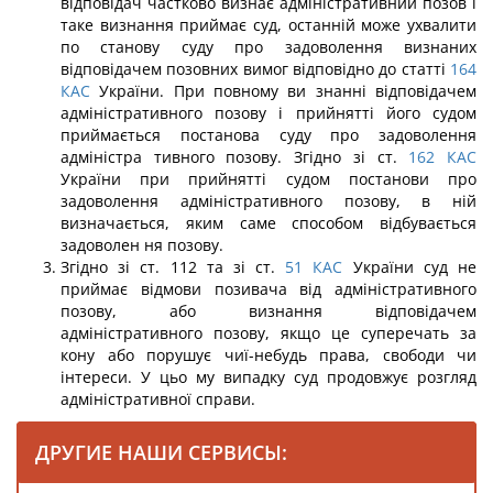
відповідач частково визнає адміністративний позов і
таке визнання приймає суд, останній може ухвалити
по станову суду про задоволення визнаних
відповідачем позовних вимог відповідно до статті
164
КАС
України. При повному ви знанні відповідачем
адміністративного позову і прийнятті його судом
приймається постанова суду про задоволення
адміністра тивного позову. Згідно зі ст.
162
КАС
України при прийнятті судом постанови про
задоволення адміністративного позову, в ній
визначається, яким саме способом відбувається
задоволен ня позову.
Згідно зі ст. 112 та зі ст.
51
КАС
України суд не
приймає відмови позивача від адміністративного
позову, або визнання відповідачем
адміністративного позову, якщо це суперечать за
кону або порушує чиї-небудь права, свободи чи
інтереси. У цьо му випадку суд продовжує розгляд
адміністративної справи.
ДРУГИЕ НАШИ СЕРВИСЫ: