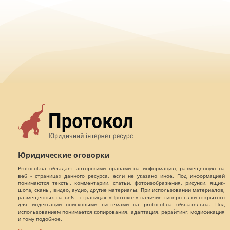
Юридические оговорки
Protocol.ua обладает авторскими правами на информацию, размещенную на
веб - страницах данного ресурса, если не указано иное. Под информацией
понимаются тексты, комментарии, статьи, фотоизображения, рисунки, ящик-
шота, сканы, видео, аудио, другие материалы. При использовании материалов,
размещенных на веб - страницах «Протокол» наличие гиперссылки открытого
для индексации поисковыми системами на protocol.ua обязательна. Под
использованием понимается копирования, адаптация, рерайтинг, модификация
и тому подобное.