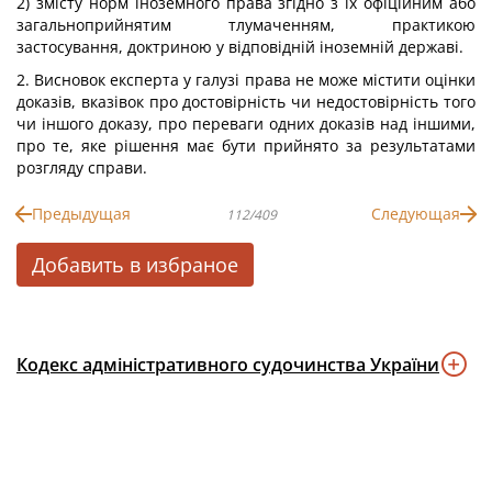
2) змісту норм іноземного права згідно з їх офіційним або
загальноприйнятим тлумаченням, практикою
застосування, доктриною у відповідній іноземній державі.
2. Висновок експерта у галузі права не може містити оцінки
доказів, вказівок про достовірність чи недостовірність того
чи іншого доказу, про переваги одних доказів над іншими,
про те, яке рішення має бути прийнято за результатами
розгляду справи.
Предыдущая
Следующая
112/409
Добавить в избраное
Кодекс адміністративного судочинства України