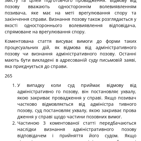
змісту та цілей підготовчого провадження. Відмову від
позову вважають одностороннім волевиявленням
позивача, яке має на меті врегулювання спору та
закінчення справи. Визнання позову також розглядається у
якості одностороннього волевиявлення відповідача,
спрямоване на врегулювання спору.
Коментована стаття висуває вимоги до форми таких
процесуальних дій, як відмова від адміністративного
позову чи визнання адміністративного позову. Останні
мають бути викладені в адресованій суду письмовій заяві,
яка приєднується до справи.
265
У випадку коли суд приймає відмову від
адміністративно го позову, він постановляє ухвалу,
якою закриває провадження у справі. Якщо позивач
частково відмовляється від адміністра тивного
позову, суд постановляє ухвалу, якою закриває прова
дження у справі щодо частини позовних вимог.
Частиною 3 коментованої статті передбачаються
наслідки визнання адміністративного позову
відповідачем і прийняття його судом. Якщо