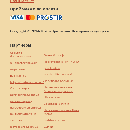
Полный текст
Приймаємо до оплати
Copyright © 2014-2026 «Протокол». Все права защищены.
Партнёры
Серьги с
Винный шкаф
бриллиантами
Подготовка к НМТ / ВНО
alliancetechnika.ua
pereklad.ua
миралинкс
hospice-life.com.ua/
Веб мастер
Перевозка больных
https://motokosmos.ua/
Перевозка лежачих
Синтезаторы
больных за границу
agrotechnika.com.ua
Шкафы купе
perevod.agency
Брендовые сумки
europeservice.com.ua
Натяжные потолки Nova
mk-translations.ua
Stelya
текст юа
maltina.com.ua
kievperevod.com.ua
Cылки