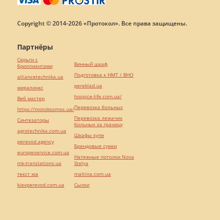
Copyright © 2014-2026 «Протокол». Все права защищены.
Партнёры
Серьги с
Винный шкаф
бриллиантами
Подготовка к НМТ / ВНО
alliancetechnika.ua
pereklad.ua
миралинкс
hospice-life.com.ua/
Веб мастер
Перевозка больных
https://motokosmos.ua/
Перевозка лежачих
Синтезаторы
больных за границу
agrotechnika.com.ua
Шкафы купе
perevod.agency
Брендовые сумки
europeservice.com.ua
Натяжные потолки Nova
mk-translations.ua
Stelya
текст юа
maltina.com.ua
kievperevod.com.ua
Cылки