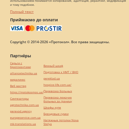
использованием понимается копирования, адаптация, рерайтинг, модификация
и тому подобное.
Полный текст
Приймаємо до оплати
Copyright © 2014-2026 «Протокол». Все права защищены.
Партнёры
Серьги с
Винный шкаф
бриллиантами
Подготовка к НМТ / ВНО
alliancetechnika.ua
pereklad.ua
миралинкс
hospice-life.com.ua/
Веб мастер
Перевозка больных
https://motokosmos.ua/
Перевозка лежачих
Синтезаторы
больных за границу
agrotechnika.com.ua
Шкафы купе
perevod.agency
Брендовые сумки
europeservice.com.ua
Натяжные потолки Nova
mk-translations.ua
Stelya