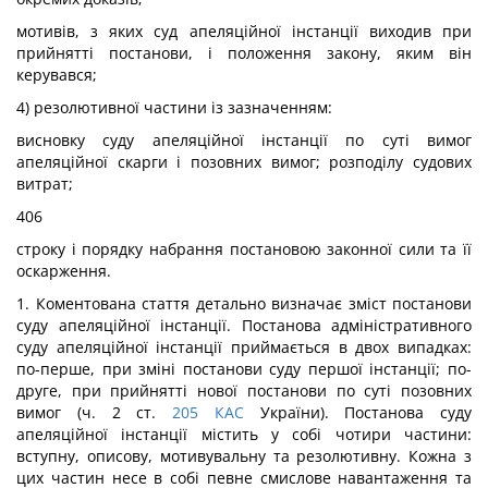
мотивів, з яких суд апеляційної інстанції виходив при
прийнятті постанови, і положення закону, яким він
керувався;
4) резолютивної частини із зазначенням:
висновку суду апеляційної інстанції по суті вимог
апеляційної скарги і позовних вимог; розподілу судових
витрат;
406
строку і порядку набрання постановою законної сили та її
оскарження.
1. Коментована стаття детально визначає зміст постанови
суду апеляційної інстанції. Постанова адміністративного
суду апеляційної інстанції приймається в двох випадках:
по-перше, при зміні постанови суду першої інстанції; по-
друге, при прийнятті нової постанови по суті позовних
вимог (ч. 2 ст.
205
КАС
України). Постанова суду
апеляційної інстанції містить у собі чотири частини:
вступну, описову, мотивувальну та резолютивну. Кожна з
цих частин несе в собі певне смислове навантаження та