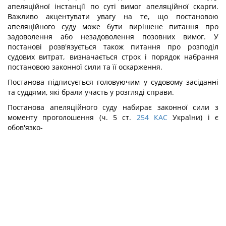
апеляційної інстанції по суті вимог апеляційної скарги.
Важливо акцентувати увагу на те, що постановою
апеляційного суду може бути вирішене питання про
задоволення або незадоволення позовних вимог. У
постанові розв'язується також питання про розподіл
судових витрат, визначається строк і порядок набрання
постановою законної сили та її оскарження.
Постанова підписується головуючим у судовому засіданні
та суддями, які брали участь у розгляді справи.
Постанова апеляційного суду набирає законної сили з
моменту проголошення (ч. 5 ст.
254
КАС
України) і є
обов'язко-