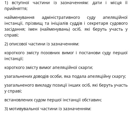
1) вступної частини із зазначенням: дати і місця її
прийняття;
найменування адміністративного суду апеляційної
інстанції, прізвищ та ініціалів суддів і секретаря судового
засідання; імен (найменувань) осіб, які беруть участь у
справі;
2) описової частини із зазначенням:
короткого змісту позовних вимог і постанови суду першої
інстанції;
короткого змісту вимог апеляційної скарги;
узагальнених доводів особи, яка подала апеляційну скаргу;
узагальненого викладу позиції інших осіб, які беруть участь
у справі;
встановлених судом першої інстанції обставин;
3) мотивувальної частини із зазначенням: