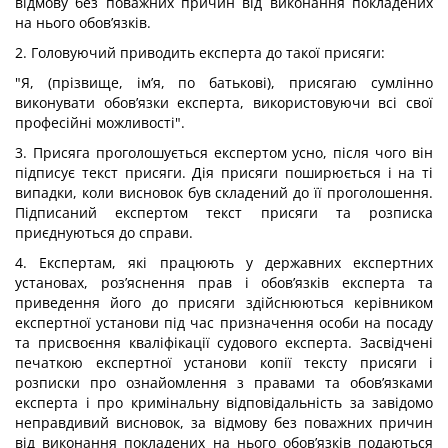
відмову без поважних причин від виконання покладених
на нього обов’язків.
2. Головуючий приводить експерта до такої присяги:
"Я, (прізвище, ім’я, по батькові), присягаю сумлінно
виконувати обов’язки експерта, використовуючи всі свої
професійні можливості".
3. Присяга проголошується експертом усно, після чого він
підписує текст присяги. Дія присяги поширюється і на ті
випадки, коли висновок був складений до її проголошення.
Підписаний експертом текст присяги та розписка
приєднуються до справи.
4. Експертам, які працюють у державних експертних
установах, роз’яснення прав і обов’язків експерта та
приведення його до присяги здійснюються керівником
експертної установи під час призначення особи на посаду
та присвоєння кваліфікації судового експерта. Засвідчені
печаткою експертної установи копії тексту присяги і
розписки про ознайомлення з правами та обов’язками
експерта і про кримінальну відповідальність за завідомо
неправдивий висновок, за відмову без поважних причин
від виконання покладених на нього обов’язків подаються