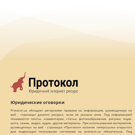
Юридические оговорки
Protocol.ua обладает авторскими правами на информацию, размещенную на
веб - страницах данного ресурса, если не указано иное. Под информацией
понимаются тексты, комментарии, статьи, фотоизображения, рисунки, ящик-
шота, сканы, видео, аудио, другие материалы. При использовании материалов,
размещенных на веб - страницах «Протокол» наличие гиперссылки открытого
для индексации поисковыми системами на protocol.ua обязательна. Под