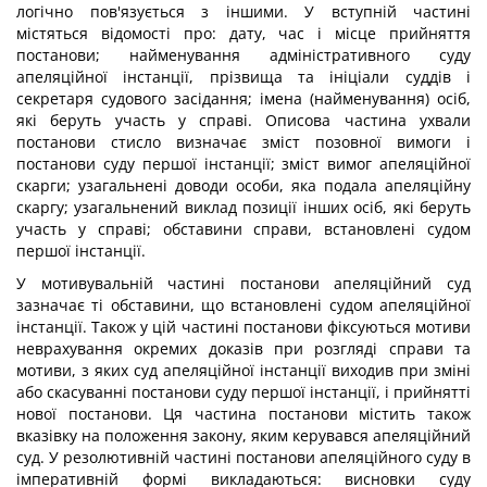
логічно пов'язується з іншими. У вступній частині
містяться відомості про: дату, час і місце прийняття
постанови; найменування адміністративного суду
апеляційної інстанції, прізвища та ініціали суддів і
секретаря судового засідання; імена (найменування) осіб,
які беруть участь у справі. Описова частина ухвали
постанови стисло визначає зміст позовної вимоги і
постанови суду першої інстанції; зміст вимог апеляційної
скарги; узагальнені доводи особи, яка подала апеляційну
скаргу; узагальнений виклад позиції інших осіб, які беруть
участь у справі; обставини справи, встановлені судом
першої інстанції.
У мотивувальній частині постанови апеляційний суд
зазначає ті обставини, що встановлені судом апеляційної
інстанції. Також у цій частині постанови фіксуються мотиви
неврахування окремих доказів при розгляді справи та
мотиви, з яких суд апеляційної інстанції виходив при зміні
або скасуванні постанови суду першої інстанції, і прийнятті
нової постанови. Ця частина постанови містить також
вказівку на положення закону, яким керувався апеляційний
суд. У резолютивній частині постанови апеляційного суду в
імперативній формі викладаються: висновки суду