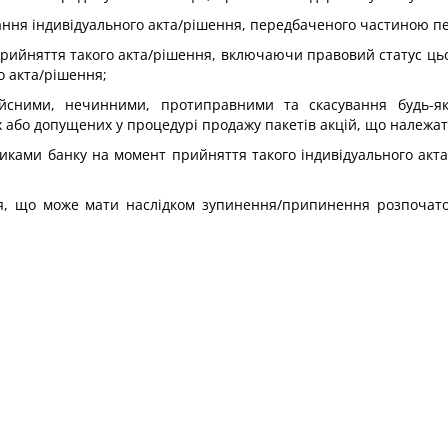
ння індивідуального акта/рішення, передбаченого частиною пер
прийняття такого акта/рішення, включаючи правовий статус цьог
о акта/рішення;
йсними, нечинними, протиправними та скасування будь-як
або допущених у процедурі продажу пакетів акцій, що належать 
сниками банку на момент прийняття такого індивідуального акт
я, що може мати наслідком зупинення/припинення розпочато