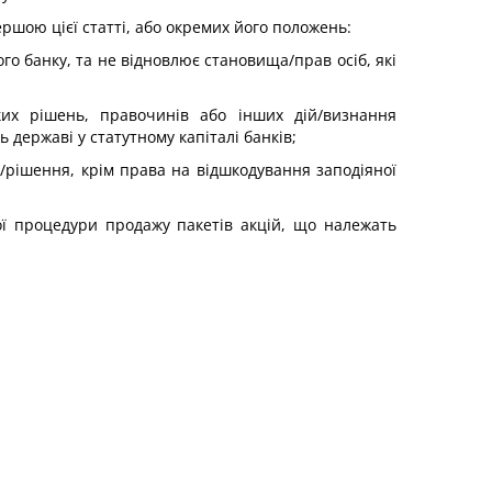
шою цієї статті, або окремих його положень:
о банку, та не відновлює становища/прав осіб, які
их рішень, правочинів або інших дій/визнання
державі у статутному капіталі банків;
а/рішення, крім права на відшкодування заподіяної
ї процедури продажу пакетів акцій, що належать