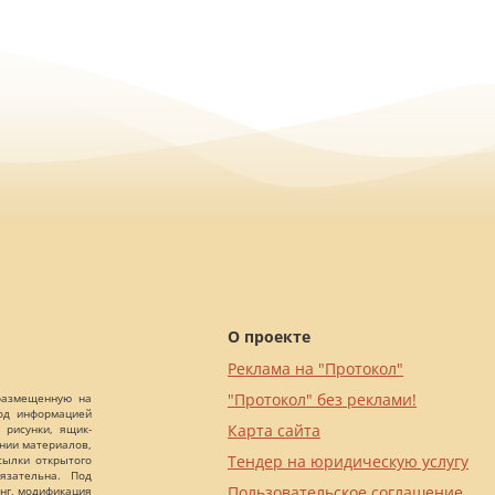
О проекте
Реклама на "Протокол"
"Протокол" без реклами!
 размещенную на
Под информацией
Карта сайта
 рисунки, ящик-
ании материалов,
Тендер на юридическую услугу
сылки открытого
язательна. Под
Пользовательское соглашение
нг, модификация