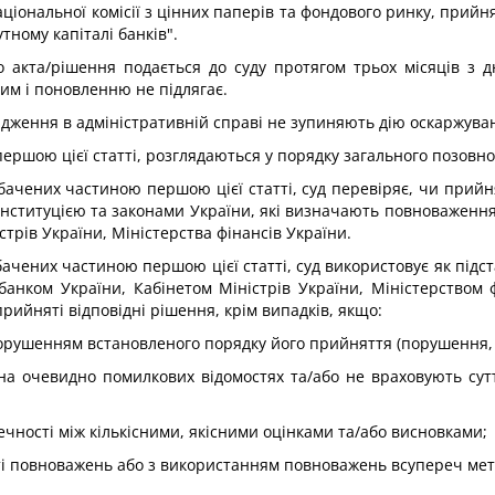
аціональної комісії з цінних паперів та фондового ринку, прий
тному капіталі банків".
о акта/рішення подається до суду протягом трьох місяців з 
им і поновленню не підлягає.
адження в адміністративній справі не зупиняють дію оскаржува
першою цієї статті, розглядаються у порядку загального позовн
бачених частиною першою цієї статті, суд перевіряє, чи прийн
нституцією та законами України, які визначають повноваження 
стрів України, Міністерства фінансів України.
ачених частиною першою цієї статті, суд використовує як підста
 банком України, Кабінетом Міністрів України, Міністерством 
прийняті відповідні рішення, крім випадків, якщо:
орушенням встановленого порядку його прийняття (порушення, я
ся на очевидно помилкових відомостях та/або не враховують сут
речності між кількісними, якісними оцінками та/або висновками;
ті повноважень або з використанням повноважень всупереч меті