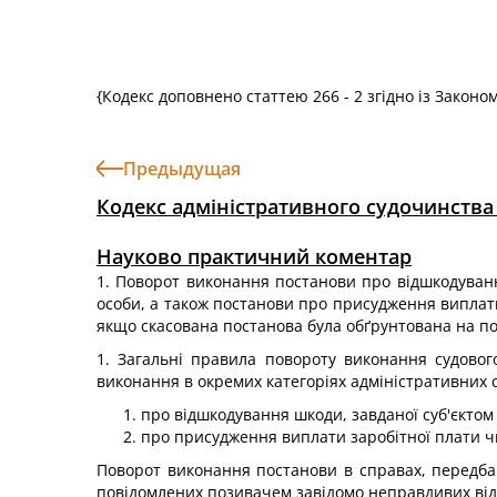
{Кодекс доповнено статтею 266 - 2 згідно із Законо
Предыдущая
Кодекс адміністративного судочинства
Науково практичний коментар
1. Поворот виконання постанови про відшкодуван
особи, а також постанови про присудження виплати
якщо скасована постанова була обґрунтована на п
1. Загальні правила повороту виконання судовог
виконання в окремих категоріях адміністративних с
про відшкодування шкоди, завданої суб'єкто
про присудження виплати заробітної плати чи
Поворот виконання постанови в справах, передба
повідомлених позивачем завідомо неправдивих від