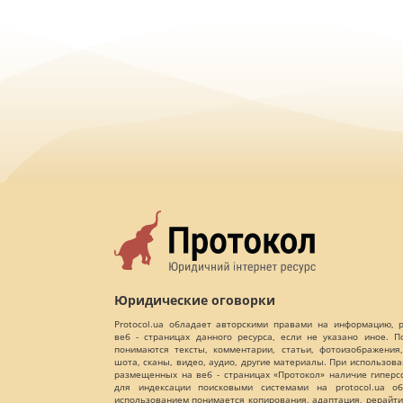
Юридические оговорки
Protocol.ua обладает авторскими правами на информацию,
веб - страницах данного ресурса, если не указано иное. 
понимаются тексты, комментарии, статьи, фотоизображения,
шота, сканы, видео, аудио, другие материалы. При использов
размещенных на веб - страницах «Протокол» наличие гиперс
для индексации поисковыми системами на protocol.ua об
использованием понимается копирования, адаптация, рерайти