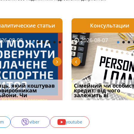
алитические статьи
Консультации
08-06
26-08-08
2026-08-05
2026-08-06
2026-08-07
2026-08-07
2026-07-30
уд встановив для
яць, який коштував
Чи потрібна ФОП
Документи, на яких не
Огляд практики ВС від
Сімейний чи особис
Восьмий ААС фак
одування шкоди
овиробникам
печатка у 2026 році:
проставляється
Ростислава Кравця, що
кредит: від чого
підтвердив, що 
с
ьйони. Чи
правила засто
апостиль: пер
опублі
залежить ві
може скас
am
viber
youtube