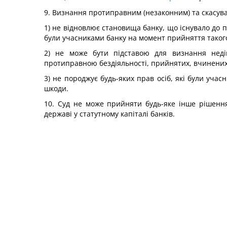
9. Визнання протиправним (незаконним) та скасува
1) не відновлює становища банку, що існувало до 
були учасниками банку на момент прийняття таког
2) не може бути підставою для визнання неді
протиправною бездіяльності, прийнятих, вчинених 
3) не породжує будь-яких прав осіб, які були уча
шкоди.
10. Суд не може прийняти будь-яке інше рішенн
державі у статутному капіталі банків.