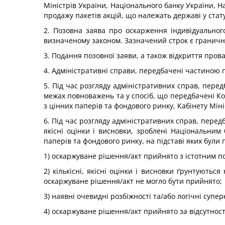
Міністрів України, Національного банку України, Н
продажу пакетів акцій, що належать державі у стату
2. Позовна заява про оскарження індивідуальног
визначеному законом. Зазначений строк є граничн
3. Подання позовної заяви, а також відкриття пров
4. Адміністративні справи, передбачені частиною 
5. Під час розгляду адміністративних справ, перед
межах повноважень та у спосіб, що передбачені Ко
з цінних паперів та фондового ринку, Кабінету Міні
6. Під час розгляду адміністративних справ, передб
якісні оцінки і висновки, зроблені Національним
паперів та фондового ринку, на підставі яких були 
1) оскаржуване рішення/акт прийнято з істотним п
2) кількісні, якісні оцінки і висновки ґрунтують
оскаржуване рішення/акт не могло бути прийнято;
3) наявні очевидні розбіжності та/або логічні супе
4) оскаржуване рішення/акт прийнято за відсутнос