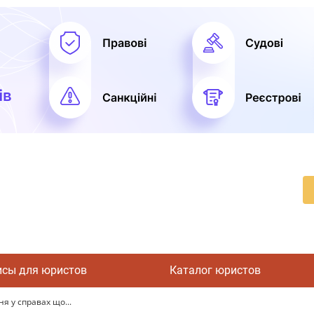
исы для юристов
Каталог юристов
я у справах що...