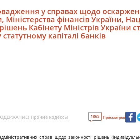
ровадження у справах щодо оскаржен
 Міністерства фінансів України, Наці
рішень Кабінету Міністрів України 
 статутному капіталі банків
1865
(СОДЕРЖАНИЕ)
Прочие кодексы
Просмотров
дміністративних справ щодо законності рішень (індивідуальни