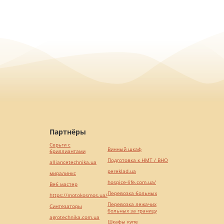
Партнёры
Серьги с
Винный шкаф
бриллиантами
Подготовка к НМТ / ВНО
alliancetechnika.ua
pereklad.ua
миралинкс
hospice-life.com.ua/
Веб мастер
Перевозка больных
https://motokosmos.ua/
Перевозка лежачих
Синтезаторы
больных за границу
agrotechnika.com.ua
Шкафы купе