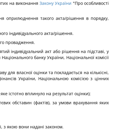
нятих на виконання
Закону України
"Про особливості
дня оприлюднення такого акта/рішення в порядку,
ного індивідуального акта/рішення.
ого провадження.
ятий індивідуальний акт або рішення на підставі, у
Національного банку України, Національної комісії
ву для власної оцінки та покладається на кількісні,
фінансів України, Національною комісією з цінних
ке істотно вплинуло на результат оцінки);
тєвих обставин (фактів), за умови врахування яких
, з якою вони надані законом.