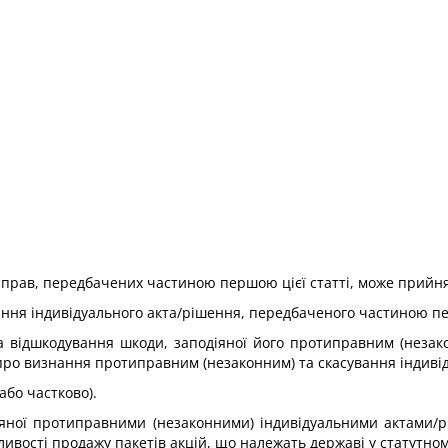
 справ, передбачених частиною першою цієї статті, може прийн
ння індивідуального акта/рішення, передбаченого частиною пер
в на відшкодування шкоди, заподіяної його протиправним (неза
ро визнання протиправним (незаконним) та скасування індивід
або частково).
діяної протиправними (незаконними) індивідуальними актами
ивості продажу пакетів акцій, що належать державі у статутному