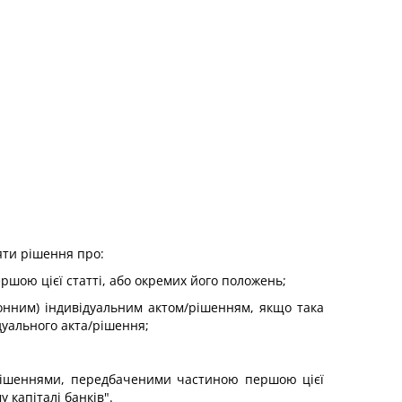
яти рішення про:
шою цієї статті, або окремих його положень;
конним) індивідуальним актом/рішенням, якщо така
уального акта/рішення;
/рішеннями, передбаченими частиною першою цієї
 капіталі банків".