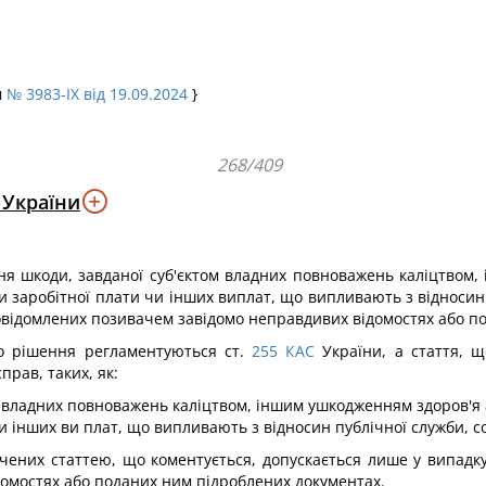
м
№ 3983-IX від 19.09.2024
}
268/409
 України
ня шкоди, завданої суб'єктом владних повноважень каліцтвом,
 заробітної плати чи інших виплат, що випливають з відносин 
овідомлених позивачем завідомо неправдивих відомостях або п
о рішення регламентуються ст.
255
КАС
України, а стаття, щ
прав, таких, як:
м владних повноважень каліцтвом, іншим ушкодженням здоров'я 
 інших ви плат, що випливають з відносин публічної служби, с
чених статтею, що коментується, допускається лише у випадку
омостях або поданих ним підроблених документах.