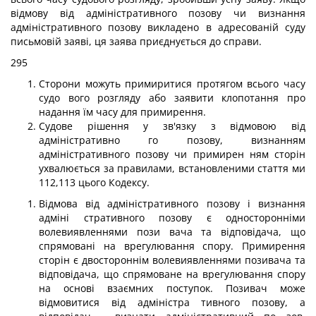
відмову від адміністративного позову чи визнання
адміністративного позову викладено в адресованій суду
письмовій заяві, ця заява приєднується до справи.
295
Сторони можуть примиритися протягом всього часу
судо вого розгляду або заявити клопотання про
надання їм часу для примирення.
Судове рішення у зв'язку з відмовою від
адміністративно го позову, визнанням
адміністративного позову чи примирен ням сторін
ухвалюється за правилами, встановленими стаття ми
112,113 цього Кодексу.
Відмова від адміністративного позову і визнання
адміні стративного позову є односторонніми
волевиявленнями пози вача та відповідача, що
спрямовані на врегулювання спору. Примирення
сторін є двостороннім волевиявленнями позивача та
відповідача, що спрямоване на врегулювання спору
на основі взаємних поступок. Позивач може
відмовитися від адміністра тивного позову, а