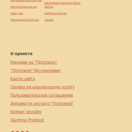
europeservice.com.ua
Натяжные потолки Nova
mk-translations.ua
Stelya
текст юа
maltina.com.ua
kievperevod.com.ua
Cылки
О проекте
Реклама на "Протокол"
"Протокол" без реклами!
Карта сайта
Тендер на юридическую услугу
Пользовательское соглашение
Допомогти ресурсу "Протокол"
Кредит онлайн
iGaming Protocol