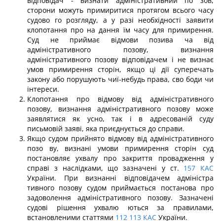
відповідач - визнати адміністративний по зов,
сторони можуть примиритися протягом всього часу
судово го розгляду, а у разі необхідності заявити
клопотання про на дання їм часу для примирення.
Суд не приймає відмови позива ча від
адміністративного позову, визнання
адміністративного позову відповідачем і не визнає
умов примирення сторін, якщо ці дії суперечать
закону або порушують чиї-небудь права, сво боди чи
інтереси.
Клопотання про відмову від адміністративного
позову, визнання адміністративного позову може
заявлятися як усно, так і в адресованій суду
письмовій заяві, яка приєднується до справи.
Якщо судом прийнято відмову від адміністративного
позо ву, визнані умови примирення сторін суд
постановляє ухвалу про закриття провадження у
справі з наслідками, що зазначені у ст.
157
КАС
України. При визнанні відповідачем адміністра
тивного позову судом приймається постанова про
задоволення адміністративного позову. Зазначені
судові рішення ухвалю ються за правилами,
встановленими статтями
112
113
КАС
України.