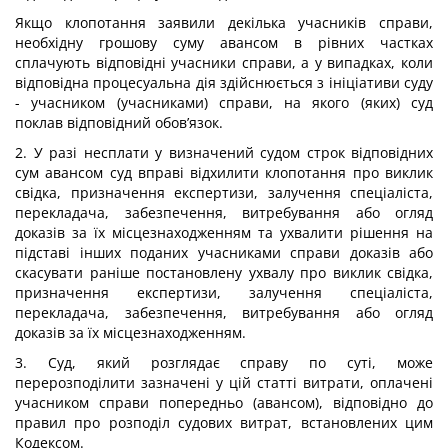
Якщо клопотання заявили декілька учасників справи,
необхідну грошову суму авансом в рівних частках
сплачують відповідні учасники справи, а у випадках, коли
відповідна процесуальна дія здійснюється з ініціативи суду
- учасником (учасниками) справи, на якого (яких) суд
поклав відповідний обов’язок.
2. У разі несплати у визначений судом строк відповідних
сум авансом суд вправі відхилити клопотання про виклик
свідка, призначення експертизи, залучення спеціаліста,
перекладача, забезпечення, витребування або огляд
доказів за їх місцезнаходженням та ухвалити рішення на
підставі інших поданих учасниками справи доказів або
скасувати раніше постановлену ухвалу про виклик свідка,
призначення експертизи, залучення спеціаліста,
перекладача, забезпечення, витребування або огляд
доказів за їх місцезнаходженням.
3. Суд, який розглядає справу по суті, може
перерозподілити зазначені у цій статті витрати, оплачені
учасником справи попередньо (авансом), відповідно до
правил про розподіл судових витрат, встановлених цим
Кодексом.