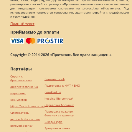
шота, сканы, видео, аудио, другие материалы. При использовании материалов,
размещенных на веб - страницах «Протокол» наличие гиперссылки открытого
для индексации поисковыми системами на protocol.ua обязательна. Под
использованием понимается копирования, адаптация, рерайтинг, модификация
и тому подобное.
Полный текст
Приймаємо до оплати
Copyright © 2014-2026 «Протокол». Все права защищены.
Партнёры
Серьги с
Винный шкаф
бриллиантами
Подготовка к НМТ / ВНО
alliancetechnika.ua
pereklad.ua
миралинкс
hospice-life.com.ua/
Веб мастер
Перевозка больных
https://motokosmos.ua/
Перевозка лежачих
Синтезаторы
больных за границу
agrotechnika.com.ua
Шкафы купе
perevod.agency
Брендовые сумки