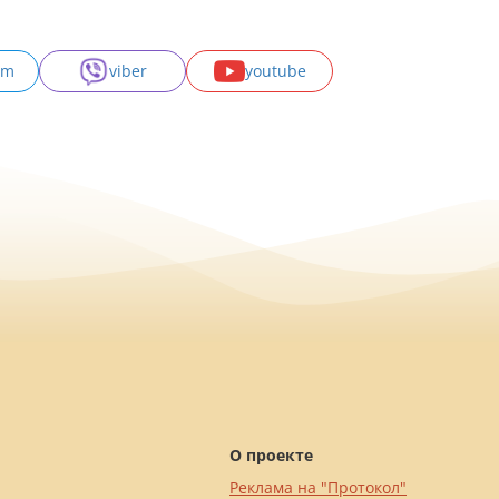
am
viber
youtube
О проекте
Реклама на "Протокол"