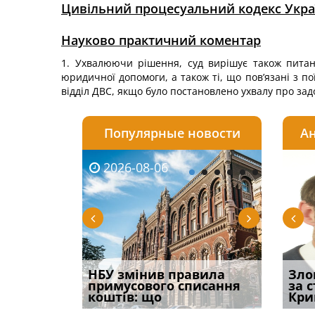
Цивільний процесуальний кодекс Укра
Науково практичний коментар
1. Ухвалюючи рішення, суд вирішує також питан
юридичної допомоги, а також ті, що пов’язані з по
відділ ДВС, якщо було постановлено ухвалу про за
Популярные новости
Ан
2026-08-06
2026-08-03
2026-
20
і
НБУ змінив правила
Водії можуть отримати
Якщо с
Зло
способом
примусового списання
компенсацію за
відшк
за 
вих
коштів: що
незаконні дії
наявні
Кри