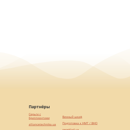
Партнёры
Серьги с
Винный шкаф
бриллиантами
Подготовка к НМТ / ВНО
alliancetechnika.ua
pereklad.ua