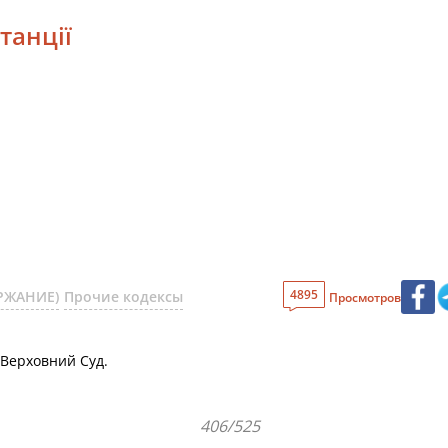
танції
4895
ЕРЖАНИЕ)
Прочие кодексы
Просмотров
є Верховний Суд.
406/525