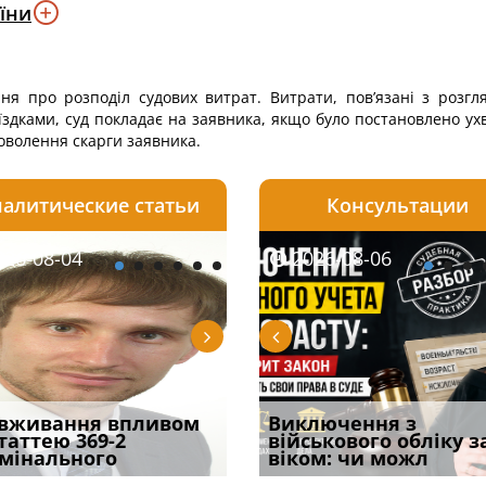
їни
ня про розподіл судових витрат. Витрати, пов’язані з розг
їздками, суд покладає на заявника, якщо було постановлено ух
доволення скарги заявника.
алитические статьи
Консультации
08-06
26-08-04
2026-08-05
2026-08-06
2026-08-04
2026-08-06
2026-07-30
уд встановив для
вживання впливом
Особливості захисту у
Документи, на яких не
Переоформлення
Виключення з
Восьмий ААС фак
одування шкоди
статтею 369-2
кримінальному
проставляється
відстрочки за іншою
військового обліку з
підтвердив, що 
с
мінального
провадженні: я
апостиль: пер
підставою: нов
віком: чи можл
може скас