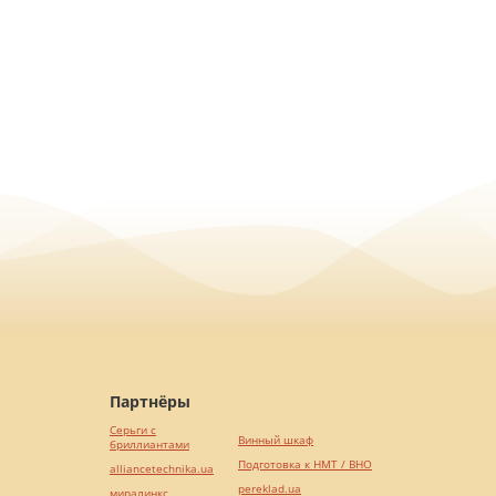
Партнёры
Серьги с
Винный шкаф
бриллиантами
Подготовка к НМТ / ВНО
alliancetechnika.ua
pereklad.ua
миралинкс