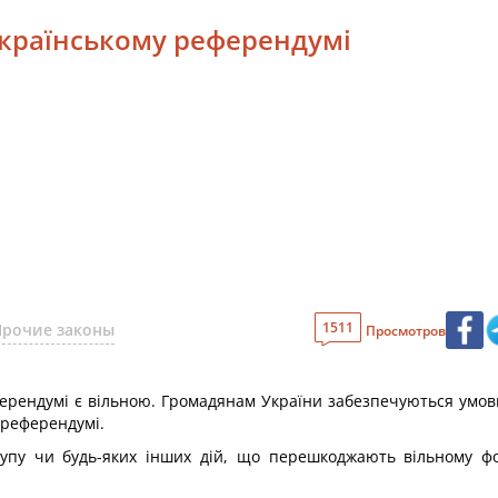
еукраїнському референдумі
1511
Прочие законы
Просмотров
ерендумі є вільною. Громадянам України забезпечуються умови 
 референдумі.
ідкупу чи будь-яких інших дій, що перешкоджають вільному 