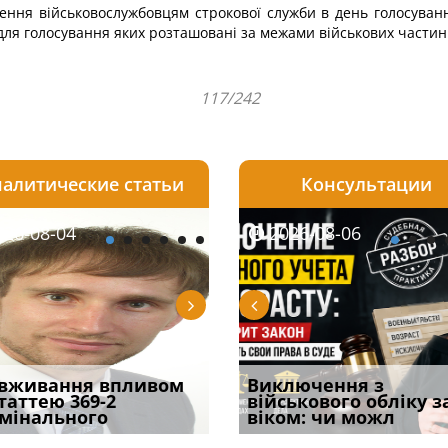
ення військовослужбовцям строкової служби в день голосування
ля голосування яких розташовані за межами військових частин 
117/242
алитические статьи
Консультации
08-06
26-08-04
2026-08-05
2026-08-06
2026-08-04
2026-08-06
2026-07-30
уд встановив для
вживання впливом
Особливості захисту у
Документи, на яких не
Переоформлення
Виключення з
Восьмий ААС фак
одування шкоди
статтею 369-2
кримінальному
проставляється
відстрочки за іншою
військового обліку з
підтвердив, що 
с
мінального
провадженні: я
апостиль: пер
підставою: нов
віком: чи можл
може скас