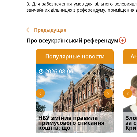
3. Для забезпечення умов для вільного волевиявл
звичайних дільницях з референдуму, приміщення д
Предыдущая
Про всеукраїнський референдум
Популярные новости
Ан
2026-08-06
2026-08-03
2026-
20
і
НБУ змінив правила
Водії можуть отримати
Якщо с
Зло
способом
примусового списання
компенсацію за
відшк
за 
вих
коштів: що
незаконні дії
наявні
Кри