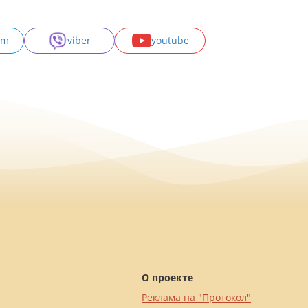
am
viber
youtube
О проекте
Реклама на "Протокол"