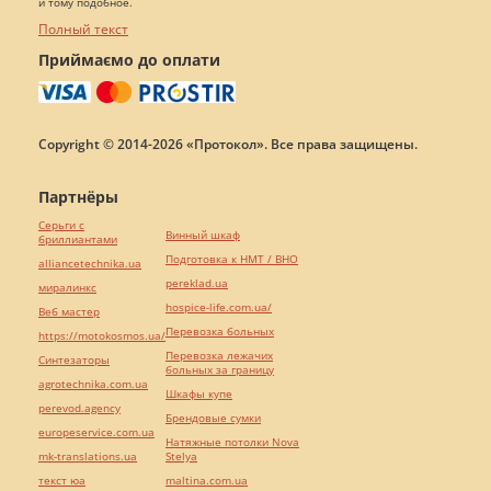
и тому подобное.
Полный текст
Приймаємо до оплати
Copyright © 2014-2026 «Протокол». Все права защищены.
Партнёры
Серьги с
Винный шкаф
бриллиантами
Подготовка к НМТ / ВНО
alliancetechnika.ua
pereklad.ua
миралинкс
hospice-life.com.ua/
Веб мастер
Перевозка больных
https://motokosmos.ua/
Перевозка лежачих
Синтезаторы
больных за границу
agrotechnika.com.ua
Шкафы купе
perevod.agency
Брендовые сумки
europeservice.com.ua
Натяжные потолки Nova
mk-translations.ua
Stelya
текст юа
maltina.com.ua