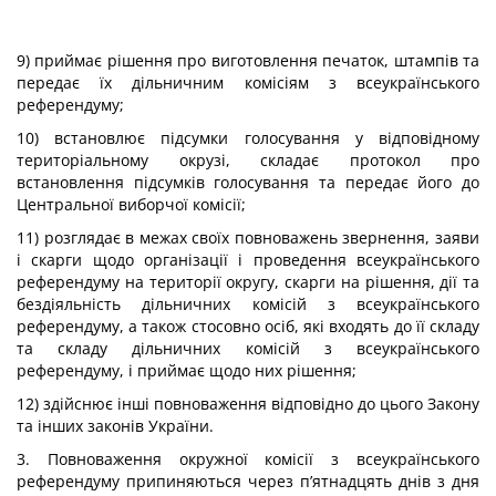
9) приймає рішення про виготовлення печаток, штампів та
передає їх дільничним комісіям з всеукраїнського
референдуму;
10) встановлює підсумки голосування у відповідному
територіальному окрузі, складає протокол про
встановлення підсумків голосування та передає його до
Центральної виборчої комісії;
11) розглядає в межах своїх повноважень звернення, заяви
і скарги щодо організації і проведення всеукраїнського
референдуму на території округу, скарги на рішення, дії та
бездіяльність дільничних комісій з всеукраїнського
референдуму, а також стосовно осіб, які входять до її складу
та складу дільничних комісій з всеукраїнського
референдуму, і приймає щодо них рішення;
12) здійснює інші повноваження відповідно до цього Закону
та інших законів України.
3. Повноваження окружної комісії з всеукраїнського
референдуму припиняються через п’ятнадцять днів з дня