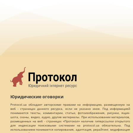
Юридические оговорки
Protocol.ua обладает авторскими правами на информацию, размещенную на
веб - страницах данного ресурса, если не указано иное. Под информацией
понимаются тексты, комментарии, статьи, фотоизображения, рисунки, ящик-
шота, сканы, видео, аудио, другие материалы. При использовании материалов,
размещенных на веб - страницах «Протокол» наличие гиперссылки открытого
для индексации поисковыми системами на protocol.ua обязательна. Под
использованием понимается копирования, адаптация, рерайтинг, модификация