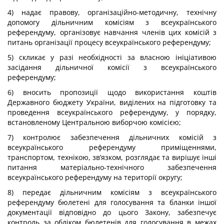
4) надає правову, організаційно-методичну, технічну
допомогу дільничним комісіям з всеукраїнського
референдуму, організовує навчання членів цих комісій з
питань організації процесу всеукраїнського референдуму;
5) скликає у разі необхідності за власною ініціативою
засідання дільничної комісії з всеукраїнського
референдуму;
6) вносить пропозиції щодо використання коштів
Державного бюджету України, виділених на підготовку та
проведення всеукраїнського референдуму, у порядку,
встановленому Центральною виборчою комісією;
7) контролює забезпечення дільничних комісій з
всеукраїнського референдуму приміщеннями,
транспортом, технікою, зв’язком, розглядає та вирішує інші
питання матеріально-технічного забезпечення
всеукраїнського референдуму на території округу;
8) передає дільничним комісіям з всеукраїнського
референдуму бюлетені для голосування та бланки іншої
документації відповідно до цього Закону, забезпечує
контроль за обліком бюлетенів для голосування в межах