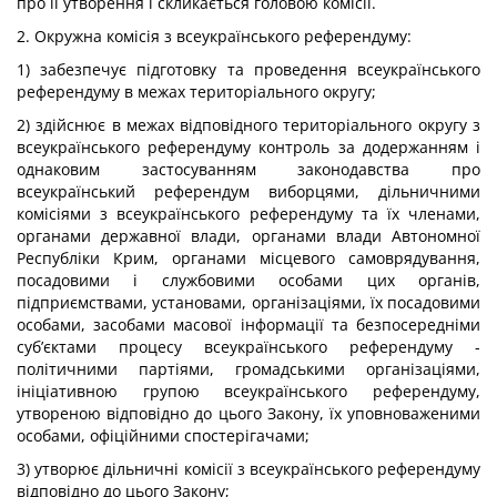
про її утворення і скликається головою комісії.
2. Окружна комісія з всеукраїнського референдуму:
1) забезпечує підготовку та проведення всеукраїнського
референдуму в межах територіального округу;
2) здійснює в межах відповідного територіального округу з
всеукраїнського референдуму контроль за додержанням і
однаковим застосуванням законодавства про
всеукраїнський референдум виборцями, дільничними
комісіями з всеукраїнського референдуму та їх членами,
органами державної влади, органами влади Автономної
Республіки Крим, органами місцевого самоврядування,
посадовими і службовими особами цих органів,
підприємствами, установами, організаціями, їх посадовими
особами, засобами масової інформації та безпосередніми
суб’єктами процесу всеукраїнського референдуму -
політичними партіями, громадськими організаціями,
ініціативною групою всеукраїнського референдуму,
утвореною відповідно до цього Закону, їх уповноваженими
особами, офіційними спостерігачами;
3) утворює дільничні комісії з всеукраїнського референдуму
відповідно до цього Закону;