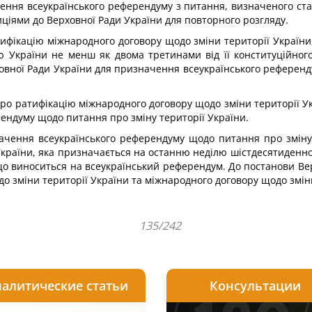
ння всеукраїнського референдуму з питання, визначеного стат
іями до Верховної Ради України для повторного розгляду.
атифікацію міжнародного договору щодо зміни території Україн
 України не менш як двома третинами від її конституційного
овної Ради України для призначення всеукраїнського референд
про ратифікацію міжнародного договору щодо зміни території 
ендуму щодо питання про зміну території України.
начення всеукраїнського референдуму щодо питання про зміну
України, яка призначається на останню неділю шістдесятиденно
що виноситься на всеукраїнський референдум. До постанови Ве
о зміни території України та міжнародного договору щодо зміни
135/242
алитические статьи
Консультации