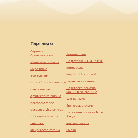
Партнёры
Серьги с
Винный шкаф
бриллиантами
Подготовка к НМТ / ВНО
alliancetechnika.ua
pereklad.ua
миралинкс
hospice-life.com.ua/
Веб мастер
Перевозка больных
https://motokosmos.ua/
Перевозка лежачих
Синтезаторы
больных за границу
agrotechnika.com.ua
Шкафы купе
perevod.agency
Брендовые сумки
europeservice.com.ua
Натяжные потолки Nova
mk-translations.ua
Stelya
текст юа
maltina.com.ua
kievperevod.com.ua
Cылки