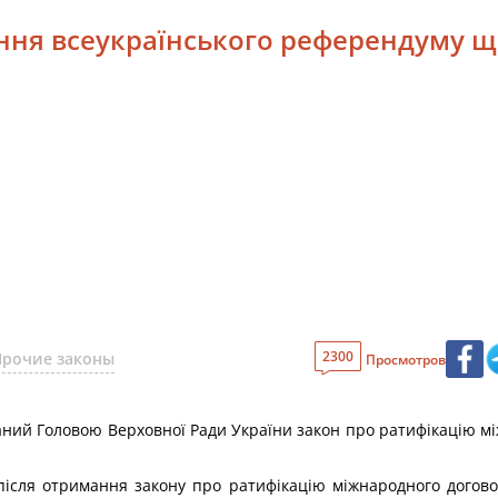
ення всеукраїнського референдуму щ
2300
Прочие законы
Просмотров
ний Головою Верховної Ради України закон про ратифікацію мі
після отримання закону про ратифікацію міжнародного догово