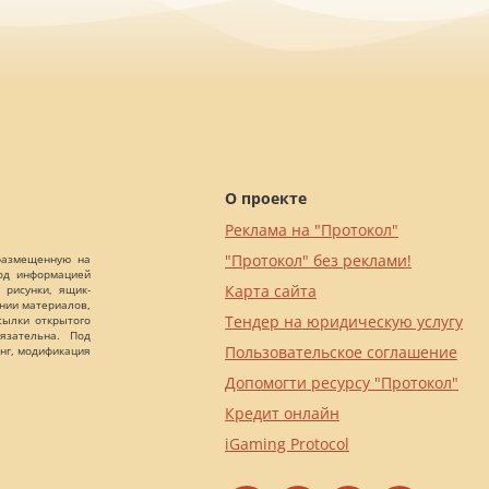
О проекте
Реклама на "Протокол"
"Протокол" без реклами!
 размещенную на
Под информацией
Карта сайта
 рисунки, ящик-
ании материалов,
Тендер на юридическую услугу
сылки открытого
язательна. Под
Пользовательское соглашение
нг, модификация
Допомогти ресурсу "Протокол"
Кредит онлайн
iGaming Protocol