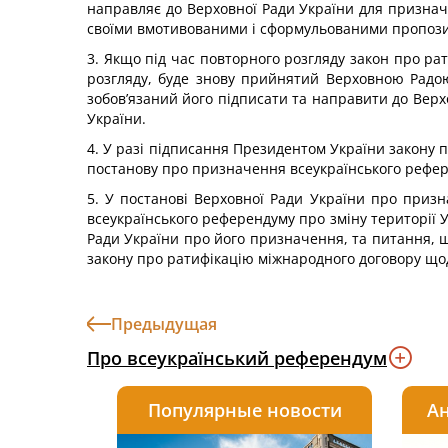
направляє до Верховної Ради України для призначе
своїми вмотивованими і сформульованими пропозиц
3. Якщо під час повторного розгляду закон про р
розгляду, буде знову прийнятий Верховною Радою
зобов’язаний його підписати та направити до Верх
України.
4. У разі підписання Президентом України закону 
постанову про призначення всеукраїнського рефер
5. У постанові Верховної Ради України про приз
всеукраїнського референдуму про зміну території 
Ради України про його призначення, та питання, 
закону про ратифікацію міжнародного договору щод
Предыдущая
Про всеукраїнський референдум
Популярные новости
Ан