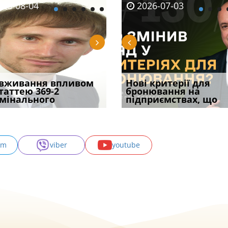
08-06
26-08-04
2026-05-25
2026-08-06
2026-08-04
2026-07-03
2026-07-30
уд встановив для
вживання впливом
Кого з юристів замінить
Документи, на яких не
Переоформлення
Нові критерії для
Восьмий ААС фак
одування шкоди
статтею 369-2
ШІ, а хто зароблятиме
проставляється
відстрочки за іншою
бронювання на
підтвердив, що 
с
мінального
міль
апостиль: пер
підставою: нов
підприємствах, що
може скас
am
viber
youtube