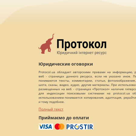
Юридические оговорки
Protocol.ua обладает авторскими правами на информацию,
веб - страницах данного ресурса, если не указано иное. 
понимаются тексты, комментарии, статьи, фотоизображения,
шота, сканы, видео, аудио, другие материалы. При использов
размещенных на веб - страницах «Протокол» наличие гиперс
для индексации поисковыми системами на protocol.ua об
использованием понимается копирования, адаптация, рерайти
и тому подобное.
Полный текст
Приймаємо до оплати