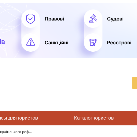
исы для юристов
Каталог юристов
раїнського реф...