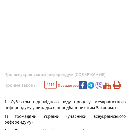
Про всеукраїнський референдум (СОДЕРЖАНИЕ)
4215
Прочие законы
Просмотров
1. Суб'єктом відповідного виду процесу всеукраїнського
референдуму у випадках, передбачених цим Законом, є:
1) громадяни України (учасники всеукраїнського
референдуму);