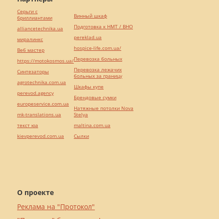
Серьги с
Винный шкаф
бриллиантами
Подготовка к НМТ / ВНО
alliancetechnika.ua
pereklad.ua
миралинкс
hospice-life.com.ua/
Веб мастер
Перевозка больных
https://motokosmos.ua/
Перевозка лежачих
Синтезаторы
больных за границу
agrotechnika.com.ua
Шкафы купе
perevod.agency
Брендовые сумки
europeservice.com.ua
Натяжные потолки Nova
mk-translations.ua
Stelya
текст юа
maltina.com.ua
kievperevod.com.ua
Cылки
О проекте
Реклама на "Протокол"