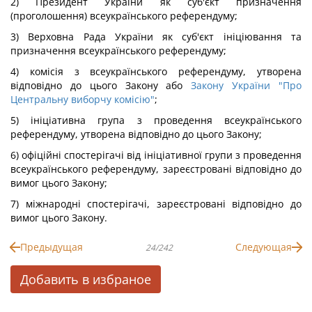
2) Президент України як суб'єкт призначення
(проголошення) всеукраїнського референдуму;
3) Верховна Рада України як суб'єкт ініціювання та
призначення всеукраїнського референдуму;
4) комісія з всеукраїнського референдуму, утворена
відповідно до цього Закону або
Закону України "Про
Центральну виборчу комісію"
;
5) ініціативна група з проведення всеукраїнського
референдуму, утворена відповідно до цього Закону;
6) офіційні спостерігачі від ініціативної групи з проведення
всеукраїнського референдуму, зареєстровані відповідно до
вимог цього Закону;
7) міжнародні спостерігачі, зареєстровані відповідно до
вимог цього Закону.
Предыдущая
Следующая
24/242
Добавить в избраное