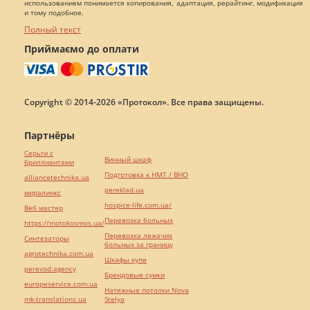
использованием понимается копирования, адаптация, рерайтинг, модификация
и тому подобное.
Полный текст
Приймаємо до оплати
Copyright © 2014-2026 «Протокол». Все права защищены.
Партнёры
Серьги с
Винный шкаф
бриллиантами
Подготовка к НМТ / ВНО
alliancetechnika.ua
pereklad.ua
миралинкс
hospice-life.com.ua/
Веб мастер
Перевозка больных
https://motokosmos.ua/
Перевозка лежачих
Синтезаторы
больных за границу
agrotechnika.com.ua
Шкафы купе
perevod.agency
Брендовые сумки
europeservice.com.ua
Натяжные потолки Nova
mk-translations.ua
Stelya