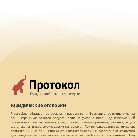
Юридические оговорки
Protocol.ua обладает авторскими правами на информацию, размещенную на
веб - страницах данного ресурса, если не указано иное. Под информацией
понимаются тексты, комментарии, статьи, фотоизображения, рисунки, ящик-
шота, сканы, видео, аудио, другие материалы. При использовании материалов,
размещенных на веб - страницах «Протокол» наличие гиперссылки открытого
для индексации поисковыми системами на protocol.ua обязательна. Под