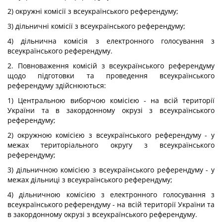
2) окружні комісії з всеукраїнського референдуму;
3) дільничні комісії з всеукраїнського референдуму;
4) дільнична комісія з електронного голосування з
всеукраїнського референдуму.
2. Повноваження комісій з всеукраїнського референдуму
щодо підготовки та проведення всеукраїнського
референдуму здійснюються:
1) Центральною виборчою комісією - на всій території
України та в закордонному окрузі з всеукраїнського
референдуму;
2) окружною комісією з всеукраїнського референдуму - у
межах територіального округу з всеукраїнського
референдуму;
3) дільничною комісією з всеукраїнського референдуму - у
межах дільниці з всеукраїнського референдуму;
4) дільничною комісією з електронного голосування з
всеукраїнського референдуму - на всій території України та
в закордонному окрузі з всеукраїнського референдуму.