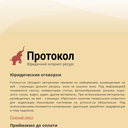
Юридические оговорки
Protocol.ua обладает авторскими правами на информацию, размещенную на
веб - страницах данного ресурса, если не указано иное. Под информацией
понимаются тексты, комментарии, статьи, фотоизображения, рисунки, ящик-
шота, сканы, видео, аудио, другие материалы. При использовании материалов,
размещенных на веб - страницах «Протокол» наличие гиперссылки открытого
для индексации поисковыми системами на protocol.ua обязательна. Под
использованием понимается копирования, адаптация, рерайтинг, модификация
и тому подобное.
Полный текст
Приймаємо до оплати