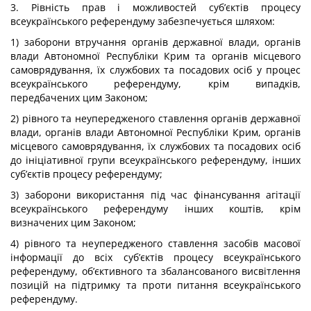
3. Рівність прав і можливостей суб’єктів процесу
всеукраїнського референдуму забезпечується шляхом:
1) заборони втручання органів державної влади, органів
влади Автономної Республіки Крим та органів місцевого
самоврядування, їх службових та посадових осіб у процес
всеукраїнського референдуму, крім випадків,
передбачених цим Законом;
2) рівного та неупередженого ставлення органів державної
влади, органів влади Автономної Республіки Крим, органів
місцевого самоврядування, їх службових та посадових осіб
до ініціативної групи всеукраїнського референдуму, інших
суб’єктів процесу референдуму;
3) заборони використання під час фінансування агітації
всеукраїнського референдуму інших коштів, крім
визначених цим Законом;
4) рівного та неупередженого ставлення засобів масової
інформації до всіх суб’єктів процесу всеукраїнського
референдуму, об’єктивного та збалансованого висвітлення
позицій на підтримку та проти питання всеукраїнського
референдуму.