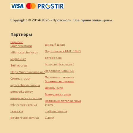
Copyright © 2014-2026 «Протокол». Все права защищены.
Партнёры
Серьги с
Винный шкаф
бриллиантами
Подготовка к НМТ / ВНО
alliancetechnika.ua
pereklad.ua
миралинкс
hospice-life.com.ua/
Веб мастер
Перевозка больных
https://motokosmos.ua/
Перевозка лежачих
Синтезаторы
больных за границу
agrotechnika.com.ua
Шкафы купе
perevod.agency
Брендовые сумки
europeservice.com.ua
Натяжные потолки Nova
mk-translations.ua
Stelya
текст юа
maltina.com.ua
kievperevod.com.ua
Cылки