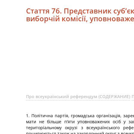
Стаття 76. Представник суб’
виборчій комісії, уповноваж
Про всеукраїнський референдум (СОДЕРЖАНИЕ)
1. Політична партія, громадська організація, за
мати не більше п’яти уповноважених осіб у за
територіальному окрузі з всеукраїнського реф
поширюються також на закордонний округ з всеукр