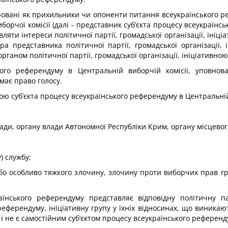
тровані як прихильники чи опоненти питання всеукраїнського р
орчої комісії (далі - представник суб’єкта процесу всеукраїнсь
ти інтереси політичної партії, громадської організації, ініціа
а представника політичної партії, громадської організації, і
ганом політичної партії, громадської організації, ініціативно
кого референдуму в Центральній виборчій комісії, уповнов
має право голосу.
 суб’єкта процесу всеукраїнського референдуму в Центральній 
лади, органу влади Автономної Республіки Крим, органу місцево
) службу;
 або особливо тяжкого злочину, злочину проти виборчих прав 
аїнського референдуму представляє відповідну політичну па
ферендуму, ініціативну групу у їхніх відносинах, що виникаю
 і не є самостійним суб’єктом процесу всеукраїнського референд