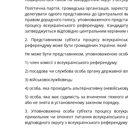
Політична партія, громадська організація, зареєс
делегувати одного представника до Центральної виб
правом дорадчого голосу, уповноваженого представля
процесу всеукраїнського референдуму. Кандидатур
затверджується відповідно центральним керівним ор
2. Представником суб’єкта процесу всеукраїнсь
референдуму може бути громадянин України, який 
Не може бути представником, уповноваженою особою
1) член комісії з всеукраїнського референдуму;
2) посадова чи службова особа органу державної в
3) військовослужбовець;
4) особа, яка проходить альтернативну (невійськову
5) особа, яка має судимість за вчинення тяжкого
або не знята в установленому законом порядку.
3. Уповноважена особа суб’єкта процесу всеукр
прихильник чи опонент питання всеукраїнського ре
відповідного округу з всеукраїнського референдуму