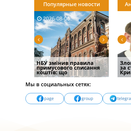
Популярные новости
Ан
2026-08-06
2026-08-03
2026-
20
 імені та
НБУ змінив правила
Водії можуть отримати
Правом
Зло
ваного до
примусового списання
компенсацію за
ефект
за 
коштів: що
незаконні дії
захист
Кри
Мы в социальных сетях:
page
group
telegr