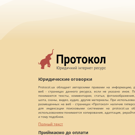
Юридические оговорки
Protocol.ua обладает авторскими правами на информацию,
веб - страницах данного ресурса, если не указано иное. 
понимаются тексты, комментарии, статьи, фотоизображения,
шота, сканы, видео, аудио, другие материалы. При использов
размещенных на веб - страницах «Протокол» наличие гиперс
для индексации поисковыми системами на protocol.ua об
использованием понимается копирования, адаптация, рерайти
и тому подобное.
Полный текст
Приймаємо до оплати