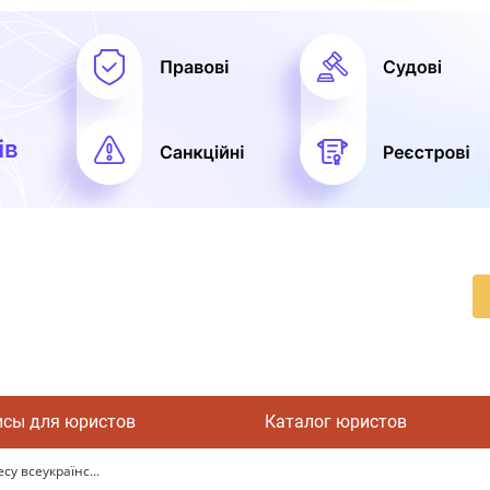
исы для юристов
Каталог юристов
су всеукраїнс...