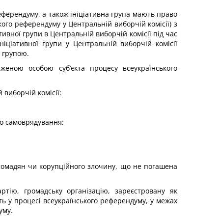
еферендуму, а також ініціативна група мають право
кого референдуму у Центральній виборчій комісії) з
тивної групи в Центральній виборчій комісії під час
ніціативної групи у Центральній виборчій комісії
ю групою.
аженою особою суб’єкта процесу всеукраїнського
виборчій комісії:
го самоврядування;
громадян чи корупційного злочину, що не погашена
ртію, громадську організацію, зареєстровану як
ть у процесі всеукраїнського референдуму, у межах
уму.