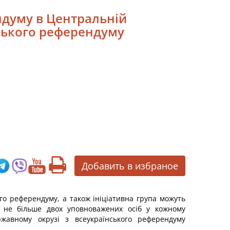
ндуму в Центральній
нського референдуму
Добавить в избраное
го референдуму, а також ініціативна група можуть
а не більше двох уповноважених осіб у кожному
ржавному окрузі з всеукраїнського референдуму