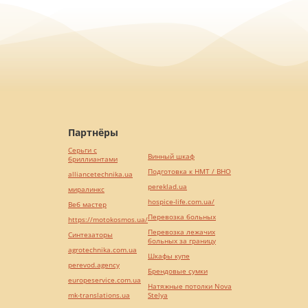
Партнёры
Серьги с
Винный шкаф
бриллиантами
Подготовка к НМТ / ВНО
alliancetechnika.ua
pereklad.ua
миралинкс
hospice-life.com.ua/
Веб мастер
Перевозка больных
https://motokosmos.ua/
Перевозка лежачих
Синтезаторы
больных за границу
agrotechnika.com.ua
Шкафы купе
perevod.agency
Брендовые сумки
europeservice.com.ua
Натяжные потолки Nova
mk-translations.ua
Stelya