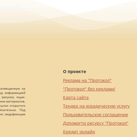
О проекте
Реклама на "Протокол"
"Протокол" без реклами!
 размещенную на
Под информацией
Карта сайта
 рисунки, ящик-
ании материалов,
Тендер на юридическую услугу
сылки открытого
язательна. Под
Пользовательское соглашение
нг, модификация
Допомогти ресурсу "Протокол"
Кредит онлайн