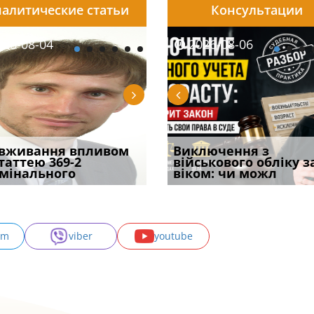
алитические статьи
Консультации
08-05
26-08-04
2026-07-27
2026-08-05
2026-08-04
2026-08-06
2026-07-30
ірним і
вживання впливом
Бронирование отменят с
Чоловік помер, але
Переоформлення
Виключення з
Восьмий ААС фак
ивним способом
статтею 369-2
1 сентября? Что на
позика залишилася: як
відстрочки за іншою
військового обліку з
підтвердив, що 
у речових
мінального
самом де
фраза «на
підставою: нов
віком: чи можл
може скас
am
viber
youtube