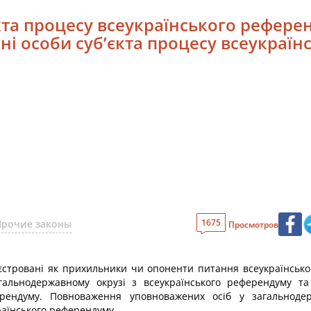
єкта процесу всеукраїнського рефере
ені особи суб’єкта процесу всеукраї
1675
Прочие законы
Просмотров
реєстровані як прихильники чи опоненти питання всеукраїнсько
гальнодержавному окрузі з всеукраїнського референдуму т
ерендуму. Повноваження уповноважених осіб у загальноде
аїнського референдуму.