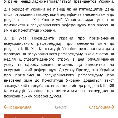
України, невідкладно направляється Президентові України.
2. Президент України не пізніш як на п’ятнадцятий день
після отримання закону, який передбачає внесення змін до
розділів I, III, XIII Конституції України, видає указ про
призначення всеукраїнського референдуму про внесення
змін до Конституції України.
3. В указі Президента України про призначення
всеукраїнського референдуму про внесення змін до
розділів I, III, XIII Конституції України визначається дата
проведення всеукраїнського референдуму, якою є остання
неділя шістдесятиденного строку з дня опублікування
указу, та сформульоване питання, що виноситься на
всеукраїнський референдум. До указу Президента України
про призначення всеукраїнського референдуму про
внесення змін до Конституції України додається текст
закону, який передбачає внесення змін до розділів I, III, XIII
Конституції України, що виноситься на затвердження
всеукраїнським референдумом.
Предыдущая
Следующая
134/242