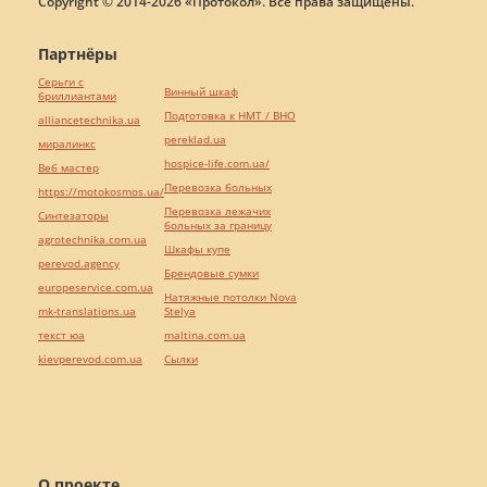
Copyright © 2014-2026 «Протокол». Все права защищены.
Партнёры
Серьги с
Винный шкаф
бриллиантами
Подготовка к НМТ / ВНО
alliancetechnika.ua
pereklad.ua
миралинкс
hospice-life.com.ua/
Веб мастер
Перевозка больных
https://motokosmos.ua/
Перевозка лежачих
Синтезаторы
больных за границу
agrotechnika.com.ua
Шкафы купе
perevod.agency
Брендовые сумки
europeservice.com.ua
Натяжные потолки Nova
mk-translations.ua
Stelya
текст юа
maltina.com.ua
kievperevod.com.ua
Cылки
О проекте