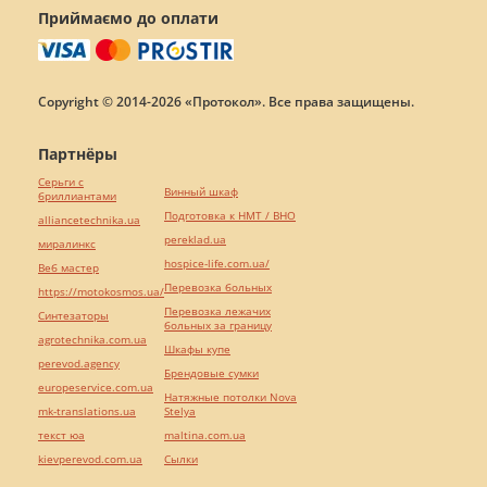
Приймаємо до оплати
Copyright © 2014-2026 «Протокол». Все права защищены.
Партнёры
Серьги с
Винный шкаф
бриллиантами
Подготовка к НМТ / ВНО
alliancetechnika.ua
pereklad.ua
миралинкс
hospice-life.com.ua/
Веб мастер
Перевозка больных
https://motokosmos.ua/
Перевозка лежачих
Синтезаторы
больных за границу
agrotechnika.com.ua
Шкафы купе
perevod.agency
Брендовые сумки
europeservice.com.ua
Натяжные потолки Nova
mk-translations.ua
Stelya
текст юа
maltina.com.ua
kievperevod.com.ua
Cылки