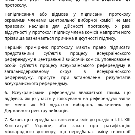
протоколу.
Непідписання або відмова у підписанні протоколу
окремими членами Центральної виборчої комісії не має
правових наслідків для дійсності протоколу. У разі
відсутності у протоколі підпису члена комісії навпроти його
прізвища зазначається причина відсутності підпису.
Перший примірник протоколу мають право підписати
представники суб’єктів процесу всеукраїнського
референдуму в Центральній виборчій комісії, уповноважені
особи суб’єктів процесу всеукраїнського референдуму в
загальнодержавному окрузі з всеукраїнського
референдуму, присутні при встановленні результатів
всеукраїнського референдуму.
6. Всеукраїнський референдум вважається таким, що
відбувся, якщо участь у голосуванні на референдумі взяли
не менш як 50 відсотків виборців, включених до
Державного реєстру виборців.
7. Закон, що передбачає внесення змін до розділів I, III, XIII
Конституції України, або закон про ратифікацію
міжнародного договору, що передбачає зміну території