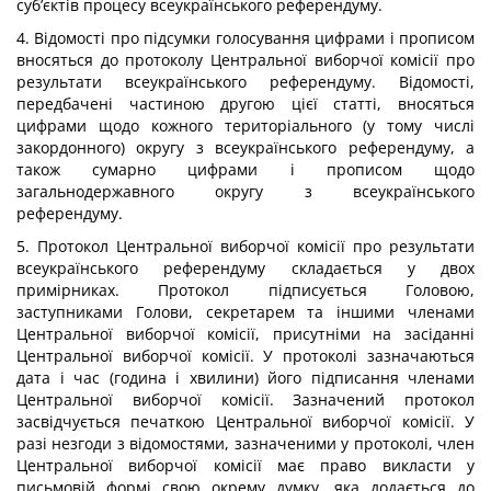
суб’єктів процесу всеукраїнського референдуму.
4. Відомості про підсумки голосування цифрами і прописом
вносяться до протоколу Центральної виборчої комісії про
результати всеукраїнського референдуму. Відомості,
передбачені частиною другою цієї статті, вносяться
цифрами щодо кожного територіального (у тому числі
закордонного) округу з всеукраїнського референдуму, а
також сумарно цифрами і прописом щодо
загальнодержавного округу з всеукраїнського
референдуму.
5. Протокол Центральної виборчої комісії про результати
всеукраїнського референдуму складається у двох
примірниках. Протокол підписується Головою,
заступниками Голови, секретарем та іншими членами
Центральної виборчої комісії, присутніми на засіданні
Центральної виборчої комісії. У протоколі зазначаються
дата і час (година і хвилини) його підписання членами
Центральної виборчої комісії. Зазначений протокол
засвідчується печаткою Центральної виборчої комісії. У
разі незгоди з відомостями, зазначеними у протоколі, член
Центральної виборчої комісії має право викласти у
письмовій формі свою окрему думку, яка додається до