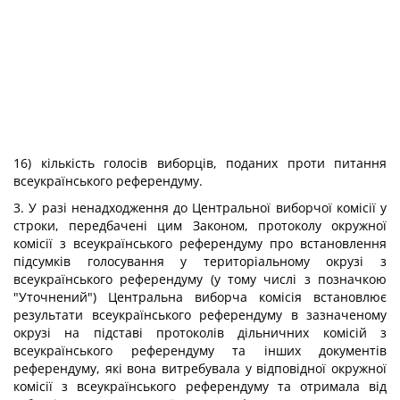
16) кількість голосів виборців, поданих проти питання
всеукраїнського референдуму.
3. У разі ненадходження до Центральної виборчої комісії у
строки, передбачені цим Законом, протоколу окружної
комісії з всеукраїнського референдуму про встановлення
підсумків голосування у територіальному окрузі з
всеукраїнського референдуму (у тому числі з позначкою
"Уточнений") Центральна виборча комісія встановлює
результати всеукраїнського референдуму в зазначеному
окрузі на підставі протоколів дільничних комісій з
всеукраїнського референдуму та інших документів
референдуму, які вона витребувала у відповідної окружної
комісії з всеукраїнського референдуму та отримала від