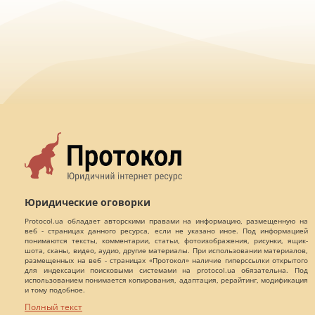
Юридические оговорки
Protocol.ua обладает авторскими правами на информацию, размещенную на
веб - страницах данного ресурса, если не указано иное. Под информацией
понимаются тексты, комментарии, статьи, фотоизображения, рисунки, ящик-
шота, сканы, видео, аудио, другие материалы. При использовании материалов,
размещенных на веб - страницах «Протокол» наличие гиперссылки открытого
для индексации поисковыми системами на protocol.ua обязательна. Под
использованием понимается копирования, адаптация, рерайтинг, модификация
и тому подобное.
Полный текст