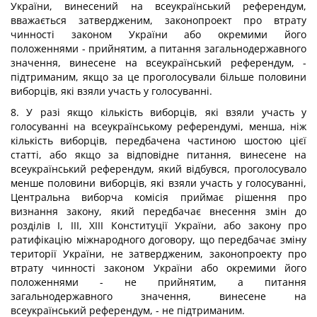
України, винесений на всеукраїнський референдум,
вважається затвердженим, законопроект про втрату
чинності законом України або окремими його
положеннями - прийнятим, а питання загальнодержавного
значення, винесене на всеукраїнський референдум, -
підтриманим, якщо за це проголосували більше половини
виборців, які взяли участь у голосуванні.
8. У разі якщо кількість виборців, які взяли участь у
голосуванні на всеукраїнському референдумі, менша, ніж
кількість виборців, передбачена частиною шостою цієї
статті, або якщо за відповідне питання, винесене на
всеукраїнський референдум, який відбувся, проголосувало
менше половини виборців, які взяли участь у голосуванні,
Центральна виборча комісія приймає рішення про
визнання закону, який передбачає внесення змін до
розділів I, III, XIII Конституції України, або закону про
ратифікацію міжнародного договору, що передбачає зміну
території України, не затвердженим, законопроекту про
втрату чинності законом України або окремими його
положеннями - не прийнятим, а питання
загальнодержавного значення, винесене на
всеукраїнський референдум, - не підтриманим.