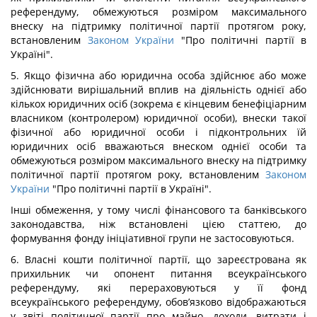
референдуму, обмежуються розміром максимального
внеску на підтримку політичної партії протягом року,
встановленим
Законом України
"Про політичні партії в
Україні".
5. Якщо фізична або юридична особа здійснює або може
здійснювати вирішальний вплив на діяльність однієї або
кількох юридичних осіб (зокрема є кінцевим бенефіціарним
власником (контролером) юридичної особи), внески такої
фізичної або юридичної особи і підконтрольних їй
юридичних осіб вважаються внеском однієї особи та
обмежуються розміром максимального внеску на підтримку
політичної партії протягом року, встановленим
Законом
України
"Про політичні партії в Україні".
Інші обмеження, у тому числі фінансового та банківського
законодавства, ніж встановлені цією статтею, до
формування фонду ініціативної групи не застосовуються.
6. Власні кошти політичної партії, що зареєстрована як
прихильник чи опонент питання всеукраїнського
референдуму, які перераховуються у її фонд
всеукраїнського референдуму, обов’язково відображаються
у звіті політичної партії про майно, доходи, витрати і