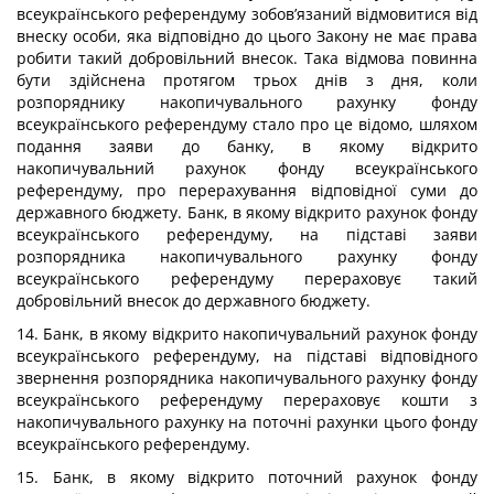
всеукраїнського референдуму зобов’язаний відмовитися від
внеску особи, яка відповідно до цього Закону не має права
робити такий добровільний внесок. Така відмова повинна
бути здійснена протягом трьох днів з дня, коли
розпоряднику накопичувального рахунку фонду
всеукраїнського референдуму стало про це відомо, шляхом
подання заяви до банку, в якому відкрито
накопичувальний рахунок фонду всеукраїнського
референдуму, про перерахування відповідної суми до
державного бюджету. Банк, в якому відкрито рахунок фонду
всеукраїнського референдуму, на підставі заяви
розпорядника накопичувального рахунку фонду
всеукраїнського референдуму перераховує такий
добровільний внесок до державного бюджету.
14. Банк, в якому відкрито накопичувальний рахунок фонду
всеукраїнського референдуму, на підставі відповідного
звернення розпорядника накопичувального рахунку фонду
всеукраїнського референдуму перераховує кошти з
накопичувального рахунку на поточні рахунки цього фонду
всеукраїнського референдуму.
15. Банк, в якому відкрито поточний рахунок фонду