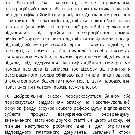
по батькові (за наявності), місце проживання,
реєстраційний номер облікової картки платника податків
або ідентифікаційний номер згідно з Державним реєстром
фізичних осіб - платників податків та інших обов’язкових
платежів (для осіб, які через свої релігійні переконання
відмовилися від прийняття реєстраційного номера
облікової картки платника податків та повідомили про це
відповідний контролюючий орган і мають відмітку в
паспорті, - номер та (за наявності) серію паспорта
громадянина України, в якому проставлено відмітку про
відмову від одержання ідентифікаційного номера чи
номера паспорта із записом про відмову від прийняття
реєстраційного номера облікової картки платника податків
в електронному безконтактному носії), дату народження,
призначення платежу, розмір (суму) внеску.
10. Добровільний внесок перераховується банком або
переказується відділенням зв’язку на накопичувальний
рахунок фонду всеукраїнського референдуму відповідного
суб’єкта процесу всеукраїнського референдуму,
визначеного частиною другою статті 64 цього Закону, не
пізніше наступного робочого дня з дня отримання
відповідного платіжного документа. Загальний строк