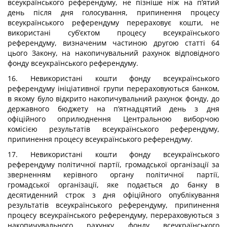
всеукраїнського референдуму, не пізніше ніж на п’ятий
день після дня голосування, припинення процесу
всеукраїнського референдуму перераховує кошти, не
використані суб’єктом процесу всеукраїнського
референдуму, визначеним частиною другою статті 64
цього Закону, на накопичувальний рахунок відповідного
фонду всеукраїнського референдуму.
16. Невикористані кошти фонду всеукраїнського
референдуму ініціативної групи перераховуються банком,
в якому було відкрито накопичувальний рахунок фонду, до
державного бюджету на п’ятнадцятий день з дня
офіційного оприлюднення Центральною виборчою
комісією результатів всеукраїнського референдуму,
припинення процесу всеукраїнського референдуму.
17. Невикористані кошти фонду всеукраїнського
референдуму політичної партії, громадської організації за
зверненням керівного органу політичної партії,
громадської організації, яке подається до банку в
десятиденний строк з дня офіційного опублікування
результатів всеукраїнського референдуму, припинення
процесу всеукраїнського референдуму, перераховуються з
накопичувального рахунку фонду всеукраїнського