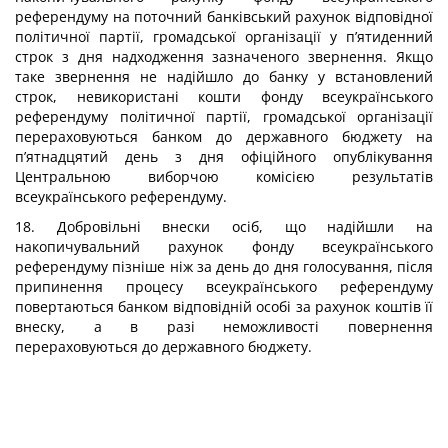
референдуму на поточний банківський рахунок відповідної
політичної партії, громадської організації у п’ятиденний
строк з дня надходження зазначеного звернення. Якщо
таке звернення не надійшло до банку у встановлений
строк, невикористані кошти фонду всеукраїнського
референдуму політичної партії, громадської організації
перераховуються банком до державного бюджету на
п’ятнадцятий день з дня офіційного опублікування
Центральною виборчою комісією результатів
всеукраїнського референдуму.
18. Добровільні внески осіб, що надійшли на
накопичувальний рахунок фонду всеукраїнського
референдуму пізніше ніж за день до дня голосування, після
припинення процесу всеукраїнського референдуму
повертаються банком відповідній особі за рахунок коштів її
внеску, а в разі неможливості повернення
перераховуються до державного бюджету.