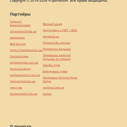
Copyright © 2014-2026 «Протокол». Все права защищены.
Партнёры
Серьги с
Винный шкаф
бриллиантами
Подготовка к НМТ / ВНО
alliancetechnika.ua
pereklad.ua
миралинкс
hospice-life.com.ua/
Веб мастер
Перевозка больных
https://motokosmos.ua/
Перевозка лежачих
Синтезаторы
больных за границу
agrotechnika.com.ua
Шкафы купе
perevod.agency
Брендовые сумки
europeservice.com.ua
Натяжные потолки Nova
mk-translations.ua
Stelya
текст юа
maltina.com.ua
kievperevod.com.ua
Cылки
О проекте