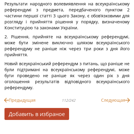
Результати народного волевиявлення на всеукраїнському
референдумі з предмета, передбаченого пунктом 2
частини першої статті 3 цього Закону, є обов’язковими для
розгляду і прийняття рішення у порядку, визначеному
Конституцією та законами України.
2. Рішення, прийняте на всеукраїнському референдумі,
може бути змінене виключно шляхом всеукраїнського
референдуму не раніше ніж через три роки з дня його
прийняття.
Новий всеукраїнський референдум з питань, що раніше не
були підтримані на всеукраїнському референдумі, може
бути проведено не раніше як через один рік з дня
оголошення результатів відповідного всеукраїнського
референдуму.
Предыдущая
Следующая
112/242
Добавить в избраное