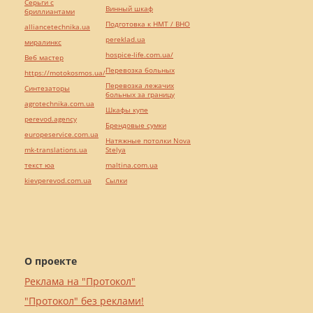
Серьги с
Винный шкаф
бриллиантами
Подготовка к НМТ / ВНО
alliancetechnika.ua
pereklad.ua
миралинкс
hospice-life.com.ua/
Веб мастер
Перевозка больных
https://motokosmos.ua/
Перевозка лежачих
Синтезаторы
больных за границу
agrotechnika.com.ua
Шкафы купе
perevod.agency
Брендовые сумки
europeservice.com.ua
Натяжные потолки Nova
mk-translations.ua
Stelya
текст юа
maltina.com.ua
kievperevod.com.ua
Cылки
О проекте
Реклама на "Протокол"
"Протокол" без реклами!