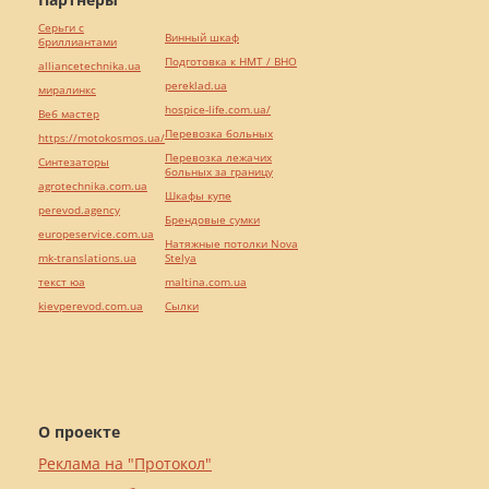
Серьги с
Винный шкаф
бриллиантами
Подготовка к НМТ / ВНО
alliancetechnika.ua
pereklad.ua
миралинкс
hospice-life.com.ua/
Веб мастер
Перевозка больных
https://motokosmos.ua/
Перевозка лежачих
Синтезаторы
больных за границу
agrotechnika.com.ua
Шкафы купе
perevod.agency
Брендовые сумки
europeservice.com.ua
Натяжные потолки Nova
mk-translations.ua
Stelya
текст юа
maltina.com.ua
kievperevod.com.ua
Cылки
О проекте
Реклама на "Протокол"