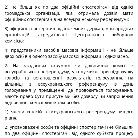
2) не більш як по два офіційні спостерігачі від однієї
громадської організації, яка отримала дозвіл мати
офіційних спостерігачів на всеукраїнському референдумі;
3) офіційні спостерігачі від іноземних держав, міжнародних
організацій, акредитовані Центральною виборчою
комісією;
4) представники засобів масової інформації - не більше
двох осіб від одного засобу масової інформації одночасно.
2. На засіданнях окружної чи дільничної комісії з
всеукраїнського референдуму, у тому числі при підрахунку
голосів та встановленні результатів голосування, на
дільниці з всеукраїнського референдуму в день
голосування у приміщенні, де проводиться голосування,
мають право бути присутніми без дозволу чи запрошення
відповідної комісії лише такі особи:
1) члени комісій з всеукраїнського референдуму вищого
рівня;
2) уповноважені особи та офіційні спостерігачі (не більш як
по два офіційні спостерігачі від одного суб’єкта процесу