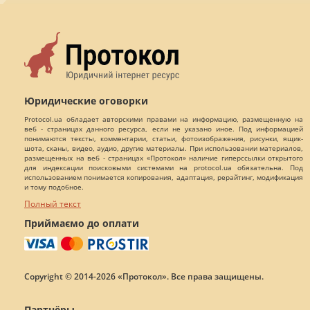
Юридические оговорки
Protocol.ua обладает авторскими правами на информацию, размещенную на
веб - страницах данного ресурса, если не указано иное. Под информацией
понимаются тексты, комментарии, статьи, фотоизображения, рисунки, ящик-
шота, сканы, видео, аудио, другие материалы. При использовании материалов,
размещенных на веб - страницах «Протокол» наличие гиперссылки открытого
для индексации поисковыми системами на protocol.ua обязательна. Под
использованием понимается копирования, адаптация, рерайтинг, модификация
и тому подобное.
Полный текст
Приймаємо до оплати
Copyright © 2014-2026 «Протокол». Все права защищены.
Партнёры