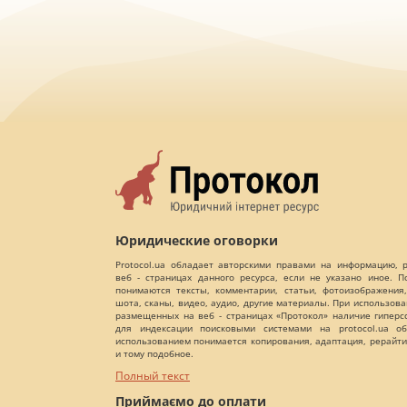
Юридические оговорки
Protocol.ua обладает авторскими правами на информацию,
веб - страницах данного ресурса, если не указано иное. 
понимаются тексты, комментарии, статьи, фотоизображения,
шота, сканы, видео, аудио, другие материалы. При использов
размещенных на веб - страницах «Протокол» наличие гиперс
для индексации поисковыми системами на protocol.ua об
использованием понимается копирования, адаптация, рерайти
и тому подобное.
Полный текст
Приймаємо до оплати