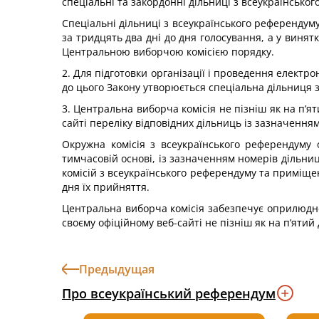
спеціальні та закордонні дільниці з всеукраїнсько
Спеціальні дільниці з всеукраїнського референдум
за тридцять два дні до дня голосування, а у виня
Центральною виборчою комісією порядку.
2. Для підготовки організації і проведення електр
до цього Закону утворюється спеціальна дільниця 
3. Центральна виборча комісія не пізніш як на п’
сайті переліку відповідних дільниць із зазначення
Окружна комісія з всеукраїнського референдуму
тимчасовій основі, із зазначенням номерів дільниц
комісій з всеукраїнського референдуму та приміще
дня їх прийняття.
Центральна виборча комісія забезпечує оприлюдне
своєму офіційному веб-сайті не пізніш як на п’яти
Предыдущая
Про всеукраїнський референдум