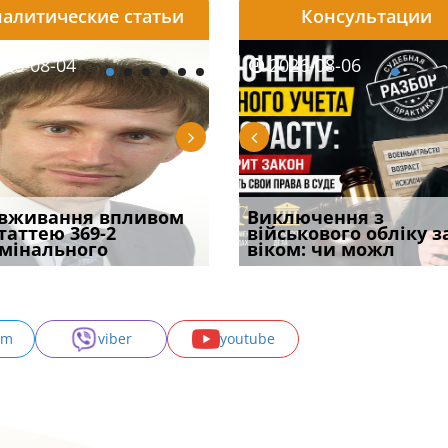
алитические статьи
Консультации
08-06
26-08-04
2026-08-05
2026-08-06
2026-08-04
2026-08-06
2026-07-30
уд встановив для
вживання впливом
Особливості захисту у
Документи, на яких не
Переоформлення
Виключення з
Восьмий ААС фак
одування шкоди
статтею 369-2
кримінальному
проставляється
відстрочки за іншою
військового обліку з
підтвердив, що 
с
мінального
провадженні: я
апостиль: пер
підставою: нов
віком: чи можл
може скас
am
viber
youtube