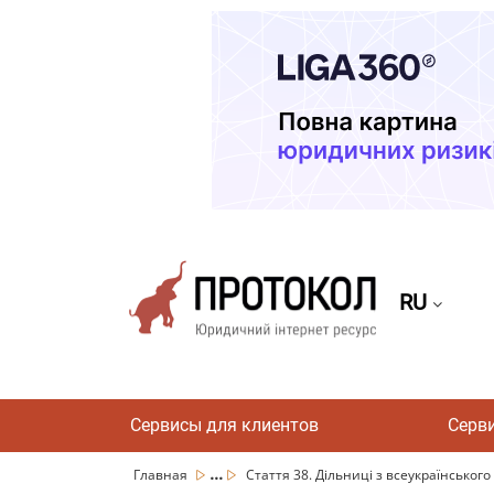
RU
Сервисы для клиентов
Серв
...
Главная
Стаття 38. Дільниці з всеукраїнськог