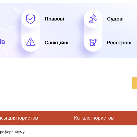
исы для юристов
Каталог юристов
о референдуму