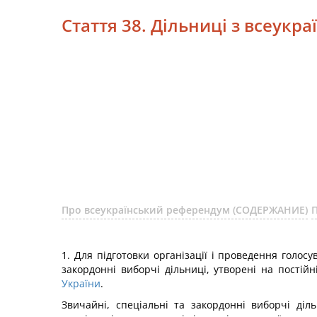
Стаття 38. Дільниці з всеукр
Про всеукраїнський референдум (СОДЕРЖАНИЕ)
1. Для підготовки організації і проведення голос
закордонні виборчі дільниці, утворені на постій
України
.
Звичайні, спеціальні та закордонні виборчі діл