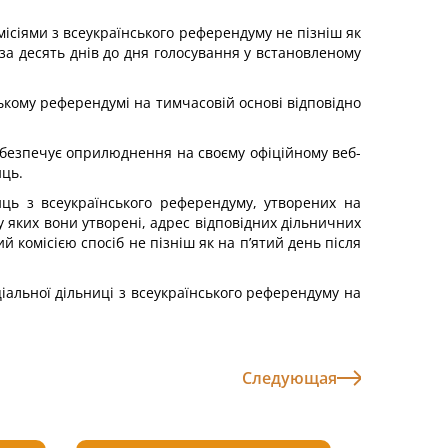
ісіями з всеукраїнського референдуму не пізніш як
за десять днів до дня голосування у встановленому
ському референдумі на тимчасовій основі відповідно
забезпечує оприлюднення на своєму офіційному веб-
иць.
ць з всеукраїнського референдуму, утворених на
у яких вони утворені, адрес відповідних дільничних
комісією спосіб не пізніш як на п’ятий день після
альної дільниці з всеукраїнського референдуму на
Следующая