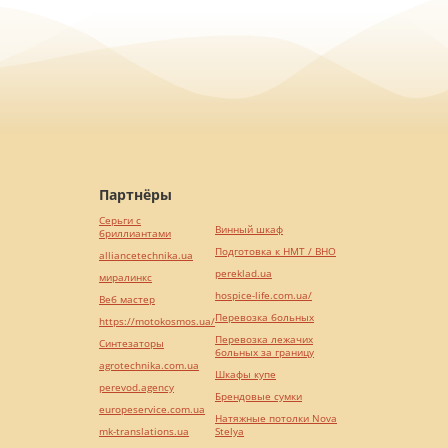
Партнёры
Серьги с
Винный шкаф
бриллиантами
Подготовка к НМТ / ВНО
alliancetechnika.ua
pereklad.ua
миралинкс
hospice-life.com.ua/
Веб мастер
Перевозка больных
https://motokosmos.ua/
Перевозка лежачих
Синтезаторы
больных за границу
agrotechnika.com.ua
Шкафы купе
perevod.agency
Брендовые сумки
europeservice.com.ua
Натяжные потолки Nova
mk-translations.ua
Stelya