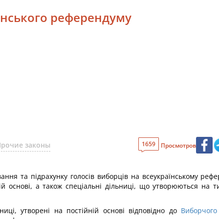
аїнського референдуму
1659
Прочие законы
Просмотров
ування та підрахунку голосів виборців на всеукраїнському реф
ній основі, а також спеціальні дільниці, що утворюються на 
ьниці, утворені на постійній основі відповідно до
Виборчого