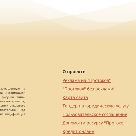
О проекте
Реклама на "Протокол"
"Протокол" без реклами!
 размещенную на
Под информацией
Карта сайта
 рисунки, ящик-
ании материалов,
Тендер на юридическую услугу
сылки открытого
язательна. Под
Пользовательское соглашение
нг, модификация
Допомогти ресурсу "Протокол"
Кредит онлайн