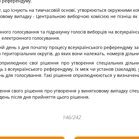
го референдуму.
у, що існують на тимчасовій основі, утворюються окружними ком
тковому випадку - Центральною виборчою комісією не пізніш як 
онного голосування та підрахунку голосів виборців на всеукраїн
з електронного голосування.
ятий день з дня початку процесу всеукраїнського референдуму 
м територіальних округів, до яких вони належать, номерів дільн
 оприлюднює свої рішення про утворення спеціальних дільни
ь з всеукраїнського референдуму, їх меж чи установ (закладів), 
нь для голосування. Такі рішення оприлюднюються у визначений 
ння свого рішення про утворення у винятковому випадку спеці
й день після дня прийняття цього рішення.
146/242