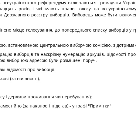
 з всеукраїнського референдуму включаються громадяни Украї
надцять років і які мають право голосу на всеукраїнському
ми Державного реєстру виборців. Виборець може бути включе
інено місце голосування, до попереднього списку виборців у 
ою, встановленою Центральною виборчою комісією, з дотриманням
рацію виборців та наскрізну нумерацію аркушів. Відомості про
вою виборчою адресою були розміщені поруч.
кі відомості про виборця:
кові (за наявності);
ксу і держави проживання чи перебування);
амостійно (за наявності підстав) - у графі "Примітки".