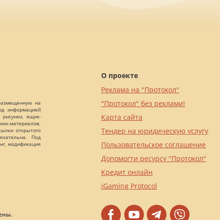
О проекте
Реклама на "Протокол"
"Протокол" без реклами!
 размещенную на
Под информацией
Карта сайта
 рисунки, ящик-
ании материалов,
Тендер на юридическую услугу
сылки открытого
язательна. Под
Пользовательское соглашение
нг, модификация
Допомогти ресурсу "Протокол"
Кредит онлайн
iGaming Protocol
ены.