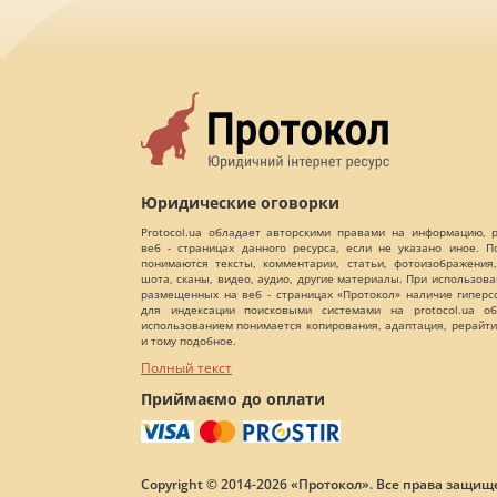
Юридические оговорки
Protocol.ua обладает авторскими правами на информацию,
веб - страницах данного ресурса, если не указано иное. 
понимаются тексты, комментарии, статьи, фотоизображения,
шота, сканы, видео, аудио, другие материалы. При использов
размещенных на веб - страницах «Протокол» наличие гиперс
для индексации поисковыми системами на protocol.ua об
использованием понимается копирования, адаптация, рерайти
и тому подобное.
Полный текст
Приймаємо до оплати
Copyright © 2014-2026 «Протокол». Все права защищ