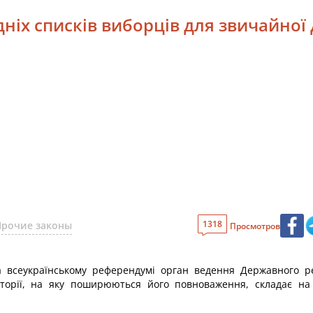
ніх списків виборців для звичайної 
1318
Прочие законы
Просмотров
а всеукраїнському референдумі орган ведення Державного ре
иторії, на яку поширюються його повноваження, складає на