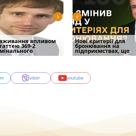
уд встановив для
вживання впливом
Кого з юристів замінить
Документи, на яких не
Переоформлення
Нові критерії для
Восьмий ААС фак
одування шкоди
статтею 369-2
ШІ, а хто зароблятиме
проставляється
відстрочки за іншою
бронювання на
підтвердив, що 
с
мінального
міль
апостиль: пер
підставою: нов
підприємствах, що
може скас
am
viber
youtube