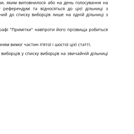
ни, яким виповнилося або на день голосування на
 референдумі та відносяться до цієї дільниці з
ний до списку виборців лише на одній дільниці з
графі "Примітки" навпроти його прізвища робиться
 вимог частин п’ятої і шостої цієї статті.
 виборців у списку виборців на звичайній дільниці