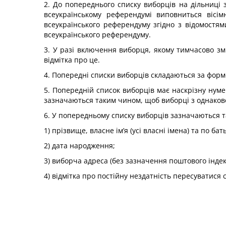
2. До попереднього списку виборців на дільниці
всеукраїнському референдумі виповниться вісім
всеукраїнського референдуму згідно з відомостя
всеукраїнського референдуму.
3. У разі включення виборця, якому тимчасово зм
відмітка про це.
4. Попередні списки виборців складаються за форм
5. Попередній список виборців має наскрізну нуме
зазначаються таким чином, щоб виборці з однако
6. У попередньому списку виборців зазначаються та
1) прізвище, власне ім’я (усі власні імена) та по бать
2) дата народження;
3) виборча адреса (без зазначення поштового інде
4) відмітка про постійну нездатність пересуватися с