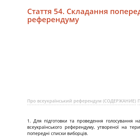
Стаття 54. Складання поперед
референдуму
Про всеукраїнський референдум (СОДЕРЖАНИЕ)
1. Для підготовки та проведення голосування н
всеукраїнського референдуму, утвореної на тер
попередні списки виборців.