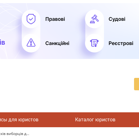
исы для юристов
Каталог юристов
ів виборців д...