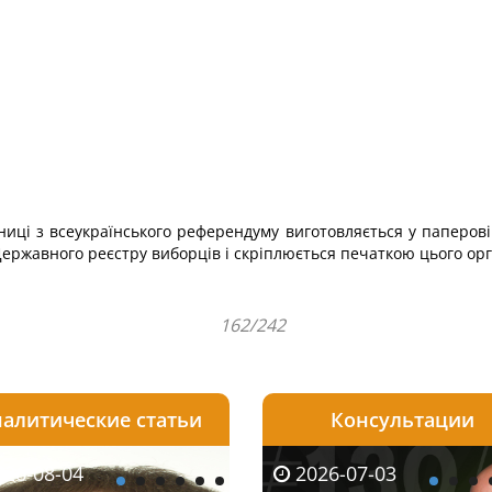
ьниці з всеукраїнського референдуму виготовляється у паперов
Державного реєстру виборців і скріплюється печаткою цього орг
162/242
алитические статьи
Консультации
08-06
26-08-04
2026-05-25
2026-08-06
2026-08-04
2026-07-03
2026-07-30