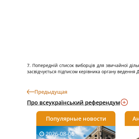
7. Попередній список виборців для звичайної діл
засвідчується підписом керівника органу ведення 
Предыдущая
Про всеукраїнський референдум
Популярные новости
Ан
2026-08-06
2026-08-03
2026-
20