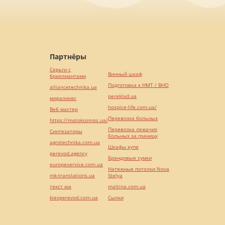
Партнёры
Серьги с
Винный шкаф
бриллиантами
Подготовка к НМТ / ВНО
alliancetechnika.ua
pereklad.ua
миралинкс
hospice-life.com.ua/
Веб мастер
Перевозка больных
https://motokosmos.ua/
Перевозка лежачих
Синтезаторы
больных за границу
agrotechnika.com.ua
Шкафы купе
perevod.agency
Брендовые сумки
europeservice.com.ua
Натяжные потолки Nova
mk-translations.ua
Stelya
текст юа
maltina.com.ua
kievperevod.com.ua
Cылки