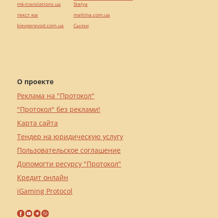
mk-translations.ua
Stelya
текст юа
maltina.com.ua
kievperevod.com.ua
Cылки
О проекте
Реклама на "Протокол"
"Протокол" без реклами!
Карта сайта
Тендер на юридическую услугу
Пользовательское соглашение
Допомогти ресурсу "Протокол"
Кредит онлайн
iGaming Protocol