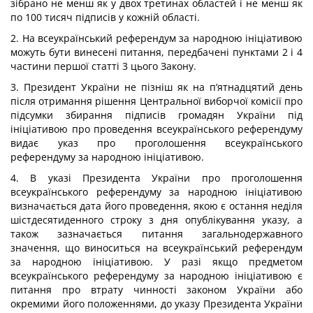
зібрано не менш як у двох третинах областей і не менш як
по 100 тисяч підписів у кожній області.
2. На всеукраїнський референдум за народною ініціативою
можуть бути винесені питання, передбачені пунктами 2 і 4
частини першої статті 3 цього Закону.
3. Президент України не пізніш як на п’ятнадцятий день
після отримання рішення Центральної виборчої комісії про
підсумки збирання підписів громадян України під
ініціативою про проведення всеукраїнського референдуму
видає указ про проголошення всеукраїнського
референдуму за народною ініціативою.
4. В указі Президента України про проголошення
всеукраїнського референдуму за народною ініціативою
визначається дата його проведення, якою є остання неділя
шістдесятиденного строку з дня опублікування указу, а
також зазначається питання загальнодержавного
значення, що виноситься на всеукраїнський референдум
за народною ініціативою. У разі якщо предметом
всеукраїнського референдуму за народною ініціативою є
питання про втрату чинності законом України або
окремими його положеннями, до указу Президента України