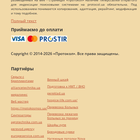
размещенных на веб - страницах «Протокол» наличие гиперссылки открытого
для индексации поисковыми системами на protocol.ua обязательна. Под
использованием понимается копирования, адаптация, рерайтинг, модификация
и тому подобное.
Полный текст
Приймаємо до оплати
Copyright © 2014-2026 «Протокол». Все права защищены.
Партнёры
Серьги с
Винный шкаф
бриллиантами
Подготовка к НМТ / ВНО
alliancetechnika.ua
pereklad.ua
миралинкс
hospice-life.com.ua/
Веб мастер
Перевозка больных
https://motokosmos.ua/
Перевозка лежачих
Синтезаторы
больных за границу
agrotechnika.com.ua
Шкафы купе
perevod.agency
Брендовые сумки
europeservice.com.ua
Натяжные потолки Nova