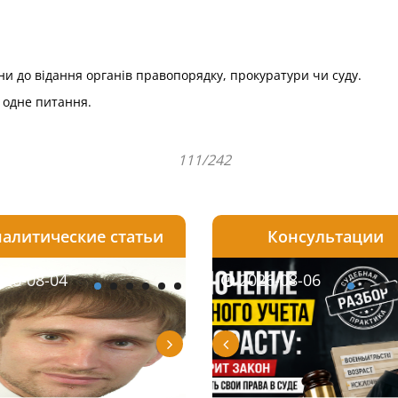
їни до відання органів правопорядку, прокуратури чи суду.
 одне питання.
111/242
алитические статьи
Консультации
08-06
26-08-04
2026-08-05
2026-08-06
2026-08-04
2026-08-06
2026-07-30