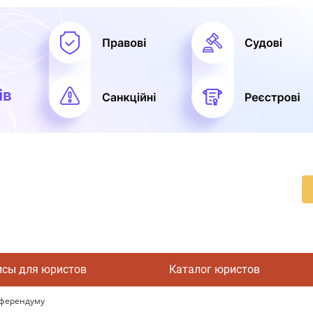
исы для юристов
Каталог юристов
еферендуму