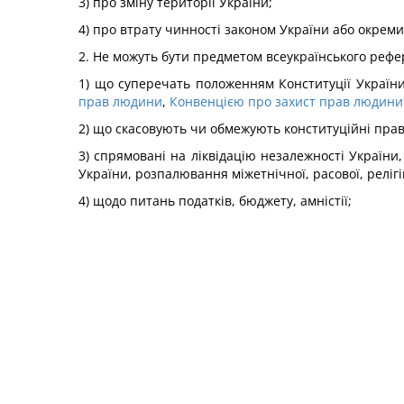
3) про зміну території України;
4) про втрату чинності законом України або окре
2. Не можуть бути предметом всеукраїнського реф
1) що суперечать положенням Конституції Украї
прав людини
,
Конвенцією про захист прав людини
2) що скасовують чи обмежують конституційні права 
3) спрямовані на ліквідацію незалежності України
України, розпалювання міжетнічної, расової, реліг
4) щодо питань податків, бюджету, амністії;