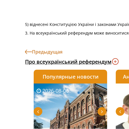
5) віднесені Конституцією України і законами Укра
3. На всеукраїнський референдум може виноситися
Предыдущая
Про всеукраїнський референдум
Популярные новости
Ан
2026-08-06
2026-08-03
2026-
20