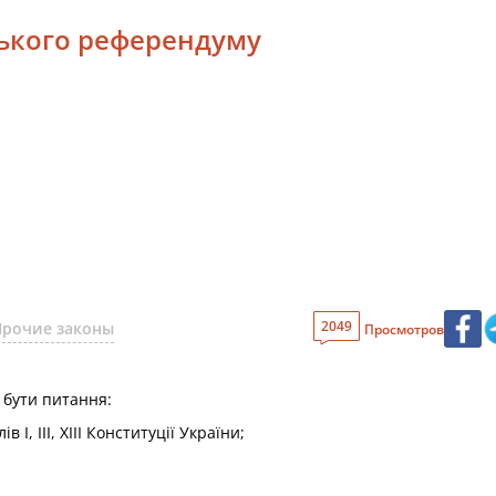
ського референдуму
2049
Прочие законы
Просмотров
 бути питання:
I, III, XIII Конституції України;