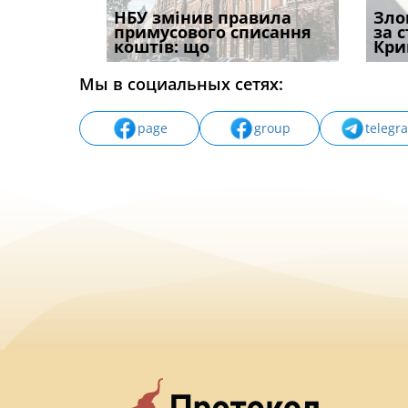
і
НБУ змінив правила
Водії можуть отримати
Якщо с
Зло
способом
примусового списання
компенсацію за
відшк
за 
вих
коштів: що
незаконні дії
наявні
Кри
Мы в социальных сетях:
page
group
telegr