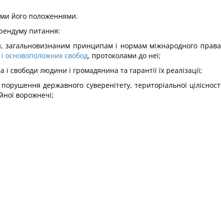
мими його положеннями.
ерендуму питання:
ни, загальновизнаним принципам і нормам міжнародного прав
 і основоположних свобод
, протоколами до неї;
і свободи людини і громадянина та гарантії їх реалізації;
, порушення державного суверенітету, територіальної цілісност
ійної ворожнечі;