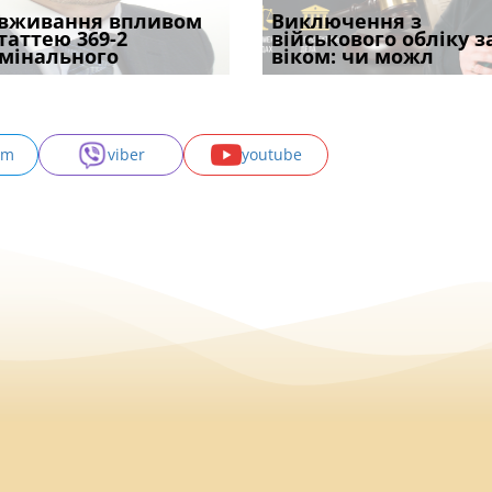
уд встановив для
вживання впливом
Особливості захисту у
Документи, на яких не
Переоформлення
Виключення з
Восьмий ААС фак
одування шкоди
статтею 369-2
кримінальному
проставляється
відстрочки за іншою
військового обліку з
підтвердив, що 
с
мінального
провадженні: я
апостиль: пер
підставою: нов
віком: чи можл
може скас
am
viber
youtube