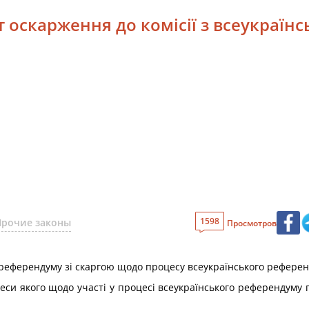
кт оскарження до комісії з всеукраїн
1598
Прочие законы
Просмотров
го референдуму зі скаргою щодо процесу всеукраїнського рефере
еси якого щодо участі у процесі всеукраїнського референдуму 