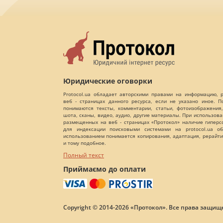
Юридические оговорки
Protocol.ua обладает авторскими правами на информацию,
веб - страницах данного ресурса, если не указано иное. 
понимаются тексты, комментарии, статьи, фотоизображения,
шота, сканы, видео, аудио, другие материалы. При использов
размещенных на веб - страницах «Протокол» наличие гиперс
для индексации поисковыми системами на protocol.ua об
использованием понимается копирования, адаптация, рерайти
и тому подобное.
Полный текст
Приймаємо до оплати
Copyright © 2014-2026 «Протокол». Все права защищ