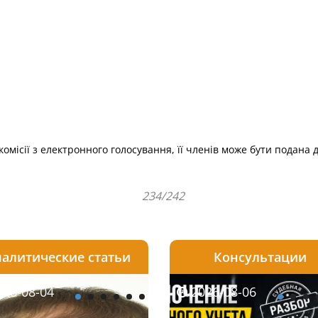
комісії з електронного голосування, її членів може бути подана 
234/242
алитические статьи
Консультации
08-06
26-08-04
2026-08-05
2026-08-06
2026-08-04
2026-08-06
2026-07-30