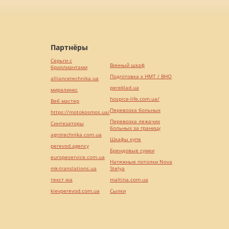
Партнёры
Серьги с
Винный шкаф
бриллиантами
Подготовка к НМТ / ВНО
alliancetechnika.ua
pereklad.ua
миралинкс
hospice-life.com.ua/
Веб мастер
Перевозка больных
https://motokosmos.ua/
Перевозка лежачих
Синтезаторы
больных за границу
agrotechnika.com.ua
Шкафы купе
perevod.agency
Брендовые сумки
europeservice.com.ua
Натяжные потолки Nova
mk-translations.ua
Stelya
текст юа
maltina.com.ua
kievperevod.com.ua
Cылки