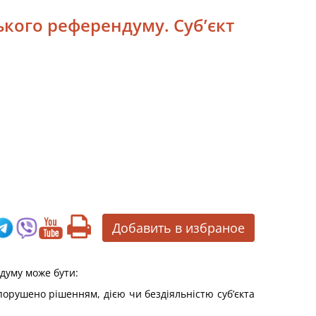
ського референдуму. Суб’єкт
Добавить в избраное
ндуму може бути:
порушено рішенням, дією чи бездіяльністю суб’єкта