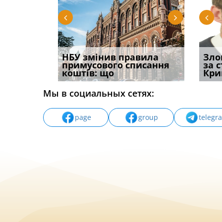
і
НБУ змінив правила
Водії можуть отримати
Якщо с
Зло
способом
примусового списання
компенсацію за
відшк
за 
вих
коштів: що
незаконні дії
наявні
Кри
Мы в социальных сетях:
page
group
telegr