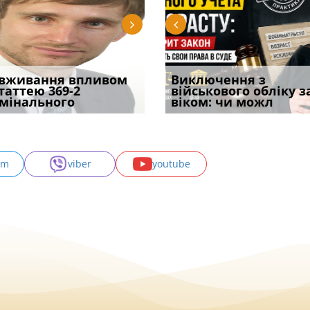
уд встановив для
вживання впливом
Особливості захисту у
Документи, на яких не
Переоформлення
Виключення з
Восьмий ААС фак
одування шкоди
статтею 369-2
кримінальному
проставляється
відстрочки за іншою
військового обліку з
підтвердив, що 
с
мінального
провадженні: я
апостиль: пер
підставою: нов
віком: чи можл
може скас
am
viber
youtube