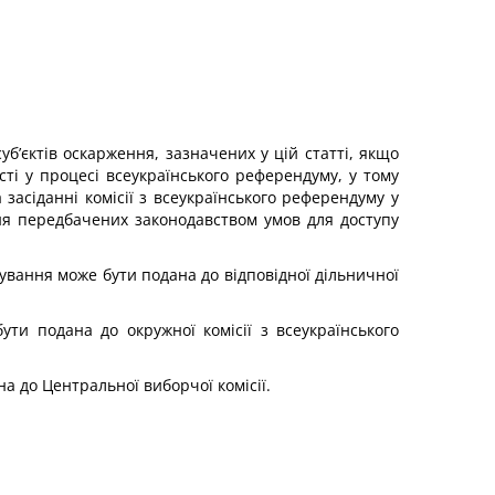
уб’єктів оскарження, зазначених у цій статті, якщо
ті у процесі всеукраїнського референдуму, у тому
 засіданні комісії з всеукраїнського референдуму у
ня передбачених законодавством умов для доступу
сування може бути подана до відповідної дільничної
бути подана до окружної комісії з всеукраїнського
на до Центральної виборчої комісії.