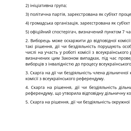
2) ініціативна група;
3) політична партія, зареєстрована як суб’єкт проц
4) громадська організація, зареєстрована як суб’єк
5) офіційний спостерігач, визначений пунктом 7 ча
2. Виборець може оскаржити до відповідної комісії
такі рішення, дії чи бездіяльність порушують ос
числі на участь у роботі комісії з всеукраїнськог
визначених цим Законом випадках, під час прове
виборців з інвалідністю до процесу всеукраїнськог
3. Скарга на дії чи бездіяльність члена дільнично
комісії з всеукраїнського референдуму.
4. Скарга на рішення, дії чи бездіяльність дільн
референдуму, що утворила відповідну дільничну ко
5. Скарга на рішення, дії чи бездіяльність окружної