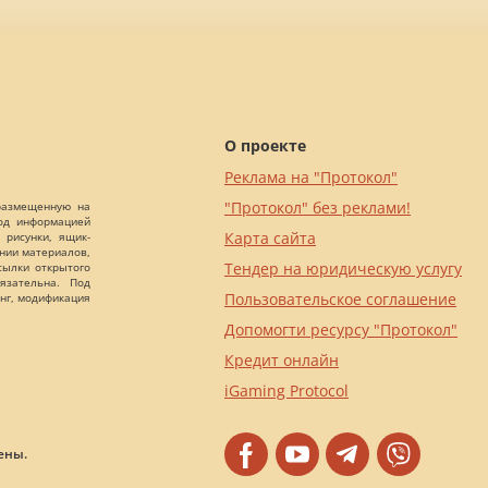
О проекте
Реклама на "Протокол"
"Протокол" без реклами!
 размещенную на
Под информацией
Карта сайта
 рисунки, ящик-
ании материалов,
Тендер на юридическую услугу
сылки открытого
язательна. Под
Пользовательское соглашение
нг, модификация
Допомогти ресурсу "Протокол"
Кредит онлайн
iGaming Protocol
ены.