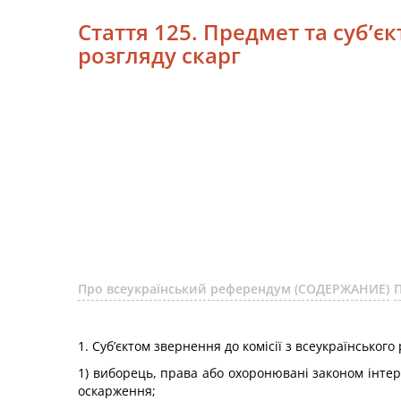
Стаття 125. Предмет та суб’є
розгляду скарг
Про всеукраїнський референдум (СОДЕРЖАНИЕ)
1. Суб’єктом звернення до комісії з всеукраїнсько
1) виборець, права або охоронювані законом інтер
оскарження;