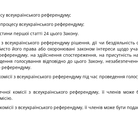
есу всеукраїнського референдуму;
т процесу всеукраїнського референдуму;
стини першої статті 24 цього Закону.
 з всеукраїнського референдуму рішення, дії чи бездіяльність с
обисто його права або охоронювані законом інтереси щодо учас
о референдуму, на здійснення спостереження, на присутність на
дення голосування відповідно до цього Закону, незабезпечен
о референдуму.
ї комісії з всеукраїнського референдуму під час проведення голо
ичної комісії з всеукраїнського референдуму, її членів може 
місію.
 комісії з всеукраїнського референдуму, її членів може бути пода