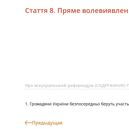
Стаття 8. Пряме волевиявле
Про всеукраїнський референдум (СОДЕРЖАНИЕ)
1. Громадяни України безпосередньо беруть участь
Предыдущая