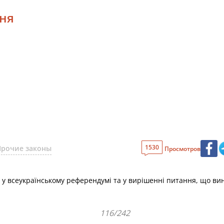
ння
1530
Прочие законы
Просмотров
 у всеукраїнському референдумі та у вирішенні питання, що ви
116/242