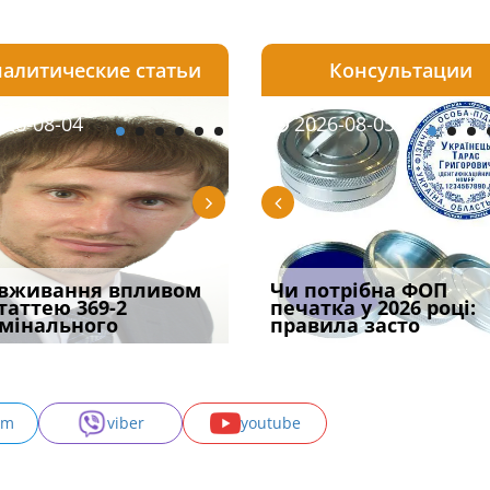
алитические статьи
Консультации
08-05
26-08-04
2026-07-23
2026-08-05
2026-08-04
2026-08-05
2026-07-30
трафував
вживання впливом
Скорочення під час
Чоловік помер, але
Переоформлення
Чи потрібна ФОП
При зарахуванні в
ира військової
статтею 369-2
воєнного стану: як діяти
позика залишилася: як
відстрочки за іншою
печатка у 2026 році:
покарання днів
и за ігн
мінального
робото
фраза «на
підставою: нов
правила засто
тримання пі
am
viber
youtube