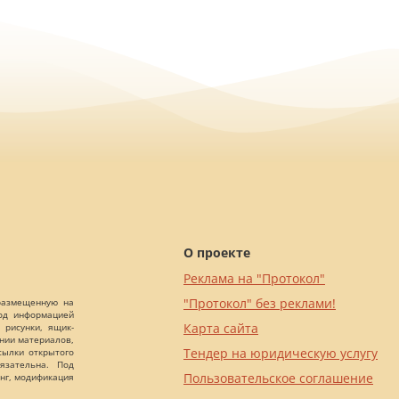
О проекте
Реклама на "Протокол"
"Протокол" без реклами!
 размещенную на
Под информацией
Карта сайта
 рисунки, ящик-
ании материалов,
Тендер на юридическую услугу
сылки открытого
язательна. Под
Пользовательское соглашение
нг, модификация