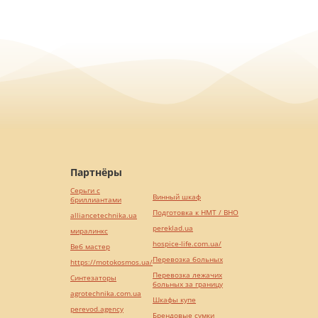
Партнёры
Серьги с
Винный шкаф
бриллиантами
Подготовка к НМТ / ВНО
alliancetechnika.ua
pereklad.ua
миралинкс
hospice-life.com.ua/
Веб мастер
Перевозка больных
https://motokosmos.ua/
Перевозка лежачих
Синтезаторы
больных за границу
agrotechnika.com.ua
Шкафы купе
perevod.agency
Брендовые сумки