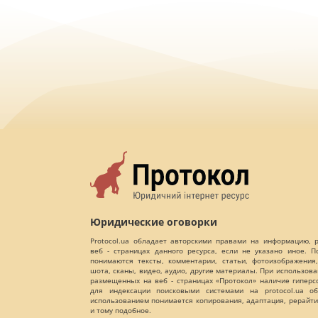
Юридические оговорки
Protocol.ua обладает авторскими правами на информацию,
веб - страницах данного ресурса, если не указано иное. 
понимаются тексты, комментарии, статьи, фотоизображения,
шота, сканы, видео, аудио, другие материалы. При использов
размещенных на веб - страницах «Протокол» наличие гиперс
для индексации поисковыми системами на protocol.ua об
использованием понимается копирования, адаптация, рерайти
и тому подобное.