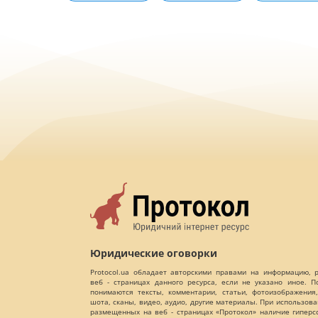
Юридические оговорки
Protocol.ua обладает авторскими правами на информацию,
веб - страницах данного ресурса, если не указано иное. 
понимаются тексты, комментарии, статьи, фотоизображения,
шота, сканы, видео, аудио, другие материалы. При использов
размещенных на веб - страницах «Протокол» наличие гиперс