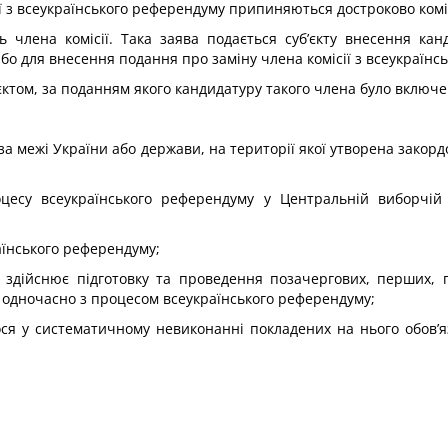
 з всеукраїнського референдуму припиняються достроково комісією
члена комісії. Така заява подається суб’єкту внесення канд
 або для внесення подання про заміну члена комісії з всеукраїнс
єктом, за поданням якого кандидатуру такого члена було включен
 за межі України або держави, на території якої утворена зако
оцесу всеукраїнського референдуму у Центральній виборчій 
раїнського референдуму;
о здійснює підготовку та проведення позачергових, перших,
одночасно з процесом всеукраїнського референдуму;
ося у систематичному невиконанні покладених на нього обов’я