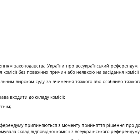
нням законодавства України про всеукраїнський референдум, 
я комісії без поважних причин або неявкою на засідання комісії
альним вироком суду за вчинення тяжкого або особливо тяжког
ва входити до складу комісії;
тнім;
 референдуму припиняються з моменту прийняття рішення про д
мувала склад відповідної комісії з всеукраїнського референдуму