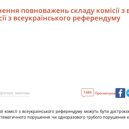
нення повноважень складу комісії з 
ії з всеукраїнського референдуму
1484
Прочие законы
Просмотров
ї комісії з всеукраїнського референдуму можуть бути достроко
систематичного порушення чи одноразового грубого порушення ко