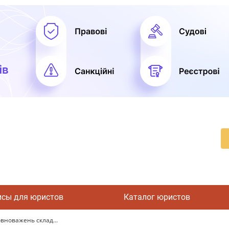
исы для юристов
Каталог юристов
вноважень склад...