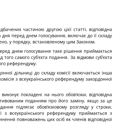
дбачених частиною другою цієї статті, відповідна
 дня перед днем голосування, включає до її складу
нено, у порядку, встановленому цим Законом.
 перед днем голосування таке рішення приймається
 того самого суб’єкта подання. За відмови суб’єкта
кого референдуму.
онної дільниці до складу комісії включається інша
комісія з всеукраїнського референдуму закордонної
 виконує покладені на нього обов’язки, відповідна
мотивованим поданням про його заміну, якщо за це
дання підлягає обов’язковому розгляду у строки,
ії з всеукраїнського референдуму приймається з
инення повноважень цих осіб як членів відповідної