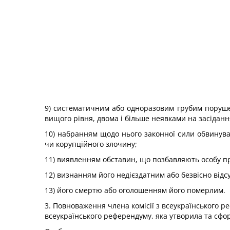
9) систематичним або одноразовим грубим поруше
вищого рівня, двома і більше неявками на засіданн
10) набранням щодо нього законної сили обвинув
чи корупційного злочину;
11) виявленням обставин, що позбавляють особу пра
12) визнанням його недієздатним або безвісно відсу
13) його смертю або оголошенням його померлим.
3. Повноваження члена комісії з всеукраїнського
всеукраїнського референдуму, яка утворила та сфор