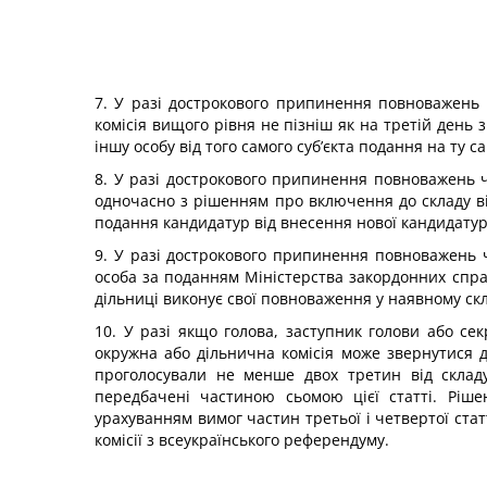
7. У разі дострокового припинення повноважень ч
комісія вищого рівня не пізніш як на третій день
іншу особу від того самого суб’єкта подання на ту
8. У разі дострокового припинення повноважень ч
одночасно з рішенням про включення до складу відп
подання кандидатур від внесення нової кандидатури
9. У разі дострокового припинення повноважень чл
особа за поданням Міністерства закордонних справ
дільниці виконує свої повноваження у наявному скл
10. У разі якщо голова, заступник голови або сек
окружна або дільнична комісія може звернутися д
проголосували не менше двох третин від складу 
передбачені частиною сьомою цієї статті. Ріше
урахуванням вимог частин третьої і четвертої ста
комісії з всеукраїнського референдуму.