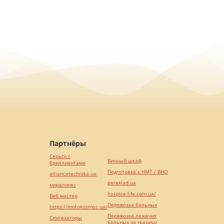
Партнёры
Серьги с
Винный шкаф
бриллиантами
Подготовка к НМТ / ВНО
alliancetechnika.ua
pereklad.ua
миралинкс
hospice-life.com.ua/
Веб мастер
Перевозка больных
https://motokosmos.ua/
Перевозка лежачих
Синтезаторы
больных за границу