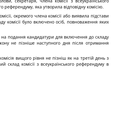
ови, секретаря, члена комісії з всеукраїнського
 референдуму, яка утворила відповідну комісію.
місії, окремого члена комісії або виявила підстави
ду комісії було включено осіб, повноваження яких
о на подання кандидатури для включення до складу
акону не пізніше наступного дня після отримання
комісія вищого рівня не пізніш як на третій день з
й склад комісії з всеукраїнського референдуму в