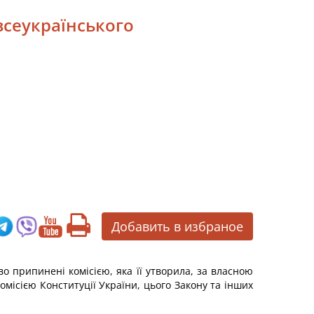
всеукраїнського
Добавить в избраное
во припинені комісією, яка її утворила, за власною
місією Конституції України, цього Закону та інших