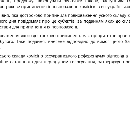
ень, продовжує виконувати обов’язки голови, заступника гол
трокове припинення її повноважень комісією з всеукраїнського
івня, яка достроково припинила повноваження усього складу ко
го дня повідомляє про це суб’єктів, за поданням яких до скла
стави для припинення їх повноважень.
овноваження якого достроково припинено, має пріоритетне прав
вибулого. Таке подання, внесене відповідно до вимог цього З
.
ого складу комісії з всеукраїнського референдуму відповідна 
ніше останнього дня перед днем голосування, затверджує нови