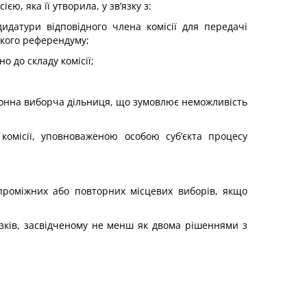
, яка її утворила, у зв’язку з:
идатури відповідного члена комісії для передачі
ького референдуму;
о до складу комісії;
рдонна виборча дільниця, що зумовлює неможливість
комісії, уповноваженою особою суб’єкта процесу
 проміжних або повторних місцевих виборів, якщо
зків, засвідченому не менш як двома рішеннями з