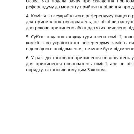
Особа, яка подала заяву про складення повноваж
референдуму до моменту прийняття рішення про дос
4. Комісія з всеукраїнського референдуму вищого р
для припинення повноважень, не пізніше наступно
достроково припинено або щодо яких виявлено під
5. Суб’єкт подання кандидатури члена комісії, п
комісії з всеукраїнського референдуму замість 
відповідного повідомлення, не може бути відхилене
6. У разі дострокового припинення повноважень усь
дня припинення повноважень комісії, але не піз
порядку, встановленому цим Законом.