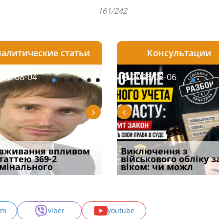
161/242
алитические статьи
Консультации
08-06
26-08-04
2026-08-05
2026-08-06
2026-08-04
2026-08-06
2026-07-30
уд встановив для
вживання впливом
Особливості захисту у
Документи, на яких не
Переоформлення
Виключення з
Восьмий ААС фак
одування шкоди
статтею 369-2
кримінальному
проставляється
відстрочки за іншою
військового обліку з
підтвердив, що 
с
мінального
провадженні: я
апостиль: пер
підставою: нов
віком: чи можл
може скас
am
viber
youtube