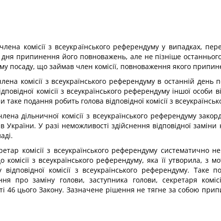
лена комісії з всеукраїнського референдуму у випадках, пере
 з дня припинення його повноважень, але не пізніше останнього
 саму посаду, що займав член комісії, повноваження якого припи
лена комісії з всеукраїнського референдуму в останній день
овідної комісії з всеукраїнського референдуму іншої особи від
 таке подання робить голова відповідної комісії з всеукраїнсь
ена дільничної комісії з всеукраїнського референдуму закорд
 України. У разі неможливості здійснення відповідної заміни 
аді.
ретар комісії з всеукраїнського референдуму систематично не
о комісії з всеукраїнського референдуму, яка її утворила, з 
відповідної комісії з всеукраїнського референдуму. Таке по
ння про заміну голови, заступника голови, секретаря коміс
тті 46 цього Закону. Зазначене рішення не тягне за собою прип