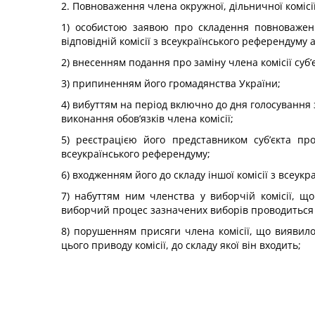
2. Повноваження члена окружної, дільничної комісії
1) особистою заявою про складення повноважень 
відповідній комісії з всеукраїнського референдуму
2) внесенням подання про заміну члена комісії суб’
3) припиненням його громадянства України;
4) вибуттям на період включно до дня голосування
виконання обов’язків члена комісії;
5) реєстрацією його представником суб’єкта пр
всеукраїнського референдуму;
6) входженням його до складу іншої комісії з всеук
7) набуттям ним членства у виборчій комісії, щ
виборчий процес зазначених виборів проводиться 
8) порушенням присяги члена комісії, що виявил
цього приводу комісії, до складу якої він входить;