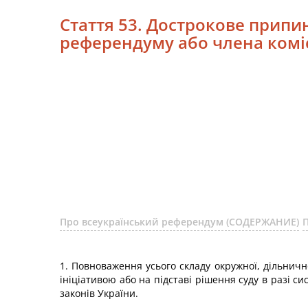
Стаття 53. Дострокове припи
референдуму або члена коміс
Про всеукраїнський референдум (СОДЕРЖАНИЕ)
1. Повноваження усього складу окружної, дільнично
ініціативою або на підставі рішення суду в разі 
законів України.