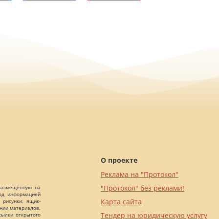
О проекте
Реклама на "Протокол"
"Протокол" без реклами!
 размещенную на
Под информацией
Карта сайта
 рисунки, ящик-
ании материалов,
Тендер на юридическую услугу
сылки открытого