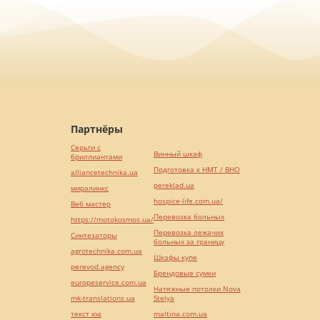
Партнёры
Серьги с
Винный шкаф
бриллиантами
Подготовка к НМТ / ВНО
alliancetechnika.ua
pereklad.ua
миралинкс
hospice-life.com.ua/
Веб мастер
Перевозка больных
https://motokosmos.ua/
Перевозка лежачих
Синтезаторы
больных за границу
agrotechnika.com.ua
Шкафы купе
perevod.agency
Брендовые сумки
europeservice.com.ua
Натяжные потолки Nova
mk-translations.ua
Stelya
текст юа
maltina.com.ua