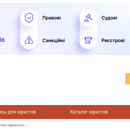
исы для юристов
Каталог юристов
ою підписних ...