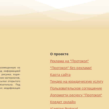
О проекте
Реклама на "Протокол"
"Протокол" без реклами!
 размещенную на
Под информацией
Карта сайта
 рисунки, ящик-
ании материалов,
Тендер на юридическую услугу
сылки открытого
язательна. Под
Пользовательское соглашение
нг, модификация
Допомогти ресурсу "Протокол"
Кредит онлайн
iGaming Protocol