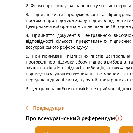
2. Форма протоколу, зазначеного у частині першій
3. Підписні листи, пронумеровані та зброшурован
протокол про підсумки збору підписів під ініціа
Центральної виборчої комісії не пізніше 18 години
4. Прийняття документів Центральною виборчою
відповідності кількості представлених підписних
всеукраїнського референдуму.
5. При прийманні підписних листів Центральна ви
протоколі про підсумки збору підписів виборців, т
заявлена кількість підписів виборців, а також да
підписується уповноваженим на це членом Центра
передала підписні листи, а другий примірник акта з
6. Центральна виборча комісія не приймає підписні 
Предыдущая
Про всеукраїнський референдум