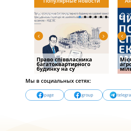
Популярные новости
Ан
2026-08-07
2026-08-03
2026-
20
р, але
Право співвласника
ФУНДАМЕНТАЛЬНА
Якщо с
Міс
илася: як
багатоквартирного
ПРОБЛЕМА «СУДОВОЇ
відшк
агр
будинку на су
ПРАКТИКИ», АБО ПР
наявні
міл
Мы в социальных сетях:
page
group
telegr