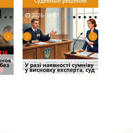
Судебные решения
2026-08-06
2026-08-04
2026-07-03
2026-08-07
2026-08-05
2026-08-04
2026-06-08
2026-08-0
инок
тично
НБУ змінив правила
Переоформлення
Нові критерії для
Суд оштрафував
Зловживання вп
Вимога креди
Якщо особа
 без
ЦВЛК
примусового списання
відстрочки за іншою
бронювання на
У разі наявності сумніву
командира військов
за статтею 369-2
спадкоємця п
права влас
коштів: що
підставою: нов
підприємствах, що
у висновку експерта, суд
частини за ігн
Кримінального
погашення бо
вказане ма