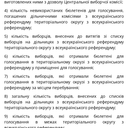
виготовлених ними з дозволу Центральної виборчої комісії;
4) кількість невикористаних бюлетенів для голосування,
погашених дільничними комісіями з всеукраїнського
референдуму територіального округу з всеукраїнського
референдуму;
5) кількість виборців, внесених до витягів зі списку
виборців на дільницях з всеукраїнського референдуму
територіального округу з всеукраїнського референдуму;
6) кількість виборців, які отримали бюлетені для
голосування в територіальному окрузі з всеукраїнського
референдуму у приміщенні для голосування;
7) кількість виборців, які отримали бюлетені для
голосування в територіальному окрузі з всеукраїнського
референдуму за місцем перебування;
8) загальну кількість виборців, внесених до списків
виборців на дільницях з всеукраїнського референдуму
територіального округу з всеукраїнського референдуму;
9) кількість виборців, які отримали бюлетені для
голосування в межах територіального округу з
всеукраїнського референдуму;