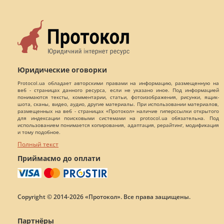
Юридические оговорки
Protocol.ua обладает авторскими правами на информацию, размещенную на
веб - страницах данного ресурса, если не указано иное. Под информацией
понимаются тексты, комментарии, статьи, фотоизображения, рисунки, ящик-
шота, сканы, видео, аудио, другие материалы. При использовании материалов,
размещенных на веб - страницах «Протокол» наличие гиперссылки открытого
для индексации поисковыми системами на protocol.ua обязательна. Под
использованием понимается копирования, адаптация, рерайтинг, модификация
и тому подобное.
Полный текст
Приймаємо до оплати
Copyright © 2014-2026 «Протокол». Все права защищены.
Партнёры