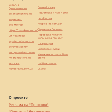
Серьги с
Винный шкаф
бриллиантами
Подготовка к НМТ / ВНО
alliancetechnika.ua
pereklad.ua
миралинкс
hospice-life.com.ua/
Веб мастер
Перевозка больных
https://motokosmos.ua/
Перевозка лежачих
Синтезаторы
больных за границу
agrotechnika.com.ua
Шкафы купе
perevod.agency
Брендовые сумки
europeservice.com.ua
Натяжные потолки Nova
mk-translations.ua
Stelya
текст юа
maltina.com.ua
kievperevod.com.ua
Cылки
О проекте
Реклама на "Протокол"
"Протокол" без реклами!