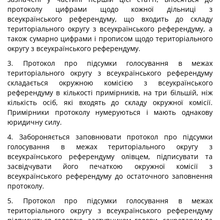
протоколу цифрами щодо кожної дільниці з
всеукраїнського референдуму, що входить до складу
територіального округу з всеукраїнського референдуму, а
також сумарно цифрами і прописом щодо територіального
округу з всеукраїнського референдуму.
3. Протокол про підсумки голосування в межах
територіального округу з всеукраїнського референдуму
складається окружною комісією з всеукраїнського
референдуму в кількості примірників, на три більшій, ніж
кількість осіб, які входять до складу окружної комісії.
Примірники протоколу нумеруються і мають однакову
юридичну силу.
4. Забороняється заповнювати протокол про підсумки
голосування в межах територіального округу з
всеукраїнського референдуму олівцем, підписувати та
засвідчувати його печаткою окружної комісії з
всеукраїнського референдуму до остаточного заповнення
протоколу.
5. Протокол про підсумки голосування в межах
територіального округу з всеукраїнського референдуму