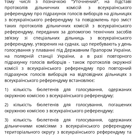
тому числі з позначкою "Уточнений", на підставі
протоколів дільничних комісій з всеукраїнського
референдуму про підрахунок голосів виборців на дільницях
з всеукраїнського референдуму та повідомлень про зміст
таких протоколів дільничних комісій з всеукраїнського
референдуму, переданих за допомогою технічних засобів
зв’язку зі спеціальних дільниць з всеукраїнського
референдуму, утворених на суднах, що перебувають у день
голосування у плаванні під Державним Прапором України,
на полярній станції України, а в разі повторного
підрахунку голосів виборців - також протоколів окружної
комісії з всеукраїнського референдуму про повторний
підрахунок голосів виборців на відповідних дільницях з
всеукраїнського референдуму встановлює:
1) кількість бюлетенів для голосування, одержаних
окружною комісією з всеукраїнського референдуму;
2) кількість бюлетенів для голосування, погашених
окружною комісією з всеукраїнського референдуму;
3) кількість бюлетенів для голосування, одержаних
дільничними комісіями з всеукраїнського референдуму
територіального округу з всеукраїнського референдуму та