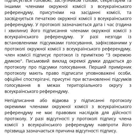
підписується головою, заступником голови, секретарем та
іншими членами окружної комісії з всеукраїнського
референдуму, присутніми на засіданні комісії, та
засвідчується печаткою окружної комісії з всеукраїнського
референдуму. У протоколі зазначаються дата і час (година
і хвилини) його підписання членами окружної комісії з
всеукраїнського референдуму. У разі незгоди із
встановленими підсумками голосування, зафіксованими у
протоколі окружної комісії з всеукраїнського референдуму,
член комісії підписує протокол із приміткою "З окремою
думкою". Письмовий виклад окремої думки додається до
протоколу про підсумки голосування. Перший примірник
протоколу мають право підписати уповноважені особи,
офіційні спостерігачі, присутні при встановленні підсумків
голосування в межах територіального округу з
всеукраїнського референдуму.
Непідписання або відмова у підписанні протоколу
окремими членами окружної комісії з всеукраїнського
референдуму не має правових наслідків для дійсності
протоколу. У разі відсутності у протоколі підпису члена
комісії з всеукраїнського референдуму навпроти його
прізвища зазначається причина відсутності підпису.