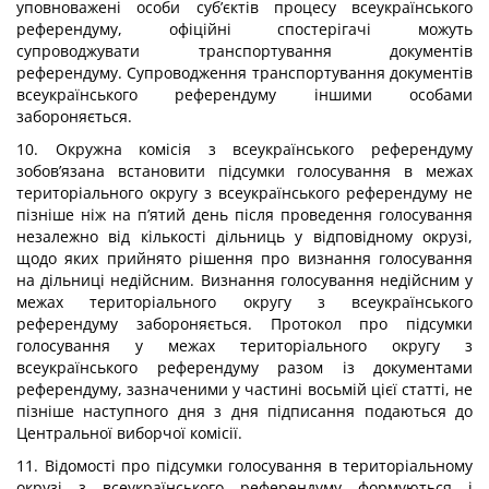
уповноважені особи суб’єктів процесу всеукраїнського
референдуму, офіційні спостерігачі можуть
супроводжувати транспортування документів
референдуму. Супроводження транспортування документів
всеукраїнського референдуму іншими особами
забороняється.
10. Окружна комісія з всеукраїнського референдуму
зобов’язана встановити підсумки голосування в межах
територіального округу з всеукраїнського референдуму не
пізніше ніж на п’ятий день після проведення голосування
незалежно від кількості дільниць у відповідному окрузі,
щодо яких прийнято рішення про визнання голосування
на дільниці недійсним. Визнання голосування недійсним у
межах територіального округу з всеукраїнського
референдуму забороняється. Протокол про підсумки
голосування у межах територіального округу з
всеукраїнського референдуму разом із документами
референдуму, зазначеними у частині восьмій цієї статті, не
пізніше наступного дня з дня підписання подаються до
Центральної виборчої комісії.
11. Відомості про підсумки голосування в територіальному
окрузі з всеукраїнського референдуму формуються і