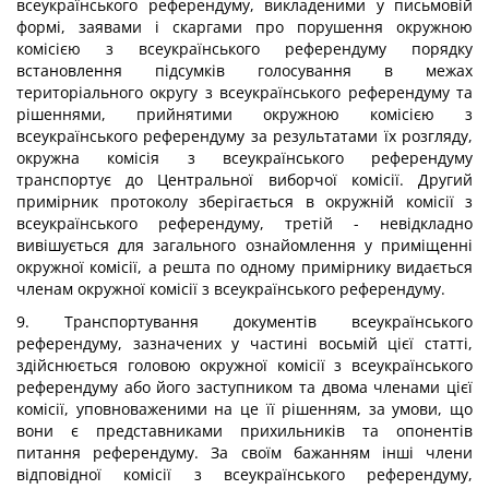
всеукраїнського референдуму, викладеними у письмовій
формі, заявами і скаргами про порушення окружною
комісією з всеукраїнського референдуму порядку
встановлення підсумків голосування в межах
територіального округу з всеукраїнського референдуму та
рішеннями, прийнятими окружною комісією з
всеукраїнського референдуму за результатами їх розгляду,
окружна комісія з всеукраїнського референдуму
транспортує до Центральної виборчої комісії. Другий
примірник протоколу зберігається в окружній комісії з
всеукраїнського референдуму, третій - невідкладно
вивішується для загального ознайомлення у приміщенні
окружної комісії, а решта по одному примірнику видається
членам окружної комісії з всеукраїнського референдуму.
9. Транспортування документів всеукраїнського
референдуму, зазначених у частині восьмій цієї статті,
здійснюється головою окружної комісії з всеукраїнського
референдуму або його заступником та двома членами цієї
комісії, уповноваженими на це її рішенням, за умови, що
вони є представниками прихильників та опонентів
питання референдуму. За своїм бажанням інші члени
відповідної комісії з всеукраїнського референдуму,