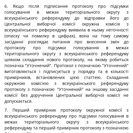
6. Якщо після підписання протоколу про підсумки
голосування в межах територіального округу з
всеукраїнського референдуму до відправки його до
Центральної виборчої комісії окружна комісія з
всеукраїнського референдуму виявила в ньому неточності
(описку чи помилку в цифрах), вона на тому самому
засіданні розглядає питання про внесення змін до
протоколу про підсумки голосування в межах
територіального округу з всеукраїнського референдуму
шляхом складання нового протоколу, на якому робиться
позначка "Уточнений". Протокол з позначкою "Уточнений"
виготовляється і підписується у порядку та в кількості
примірників, встановлених цією статтею. Складання
окружною комісією з всеукраїнського референдуму
протоколу з позначкою "Уточнений" на іншому засіданні
комісії без доручення Центральної виборчої комісії не
допускається.
7. Перший примірник протоколу окружної комісії з
всеукраїнського референдуму про підсумки голосування в
межах територіального округу з всеукраїнського
референдуму та перший примірник протоколу з позначкою