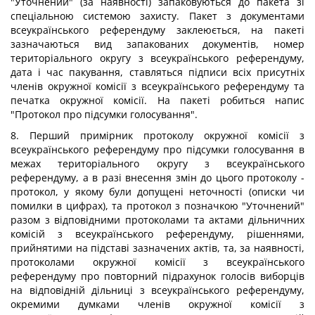
"Уточнений" (за наявності) запаковуються до пакета зі
спеціальною системою захисту. Пакет з документами
всеукраїнського референдуму заклеюється, на пакеті
зазначаються вид запакованих документів, номер
територіального округу з всеукраїнського референдуму,
дата і час пакування, ставляться підписи всіх присутніх
членів окружної комісії з всеукраїнського референдуму та
печатка окружної комісії. На пакеті робиться напис
"Протокол про підсумки голосування".
8. Перший примірник протоколу окружної комісії з
всеукраїнського референдуму про підсумки голосування в
межах територіального округу з всеукраїнського
референдуму, а в разі внесення змін до цього протоколу -
протокол, у якому були допущені неточності (описки чи
помилки в цифрах), та протокол з позначкою "Уточнений"
разом з відповідними протоколами та актами дільничних
комісій з всеукраїнського референдуму, рішеннями,
прийнятими на підставі зазначених актів, та, за наявності,
протоколами окружної комісії з всеукраїнського
референдуму про повторний підрахунок голосів виборців
на відповідній дільниці з всеукраїнського референдуму,
окремими думками членів окружної комісії з