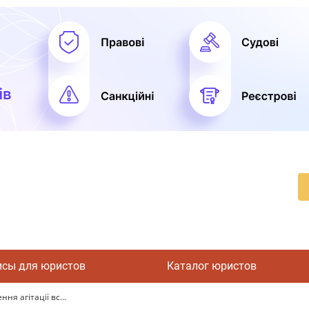
исы для юристов
Каталог юристов
я агітації вс...