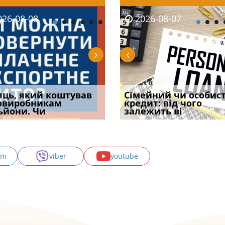
08-06
26-08-08
2026-08-05
2026-08-06
2026-08-07
2026-08-07
2026-07-30
уд встановив для
яць, який коштував
Чи потрібна ФОП
Документи, на яких не
Огляд практики ВС від
Сімейний чи особис
Восьмий ААС фак
одування шкоди
овиробникам
печатка у 2026 році:
проставляється
Ростислава Кравця, що
кредит: від чого
підтвердив, що 
с
ьйони. Чи
правила засто
апостиль: пер
опублі
залежить ві
може скас
am
viber
youtube