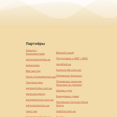
Партнёры
Серьги с
Винный шкаф
бриллиантами
Подготовка к НМТ / ВНО
alliancetechnika.ua
pereklad.ua
миралинкс
hospice-life.com.ua/
Веб мастер
Перевозка больных
https://motokosmos.ua/
Перевозка лежачих
Синтезаторы
больных за границу
agrotechnika.com.ua
Шкафы купе
perevod.agency
Брендовые сумки
europeservice.com.ua
Натяжные потолки Nova
mk-translations.ua
Stelya
текст юа
maltina.com.ua
kievperevod.com.ua
Cылки