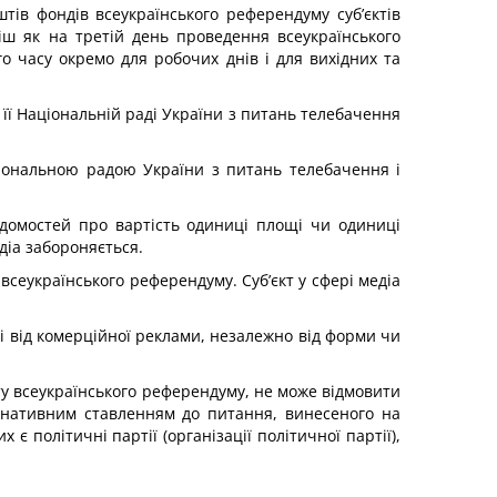
штів фондів всеукраїнського референдуму суб’єктів
іш як на третій день проведення всеукраїнського
о часу окремо для робочих днів і для вихідних та
и її Національній раді України з питань телебачення
ціональною радою України з питань телебачення і
ідомостей про вартість одиниці площі чи одиниці
діа забороняється.
всеукраїнського референдуму. Суб’єкт у сфері медіа
лі від комерційної реклами, незалежно від форми чи
кту всеукраїнського референдуму, не може відмовити
ернативним ставленням до питання, винесеного на
 політичні партії (організації політичної партії),