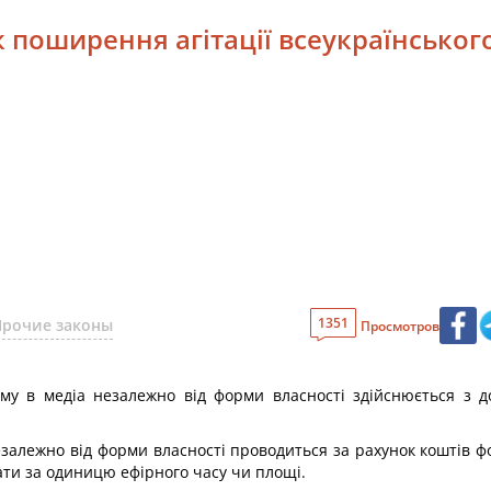
к поширення агітації всеукраїнськог
1351
Прочие законы
Просмотров
думу в медіа незалежно від форми власності здійснюється з 
незалежно від форми власності проводиться за рахунок коштів ф
ати за одиницю ефірного часу чи площі.