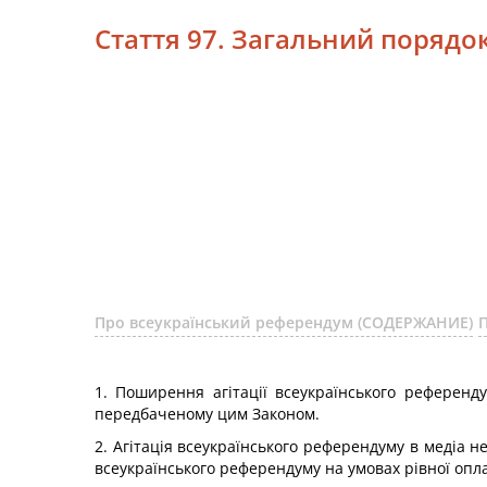
Стаття 97. Загальний порядо
Про всеукраїнський референдум (СОДЕРЖАНИЕ)
1. Поширення агітації всеукраїнського референ
передбаченому цим Законом.
2. Агітація всеукраїнського референдуму в медіа 
всеукраїнського референдуму на умовах рівної опл