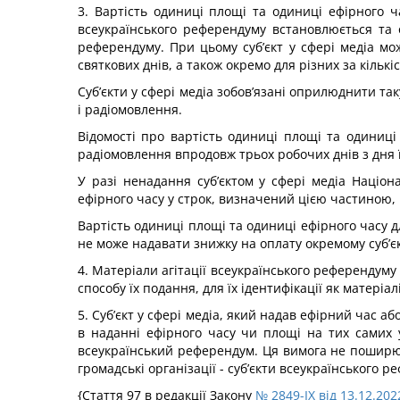
3. Вартість одиниці площі та одиниці ефірного ча
всеукраїнського референдуму встановлюється та 
референдуму. При цьому суб’єкт у сфері медіа мо
святкових днів, а також окремо для різних за кількі
Суб’єкти у сфері медіа зобов’язані оприлюднити так
і радіомовлення.
Відомості про вартість одиниці площі та одиниц
радіомовлення впродовж трьох робочих днів з дня ї
У разі ненадання суб’єктом у сфері медіа Націо
ефірного часу у строк, визначений цією частиною, р
Вартість одиниці площі та одиниці ефірного часу д
не може надавати знижку на оплату окремому суб’є
4. Матеріали агітації всеукраїнського референдуму
способу їх подання, для їх ідентифікації як матеріалі
5. Суб’єкт у сфері медіа, який надав ефірний час 
в наданні ефірного часу чи площі на тих самих 
всеукраїнський референдум. Ця вимога не поширюєть
громадські організації - суб’єкти всеукраїнського р
{Стаття 97 в редакції Закону
№ 2849-IX від 13.12.202