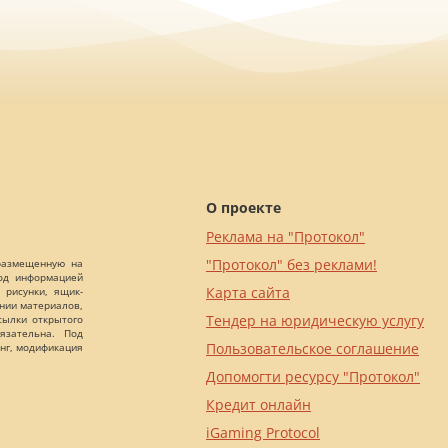
О проекте
Реклама на "Протокол"
"Протокол" без реклами!
 размещенную на
Под информацией
Карта сайта
 рисунки, ящик-
ании материалов,
Тендер на юридическую услугу
сылки открытого
язательна. Под
Пользовательское соглашение
нг, модификация
Допомогти ресурсу "Протокол"
Кредит онлайн
iGaming Protocol