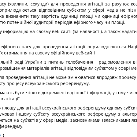
су (хвилини, секунди) для проведення агітації за рахунок ко
оприлюднюється відповідним суб’єктом у сфері медіа не пізн
же визначити таку вартість одиниці площі чи одиниці ефірног
стю потенційної аудиторії періодів ефірного часу чи площі.
у інформацію на своєму веб-сайті (за наявності), а також надат
і ефірного часу для проведення агітації оприлюднюються На
х отримання на своєму офіційному веб-сайті.
нальній раді України з питань телебачення і радіомовлення в
озміщення матеріалів агітації відповідним суб’єктом у сфері ме
ля проведення агітації не може змінюватися впродовж процесу 
кту процесу всеукраїнського референдуму.
 мають бути чітко відокремлені від іншої інформації, у тому чис
в агітації.
або площу для агітації всеукраїнського референдуму одному суб’є
умовах іншому суб’єкту всеукраїнського референдуму з альт
ся на суб’єктів у сфері медіа, засновниками (власниками) яких є
еферендуму.
2
}