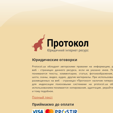
Юридические оговорки
Protocol.ua обладает авторскими правами на информацию,
веб - страницах данного ресурса, если не указано иное. 
понимаются тексты, комментарии, статьи, фотоизображения,
шота, сканы, видео, аудио, другие материалы. При использов
размещенных на веб - страницах «Протокол» наличие гиперс
для индексации поисковыми системами на protocol.ua об
использованием понимается копирования, адаптация, рерайти
и тому подобное.
Полный текст
Приймаємо до оплати