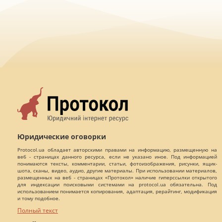
Юридические оговорки
Protocol.ua обладает авторскими правами на информацию, размещенную на
веб - страницах данного ресурса, если не указано иное. Под информацией
понимаются тексты, комментарии, статьи, фотоизображения, рисунки, ящик-
шота, сканы, видео, аудио, другие материалы. При использовании материалов,
размещенных на веб - страницах «Протокол» наличие гиперссылки открытого
для индексации поисковыми системами на protocol.ua обязательна. Под
использованием понимается копирования, адаптация, рерайтинг, модификация
и тому подобное.
Полный текст