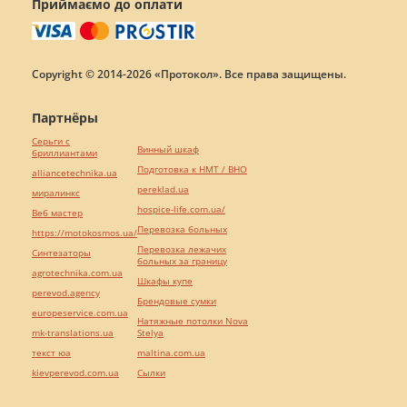
Приймаємо до оплати
Copyright © 2014-2026 «Протокол». Все права защищены.
Партнёры
Серьги с
Винный шкаф
бриллиантами
Подготовка к НМТ / ВНО
alliancetechnika.ua
pereklad.ua
миралинкс
hospice-life.com.ua/
Веб мастер
Перевозка больных
https://motokosmos.ua/
Перевозка лежачих
Синтезаторы
больных за границу
agrotechnika.com.ua
Шкафы купе
perevod.agency
Брендовые сумки
europeservice.com.ua
Натяжные потолки Nova
mk-translations.ua
Stelya
текст юа
maltina.com.ua
kievperevod.com.ua
Cылки