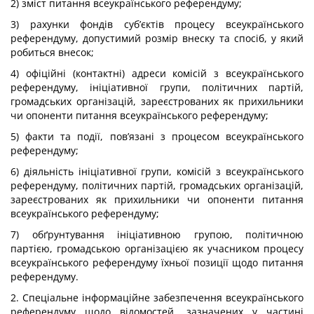
2) зміст питання всеукраїнського референдуму;
3) рахунки фондів суб’єктів процесу всеукраїнського
референдуму, допустимий розмір внеску та спосіб, у який
робиться внесок;
4) офіційні (контактні) адреси комісій з всеукраїнського
референдуму, ініціативної групи, політичних партій,
громадських організацій, зареєстрованих як прихильники
чи опоненти питання всеукраїнського референдуму;
5) факти та події, пов’язані з процесом всеукраїнського
референдуму;
6) діяльність ініціативної групи, комісій з всеукраїнського
референдуму, політичних партій, громадських організацій,
зареєстрованих як прихильники чи опоненти питання
всеукраїнського референдуму;
7) обґрунтування ініціативною групою, політичною
партією, громадською організацією як учасником процесу
всеукраїнського референдуму їхньої позиції щодо питання
референдуму.
2. Спеціальне інформаційне забезпечення всеукраїнського
референдуму щодо відомостей, зазначених у частині