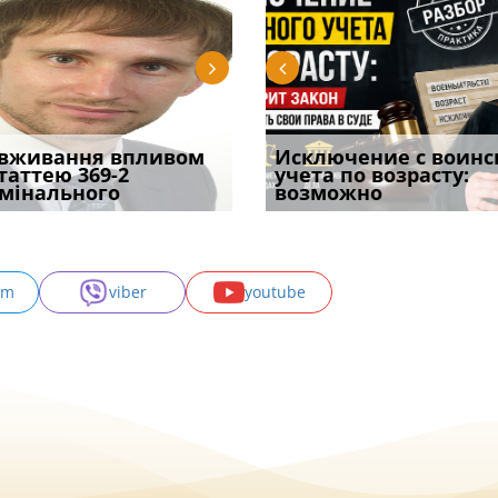
трафував
вживання впливом
Обшук у житлі або офісі:
Чоловік помер, але
Переоформлення
Исключение с воинс
При зарахуванні в
ира військової
статтею 369-2
як діяти з перших
позика залишилася: як
відстрочки за іншою
учета по возрасту:
покарання днів
и за ігн
мінального
хвилин
фраза «на
підставою: нов
возможно
тримання пі
am
viber
youtube