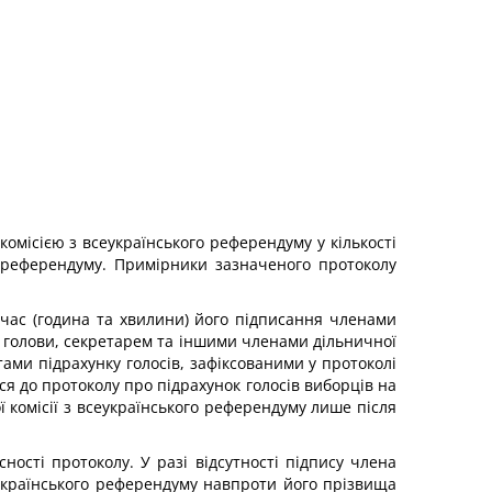
комісією з всеукраїнського референдуму у кількості
ого референдуму. Примірники зазначеного протоколу
і час (година та хвилини) його підписання членами
м голови, секретарем та іншими членами дільничної
татами підрахунку голосів, зафіксованими у протоколі
ся до протоколу про підрахунок голосів виборців на
 комісії з всеукраїнського референдуму лише після
ності протоколу. У разі відсутності підпису члена
сеукраїнського референдуму навпроти його прізвища