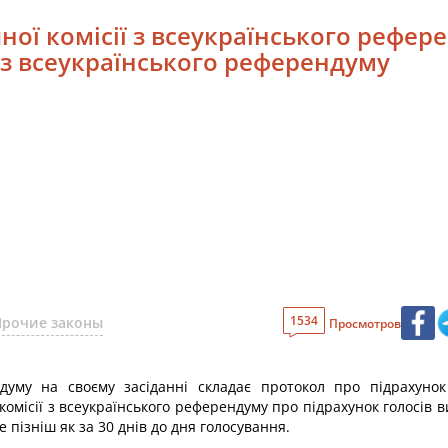
ної комісії з всеукраїнського рефер
і з всеукраїнського референдуму
1534
Прочие законы
Просмотров
ндуму на своєму засіданні складає протокол про підрахунок 
омісії з всеукраїнського референдуму про підрахунок голосів в
пізніш як за 30 днів до дня голосування.