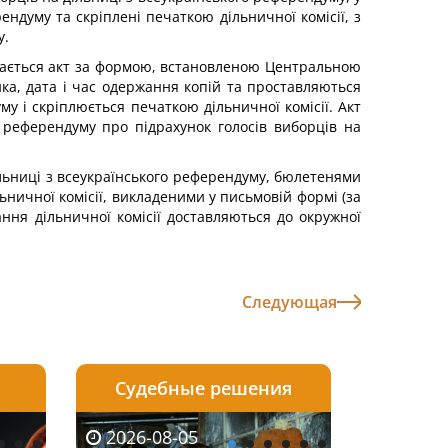
ендуму та скріплені печаткою дільничної комісії, з
у.
ладається акт за формою, встановленою Центральною
ика, дата і час одержання копій та проставляються
му і скріплюється печаткою дільничної комісії. Акт
 референдуму про підрахунок голосів виборців на
дільниці з всеукраїнського референдуму, бюлетенями
ничної комісії, викладеними у письмовій формі (за
ання дільничної комісії доставляються до окружної
Следующая
Судебные решения
2026-08-04
2026-08-03
2026-08-05
2026-08-05
2026-08-04
2026-08-03
2026-08-05
2026-08-0