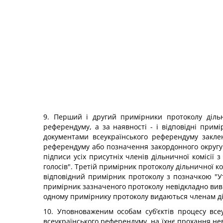
9. Перший і другий примірники протоколу дільни
референдуму, а за наявності - і відповідні при
документами всеукраїнського референдуму заклею
референдуму або позначення закордонного округу з
підписи усіх присутніх членів дільничної комісії 
голосів". Третій примірник протоколу дільничної к
відповідний примірник протоколу з позначкою "Ут
примірник зазначеного протоколу невідкладно виві
одному примірнику протоколу видаються членам діл
10. Уповноваженим особам суб’єктів процесу все
всеукраїнського референдуму, на їхнє прохання нев