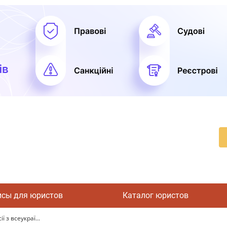
исы для юристов
Каталог юристов
 з всеукраї...