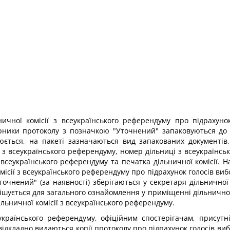
чної комісії з всеукраїнського референдуму про підрахунок
мірники протоколу з позначкою "Уточнений" запаковуються до 
ється, на пакеті зазначаються вид запакованих документів,
 всеукраїнського референдуму, номер дільниці з всеукраїнськ
з всеукраїнського референдуму та печатка дільничної комісії.
омісії з всеукраїнського референдуму про підрахунок голосів виб
очнений" (за наявності) зберігаються у секретаря дільничної 
шується для загального ознайомлення у приміщенні дільничної 
ьничної комісії з всеукраїнського референдуму.
українського референдуму, офіційним спостерігачам, присутні
ідкладно видаються копії протоколу про підрахунок голосів виб