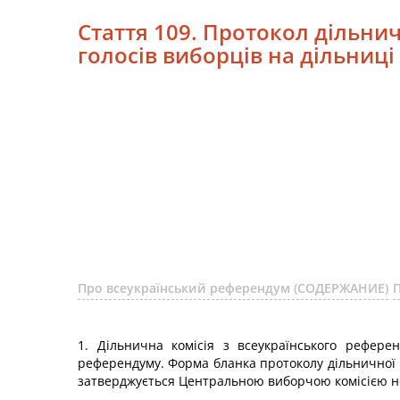
Стаття 109. Протокол дільнич
голосів виборців на дільниц
Про всеукраїнський референдум (СОДЕРЖАНИЕ)
1. Дільнична комісія з всеукраїнського рефере
референдуму. Форма бланка протоколу дільничної к
затверджується Центральною виборчою комісією не 