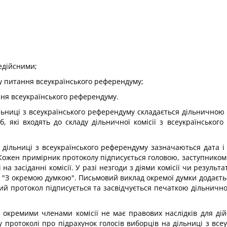
недійсними;
мку питання всеукраїнського референдуму;
ання всеукраїнського референдуму.
льниці з всеукраїнського референдуму складається дільничною 
іб, які входять до складу дільничної комісії з всеукраїнськ
а дільниці з всеукраїнського референдуму зазначаються дата 
. Кожен примірник протоколу підписується головою, заступнико
 на засіданні комісії. У разі незгоди з діями комісії чи резуль
кою "З окремою думкою". Письмовий виклад окремої думки додаєть
ий протокол підписується та засвідчується печаткою дільничної
окремими членами комісії не має правових наслідків для дійс
 у протоколі про підрахунок голосів виборців на дільниці з в