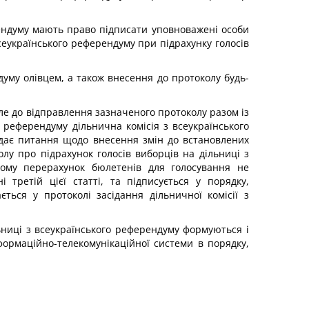
рендуму мають право підписати уповноважені особи
 всеукраїнського референдуму при підрахунку голосів
думу олівцем, а також внесення до протоколу будь-
але до відправлення зазначеного протоколу разом із
о референдуму дільнична комісія з всеукраїнського
ядає питання щодо внесення змін до встановлених
лу про підрахунок голосів виборців на дільниці з
ьому перерахунок бюлетенів для голосування не
 третій цієї статті, та підписується у порядку,
ься у протоколі засідання дільничної комісії з
льниці з всеукраїнського референдуму формуються і
формаційно-телекомунікаційної системи в порядку,