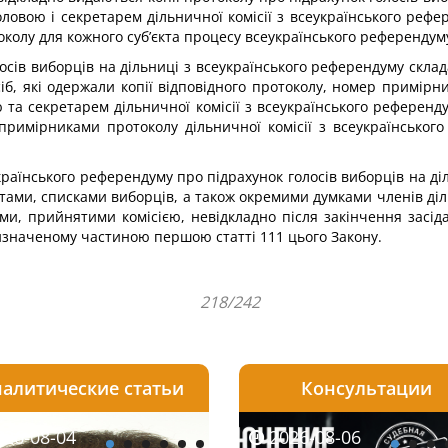
ловою і секретарем дільничної комісії з всеукраїнського рефер
токолу для кожного суб’єкта процесу всеукраїнського референдум
лосів виборців на дільниці з всеукраїнського референдуму ск
іб, які одержали копії відповідного протоколу, номер примірн
 та секретарем дільничної комісії з всеукраїнського референду
примірниками протоколу дільничної комісії з всеукраїнського
українського референдуму про підрахунок голосів виборців на 
ами, списками виборців, а також окремими думками членів діль
ми, прийнятими комісією, невідкладно після закінчення засід
визначеному частиною першою статті 111 цього Закону.
218/242
алитические статьи
Консультации
08-05
26-08-04
2026-07-24
2026-08-05
2026-08-04
2026-08-06
2026-07-30