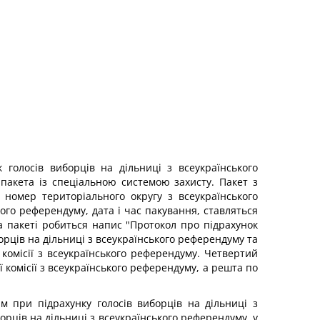
 голосів виборців на дільниці з всеукраїнського
пакета із спеціальною системою захисту. Пакет з
 номер територіального округу з всеукраїнського
ого референдуму, дата і час пакування, ставляться
 На пакеті робиться напис "Протокол про підрахунок
орців на дільниці з всеукраїнського референдуму та
комісії з всеукраїнського референдуму. Четвертий
комісії з всеукраїнського референдуму, а решта по
м при підрахунку голосів виборців на дільниці з
орців на дільниці з всеукраїнського референдуму, у