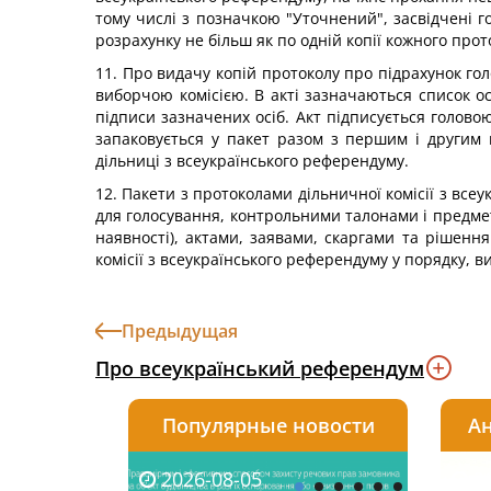
тому числі з позначкою "Уточнений", засвідчені го
розрахунку не більш як по одній копії кожного про
11. Про видачу копій протоколу про підрахунок го
виборчою комісією. В акті зазначаються список ос
підписи зазначених осіб. Акт підписується головою
запаковується у пакет разом з першим і другим 
дільниці з всеукраїнського референдуму.
12. Пакети з протоколами дільничної комісії з все
для голосування, контрольними талонами і предмет
наявності), актами, заявами, скаргами та рішення
комісії з всеукраїнського референдуму у порядку, 
Предыдущая
Про всеукраїнський референдум
Популярные новости
Ан
2026-08-05
2026-08-03
2026-
20