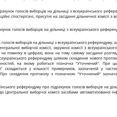
рахунок голосів виборців на дільниці з всеукраїнського рефе
ційні спостерігачі, присутні на засіданні дільничної комісії з
унок голосів виборців на дільниці з всеукраїнського референ
 голосів виборців на дільниці з всеукраїнського референдуму, 
тральної виборчої комісії, окружної комісії з всеукраїнськог
 чи помилку в цифрах), вона на тому самому засіданні розгл
всеукраїнського референдуму шляхом складення нового протоко
чностей, на якому робиться позначка "Уточнений". При ц
складається у кількості примірників, зазначеній у частині
 Про складення протоколу з позначкою "Уточнений" зазначаєт
країнського референдуму про підрахунок голосів виборців на ді
 до Центральної виборчої комісії засобами автоматизованої ін