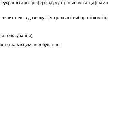
з всеукраїнського референдуму прописом та цифрами
влених нею з дозволу Центральної виборчої комісії;
ня голосування);
ування за місцем перебування;