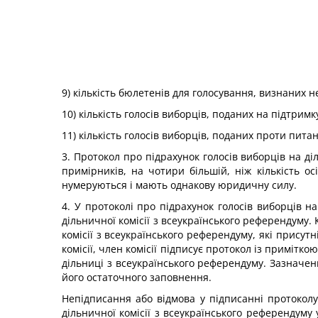
9) кількість бюлетенів для голосування, визнаних 
10) кількість голосів виборців, поданих на підтри
11) кількість голосів виборців, поданих проти пит
3. Протокол про підрахунок голосів виборців на ді
примірників, на чотири більшій, ніж кількість ос
нумеруються і мають однакову юридичну силу.
4. У протоколі про підрахунок голосів виборців н
дільничної комісії з всеукраїнського референдуму
комісії з всеукраїнського референдуму, які присутні
комісії, член комісії підписує протокол із приміт
дільниці з всеукраїнського референдуму. Зазначен
його остаточного заповнення.
Непідписання або відмова у підписанні протоколу 
дільничної комісії з всеукраїнського референдуму