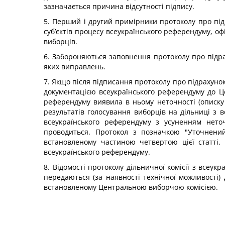
зазначається причина відсутності підпису.
5. Перший і другий примірники протоколу про під
суб’єктів процесу всеукраїнського референдуму, офі
виборців.
6. Забороняються заповнення протоколу про підрах
яких виправлень.
7. Якщо після підписання протоколу про підрахунок
документацією всеукраїнського референдуму до Цен
референдуму виявила в ньому неточності (описку
результатів голосування виборців на дільниці з 
всеукраїнського референдуму з усуненням нето
проводиться. Протокол з позначкою "Уточнений" 
встановленому частиною четвертою цієї статті.
всеукраїнського референдуму.
8. Відомості протоколу дільничної комісії з всеу
передаються (за наявності технічної можливості)
встановленому Центральною виборчою комісією.