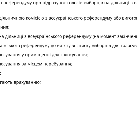
кого референдуму про підрахунок голосів виборців на дільниці 
 дільничною комісією з всеукраїнського референдуму або вигото
ання;
 на дільниці з всеукраїнського референдуму (на момент закінчен
країнського референдуму до витягу зі списку виборців для голос
олосування у приміщенні для голосування;
олосування за місцем перебування;
;
лягають врахуванню;