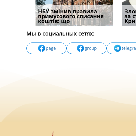
і
НБУ змінив правила
Водії можуть отримати
Якщо с
Зло
способом
примусового списання
компенсацію за
відшк
за 
вих
коштів: що
незаконні дії
наявні
Кри
Мы в социальных сетях:
page
group
telegr