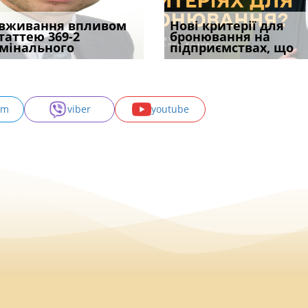
уд встановив для
вживання впливом
Кого з юристів замінить
Документи, на яких не
Переоформлення
Нові критерії для
Восьмий ААС фак
одування шкоди
статтею 369-2
ШІ, а хто зароблятиме
проставляється
відстрочки за іншою
бронювання на
підтвердив, що 
с
мінального
міль
апостиль: пер
підставою: нов
підприємствах, що
може скас
am
viber
youtube