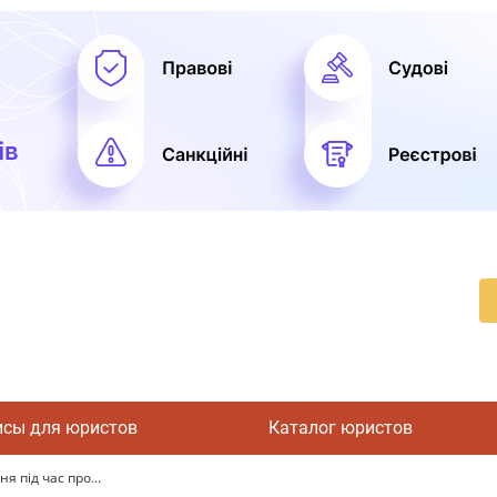
исы для юристов
Каталог юристов
я під час про...