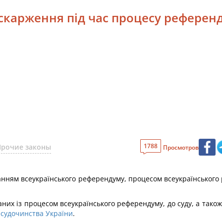
 оскарження під час процесу референ
1788
Прочие законы
Просмотров
ціюванням всеукраїнського референдуму, процесом всеукраїнського
заних із процесом всеукраїнського референдуму, до суду, а так
 судочинства України
.