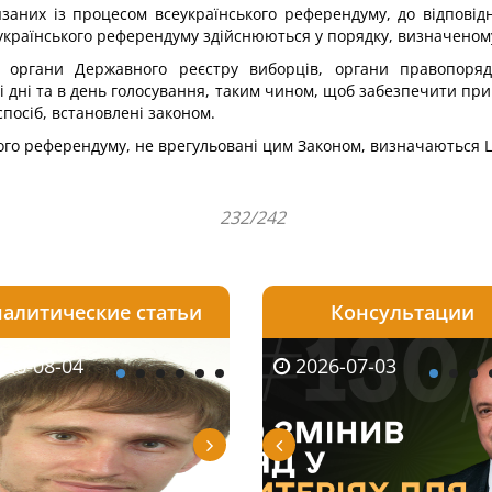
язаних із процесом всеукраїнського референдуму, до відповідн
еукраїнського референдуму здійснюються у порядку, визначеном
му, органи Державного реєстру виборців, органи правопоря
ні дні та в день голосування, таким чином, щоб забезпечити при
спосіб, встановлені законом.
ького референдуму, не врегульовані цим Законом, визначаються
232/242
алитические статьи
Консультации
08-06
26-08-04
2026-05-25
2026-08-06
2026-08-04
2026-07-03
2026-07-30