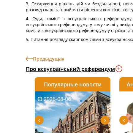
3. Оскарження рішень, дій чи бездіяльності, пов’
розгляд скарг та прийняття рішення комісією з вс
4. Суди, комісії з всеукраїнського референду
всеукраїнського референдуму, у тому числі у вихід
комісій з всеукраїнського референдуму у строки та 
5. Питання розгляду скарг комісіями з всеукраїнс
Предыдущая
Про всеукраїнський референдум
Популярные новости
Ан
2026-08-06
2026-08-03
2026-
20