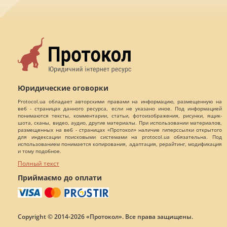
Юридические оговорки
Protocol.ua обладает авторскими правами на информацию, размещенную на
веб - страницах данного ресурса, если не указано иное. Под информацией
понимаются тексты, комментарии, статьи, фотоизображения, рисунки, ящик-
шота, сканы, видео, аудио, другие материалы. При использовании материалов,
размещенных на веб - страницах «Протокол» наличие гиперссылки открытого
для индексации поисковыми системами на protocol.ua обязательна. Под
использованием понимается копирования, адаптация, рерайтинг, модификация
и тому подобное.
Полный текст
Приймаємо до оплати
Copyright © 2014-2026 «Протокол». Все права защищены.