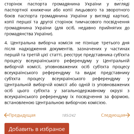
сторінок паспорта громадянина України у вигляді
паспортної книжечки або копії лицьового та зворотного
боків паспорта громадянина України у вигляді картки),
копії першої та другої сторінок тимчасового посвідчення
громадянина України (для осіб, недавно прийнятих до
громадянства України).
4. Центральна виборча комісія не пізніше третього дня
після надходження документів, зазначених у частинах
першій та третій цієї статті, реєструє представника суб’єкта
процесу всеукраїнського референдуму у Центральній
виборчій комісії, уповноважених осіб суб’єкта процесу
всеукраїнського референдуму та видає представнику
суб’єкта процесу всеукраїнського референдуму у
Центральній виборчій комісії або одній із уповноважених
осіб цього суб’єкта у загальнодержавному окрузі з
всеукраїнського референдуму їх посвідчення за формою,
встановленою Центральною виборчою комісією.
Предыдущая
Следующая
185/242
Добавить в избраное