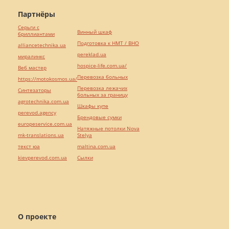
Партнёры
Серьги с
Винный шкаф
бриллиантами
Подготовка к НМТ / ВНО
alliancetechnika.ua
pereklad.ua
миралинкс
hospice-life.com.ua/
Веб мастер
Перевозка больных
https://motokosmos.ua/
Перевозка лежачих
Синтезаторы
больных за границу
agrotechnika.com.ua
Шкафы купе
perevod.agency
Брендовые сумки
europeservice.com.ua
Натяжные потолки Nova
mk-translations.ua
Stelya
текст юа
maltina.com.ua
kievperevod.com.ua
Cылки
О проекте