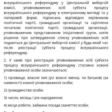
всеукраїнського референдуму у Центральній виборчій
комісії, уповноважених осіб суб’єкта процесу
всеукраїнського референдуму в електронному вигляді та у
паперовій формі, підписана відповідно керівником
політичної партії, громадської організації та скріплена
печаткою політичної партії, громадської організації,
уповноваженим представником ініціативної групи, копія
рішення про затвердження списку уповноважених осіб
подаються до Центральної виборчої комісії у будь-який час
після реєстрації суб’єкта процесу всеукраїнського
референдуму.
2. У заяві про реєстрацію уповноважених осіб суб’єкта
процесу всеукраїнського референдуму стосовно кожної
уповноваженої особи зазначаються:
1) прізвище, власне ім’я (усі власні імена), по батькові (за
наявності) кожної уповноваженої особи;
2) громадянство особи;
3) число, місяць і рік народження;
4) місце роботи, займана посада (заняття) особи;