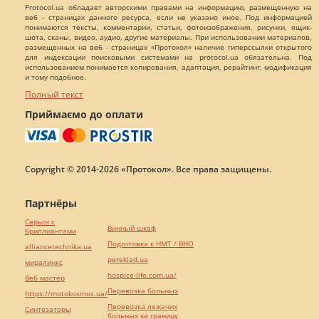
Protocol.ua обладает авторскими правами на информацию, размещенную на
веб - страницах данного ресурса, если не указано иное. Под информацией
понимаются тексты, комментарии, статьи, фотоизображения, рисунки, ящик-
шота, сканы, видео, аудио, другие материалы. При использовании материалов,
размещенных на веб - страницах «Протокол» наличие гиперссылки открытого
для индексации поисковыми системами на protocol.ua обязательна. Под
использованием понимается копирования, адаптация, рерайтинг, модификация
и тому подобное.
Полный текст
Приймаємо до оплати
Copyright © 2014-2026 «Протокол». Все права защищены.
Партнёры
Серьги с
Винный шкаф
бриллиантами
Подготовка к НМТ / ВНО
alliancetechnika.ua
pereklad.ua
миралинкс
hospice-life.com.ua/
Веб мастер
Перевозка больных
https://motokosmos.ua/
Перевозка лежачих
Синтезаторы
больных за границу