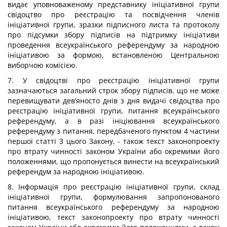
видає уповноваженому представнику ініціативної групи
свідоцтво про реєстрацію та посвідчення членів
ініціативної групи, зразки підписного листа та протоколу
про підсумки збору підписів на підтримку ініціативи
проведення всеукраїнського референдуму за народною
ініціативою за формою, встановленою Центральною
виборчою комісією.
7. У свідоцтві про реєстрацію ініціативної групи
зазначаються загальний строк збору підписів, що не може
перевищувати дев’яносто днів з дня видачі свідоцтва про
реєстрацію ініціативної групи, питання всеукраїнського
референдуму, а в разі ініціювання всеукраїнського
референдуму з питання, передбаченого пунктом 4 частини
першої статті 3 цього Закону, - також текст законопроекту
про втрату чинності законом України або окремими його
положеннями, що пропонується винести на всеукраїнський
референдум за народною ініціативою.
8. Інформація про реєстрацію ініціативної групи, склад
ініціативної групи, формулювання запропонованого
питання всеукраїнського референдуму за народною
ініціативою, текст законопроекту про втрату чинності