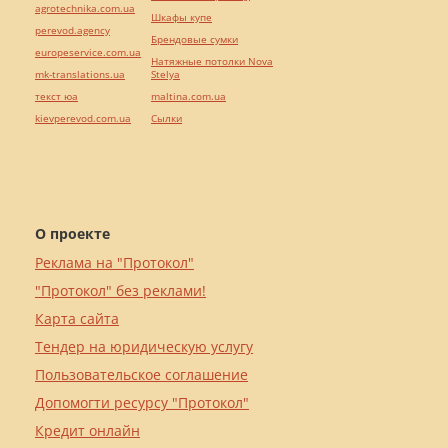
agrotechnika.com.ua
Шкафы купе
perevod.agency
Брендовые сумки
europeservice.com.ua
Натяжные потолки Nova
mk-translations.ua
Stelya
текст юа
maltina.com.ua
kievperevod.com.ua
Cылки
О проекте
Реклама на "Протокол"
"Протокол" без реклами!
Карта сайта
Тендер на юридическую услугу
Пользовательское соглашение
Допомогти ресурсу "Протокол"
Кредит онлайн