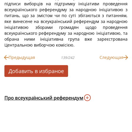
підписи виборців на підтримку ініціативи проведення
всеукраїнського референдуму за народною ініціативою з
питань, що за змістом чи по суті збігаються з питанням,
яке винесене на всеукраїнський референдум за народною
ініціативою зборами громадян щодо проведення
всеукраїнського референдуму за народною ініціативою, та
обрана ними ініціативна група вже зареєстрована
Центральною виборчою комісією.
Предыдущая
Следующая
139/242
Добавить в избраное
Про всеукраїнський референдум