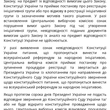
Закону, на предмет їх відповідності вимогам цього Закону,
Конституції України та приймає постанову про реєстрацію
ініціативної групи або про відмову в реєстрації ініціативної
групи із зазначенням мотивів такого рішення. У разі
встановлення Центральною виборчою комісією ознак
порушення вимог цього Закону під час утворення
ініціативної групи, невідповідності поданих документів
вимогам цього Закону їх аналіз на предмет відповідності
Конституції України не здійснюється.
У разі виявлення ознак невідповідності Конституції
України питання, що пропонується винести на
всеукраїнський референдум за народною ініціативою,
Центральна виборча комісія приймає постанову про
зупинення процедури реєстрації та звертається до
Президента України із клопотанням про направлення до
Конституційного Суду України конституційного звернення
щодо конституційності питання, що пропонується винести
на всеукраїнський референдум за народною ініціативою.
Якщо протягом сорока днів Президент України не подасть
відповідне звернення до Конституційного Суду України та/
або не буде відкрито конституційне провадження щодо
нього, Центральна виборча комісія відновлює процедуру