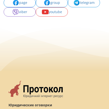
page
group
telegram
viber
youtube
Юридические оговорки