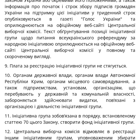
законом України або окремими його положеннями, а також
інформація про початок і строк збору підписів громадян
України на підтримку цієї ініціативи у триденний строк
опубліковуються в газеті "Голос України" та
оприлюднюються на офіційному веб-сайті Центральної
виборчої комісії. Текст обґрунтування позиції ініціативної
групи щодо питання всеукраїнського референдуму за
народною ініціативою оприлюднюється на офіційному веб-
сайті Центральної виборчої комісії у повному та
скороченому вигляді.
9. Плата за реєстрацію ініціативної групи не стягується.
10. Органам державної влади, органам влади Автономної
Республіки Крим, органам місцевого самоврядування, а
також підприємствам, установам, організаціям, що
перебувають у державній та комунальній власності,
забороняється здійснювати видатки, пов’язані з
організацією і діяльністю ініціативної групи.
11. Ініціативна група зобов’язана в порядку, встановленому
статтею 70 цього Закону, створити фонд ініціативної групи.
12. Центральна виборча комісія відмовляє в реєстрації
іншим ініціативним групам, уповноваженим збирати