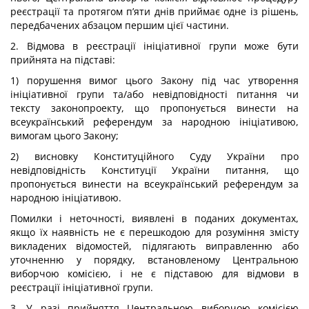
реєстрації та протягом п’яти днів приймає одне із рішень,
передбачених абзацом першим цієї частини.
2. Відмова в реєстрації ініціативної групи може бути
прийнята на підставі:
1) порушення вимог цього Закону під час утворення
ініціативної групи та/або невідповідності питання чи
тексту законопроекту, що пропонується винести на
всеукраїнський референдум за народною ініціативою,
вимогам цього Закону;
2) висновку Конституційного Суду України про
невідповідність Конституції України питання, що
пропонується винести на всеукраїнський референдум за
народною ініціативою.
Помилки і неточності, виявлені в поданих документах,
якщо їх наявність не є перешкодою для розуміння змісту
викладених відомостей, підлягають виправленню або
уточненню у порядку, встановленому Центральною
виборчою комісією, і не є підставою для відмови в
реєстрації ініціативної групи.
3. У разі прийняття Центральною виборчою комісією