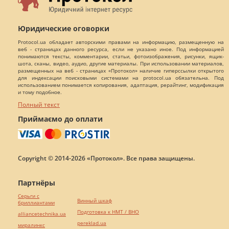
Юридические оговорки
Protocol.ua обладает авторскими правами на информацию, размещенную на
веб - страницах данного ресурса, если не указано иное. Под информацией
понимаются тексты, комментарии, статьи, фотоизображения, рисунки, ящик-
шота, сканы, видео, аудио, другие материалы. При использовании материалов,
размещенных на веб - страницах «Протокол» наличие гиперссылки открытого
для индексации поисковыми системами на protocol.ua обязательна. Под
использованием понимается копирования, адаптация, рерайтинг, модификация
и тому подобное.
Полный текст
Приймаємо до оплати
Copyright © 2014-2026 «Протокол». Все права защищены.
Партнёры
Серьги с
Винный шкаф
бриллиантами
Подготовка к НМТ / ВНО
alliancetechnika.ua
pereklad.ua
миралинкс