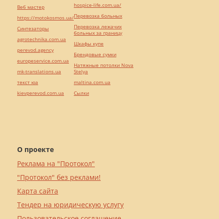
hospice-life.com.ua/
Веб мастер
Перевозка больных
https://motokosmos.ua/
Перевозка лежачих
Синтезаторы
больных за границу
agrotechnika.com.ua
Шкафы купе
perevod.agency
Брендовые сумки
europeservice.com.ua
Натяжные потолки Nova
mk-translations.ua
Stelya
текст юа
maltina.com.ua
kievperevod.com.ua
Cылки
О проекте
Реклама на "Протокол"
"Протокол" без реклами!
Карта сайта
Тендер на юридическую услугу
Пользовательское соглашение