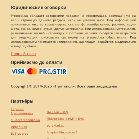
Юридические оговорки
Protocol.ua обладает авторскими правами на информацию, размещенную на
веб - страницах данного ресурса, если не указано иное. Под информацией
понимаются тексты, комментарии, статьи, фотоизображения, рисунки, ящик-
шота, сканы, видео, аудио, другие материалы. При использовании материалов,
размещенных на веб - страницах «Протокол» наличие гиперссылки открытого
для индексации поисковыми системами на protocol.ua обязательна. Под
использованием понимается копирования, адаптация, рерайтинг, модификация
и тому подобное.
Полный текст
Приймаємо до оплати
Copyright © 2014-2026 «Протокол». Все права защищены.
Партнёры
Серьги с
Винный шкаф
бриллиантами
Подготовка к НМТ / ВНО
alliancetechnika.ua
pereklad.ua
миралинкс
hospice-life.com.ua/
Веб мастер