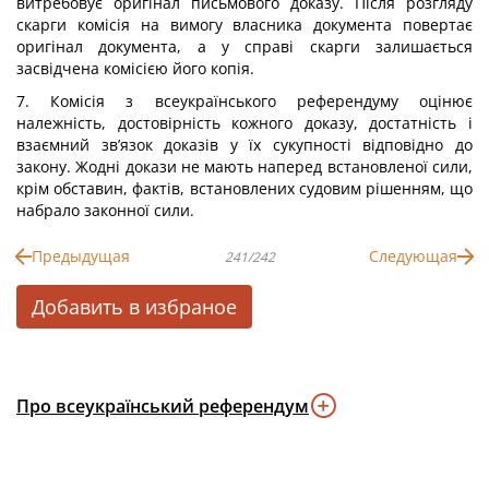
витребовує оригінал письмового доказу. Після розгляду
скарги комісія на вимогу власника документа повертає
оригінал документа, а у справі скарги залишається
засвідчена комісією його копія.
7. Комісія з всеукраїнського референдуму оцінює
належність, достовірність кожного доказу, достатність і
взаємний зв’язок доказів у їх сукупності відповідно до
закону. Жодні докази не мають наперед встановленої сили,
крім обставин, фактів, встановлених судовим рішенням, що
набрало законної сили.
Предыдущая
Следующая
241/242
Добавить в избраное
Про всеукраїнський референдум