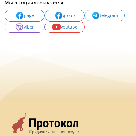
Мы в социальных сетях:
page
group
telegram
viber
youtube