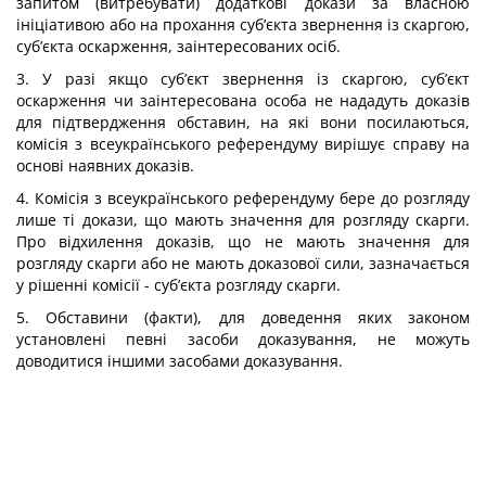
запитом (витребувати) додаткові докази за власною
ініціативою або на прохання суб’єкта звернення із скаргою,
суб’єкта оскарження, заінтересованих осіб.
3. У разі якщо суб’єкт звернення із скаргою, суб’єкт
оскарження чи заінтересована особа не нададуть доказів
для підтвердження обставин, на які вони посилаються,
комісія з всеукраїнського референдуму вирішує справу на
основі наявних доказів.
4. Комісія з всеукраїнського референдуму бере до розгляду
лише ті докази, що мають значення для розгляду скарги.
Про відхилення доказів, що не мають значення для
розгляду скарги або не мають доказової сили, зазначається
у рішенні комісії - суб’єкта розгляду скарги.
5. Обставини (факти), для доведення яких законом
установлені певні засоби доказування, не можуть
доводитися іншими засобами доказування.