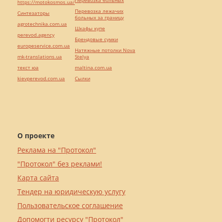
Перевозка больных
https://motokosmos.ua/
Перевозка лежачих
Синтезаторы
больных за границу
agrotechnika.com.ua
Шкафы купе
perevod.agency
Брендовые сумки
europeservice.com.ua
Натяжные потолки Nova
mk-translations.ua
Stelya
текст юа
maltina.com.ua
kievperevod.com.ua
Cылки
О проекте
Реклама на "Протокол"
"Протокол" без реклами!
Карта сайта
Тендер на юридическую услугу
Пользовательское соглашение
Допомогти ресурсу "Протокол"