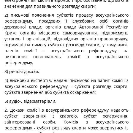
електронні), які містять відомості про обставини, що мають
значення для правильного розгляду скарги;
2) письмові пояснення суб’єктів процесу всеукраїнського
референдуму, посадових і службових осіб органів
державної влади, органів влади Автономної Республіки
Крим, органів місцевого самоврядування, підприємств,
установ і організацій, відповідних органів правопорядку,
отримані на вимогу суб’єкта розгляду скарги, у тому числі
членів комісії з всеукраїнського референдуму, на
виконання повноважень комісії з всеукраїнського
референдуму;
3) речові докази;
4) висновки експертів, надані письмово на запит комісії з
всеукраїнського референдуму - суб’єкта розгляду скарги,
суб’єкта звернення або суб’єкта оскарження;
5) аудіо-, відеоматеріали.
2. Докази комісії з всеукраїнського референдуму надають
суб’єкт звернення із скаргою, суб’єкт оскарження,
заінтересовані особи. Комісія з всеукраїнського
референдуму - суб’єкт розгляду скарги може звернутися із