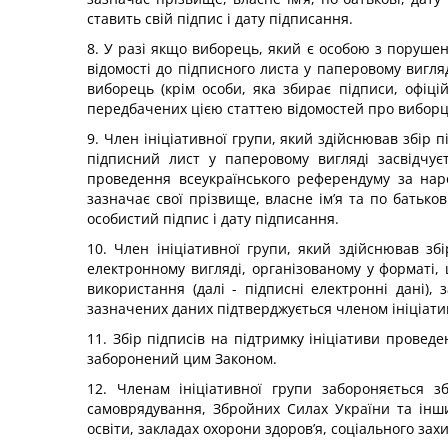
ставить свій підпис і дату підписання.
8. У разі якщо виборець, який є особою з порушенн
відомості до підписного листа у паперовому вигля
виборець (крім особи, яка збирає підписи, офіці
передбачених цією статтею відомостей про виборця
9. Член ініціативної групи, який здійснював збір 
підписний лист у паперовому вигляді засвідчуєт
проведення всеукраїнського референдуму за наро
зазначає свої прізвище, власне ім’я та по батько
особистий підпис і дату підписання.
10. Член ініціативної групи, який здійснював зб
електронному вигляді, організованому у форматі
використання (далі - підписні електронні дані)
зазначених даних підтверджується членом ініціатив
11. Збір підписів на підтримку ініціативи провед
заборонений цим Законом.
12. Членам ініціативної групи забороняється з
самоврядування, Збройних Силах України та інши
освіти, закладах охорони здоров’я, соціального за