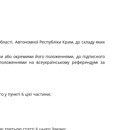
 області, Автономної Республіки Крим, до складу яких
ни або окремими його положеннями, до підписного
 положеннями на всеукраїнському референдумі за
о у пункті 6 цієї частини;
ю третьою статті 6 цього Закону;