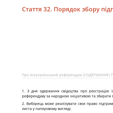
Стаття 32. Порядок збору під
Про всеукраїнський референдум (СОДЕРЖАНИЕ)
1. З дня одержання свідоцтва про реєстрацію і
референдуму за народною ініціативою та збирати п
2. Виборець може реалізувати своє право підтри
листа у паперовому вигляді.