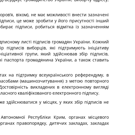
оров’я, віком), не має можливості внести зазначені
підписи, це може зробити у його присутності інший
збирає підписи, робиться відмітка із зазначенням
підписному листі підписів громадян України. Кожний
р підписів виборців, які підтримують ініціативу
ціативної групи, який здійснював збір підписів,
ачі паспорта громадянина України, а також ставить
стах на підтримку всеукраїнського референдуму, в
 засобами (машинозчитування) з метою повторного
Достовірність викладених в електронному вигляді
ласного кваліфікованого електронного підпису.
е здійснюватися у місцях, у яких збір підписів не
 Автономної Республіки Крим, органах місцевого
рганах правопорядку, дитячих закладах, закладах