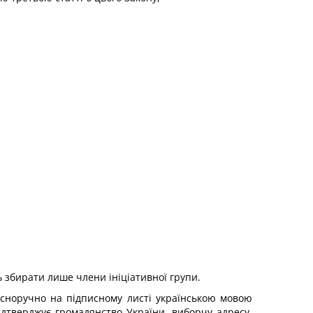
 збирати лише члени ініціативної групи.
асноручно на підписному листі українською мовою
підтверджує громадянство України, виборчу адресу,