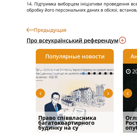
14. Підтримка виборцем ініціативи проведення вс
обробку його персональних даних в обсязі, встано
Предыдущая
Про всеукраїнський референдум
Популярные новости
Ан
2026-08-07
2026-08-03
2026-
20
р, але
Право співвласника
ШІ в юридичній фірмі:
Якщо с
Огл
илася: як
багатоквартирного
де технології вже
відшк
Рос
будинку на су
замінюють
наявні
опу