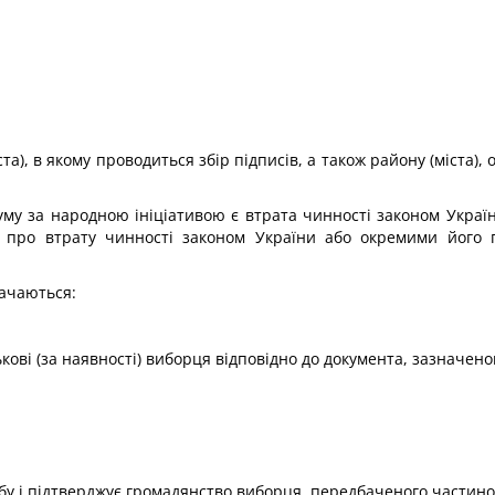
та), в якому проводиться збір підписів, а також району (міста),
уму за народною ініціативою є втрата чинності законом Украї
ту про втрату чинності законом України або окремими його
начаються:
тькові (за наявності) виборця відповідно до документа, зазначеног
собу і підтверджує громадянство виборця, передбаченого частино