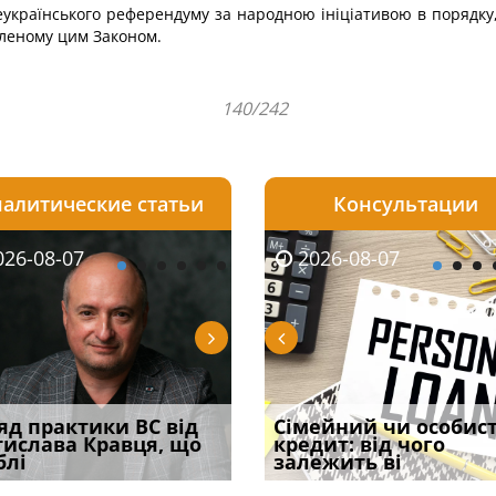
еукраїнського референдуму за народною ініціативою в порядку
вленому цим Законом.
140/242
алитические статьи
Консультации
08-06
26-08-07
2026-08-05
2026-08-06
2026-08-04
2026-08-07
2026-07-30
уд встановив для
яд практики ВС від
Чи потрібна ФОП
Документи, на яких не
Зловживання впливом
Сімейний чи особис
Восьмий ААС фак
одування шкоди
тислава Кравця, що
печатка у 2026 році:
проставляється
за статтею 369-2
кредит: від чого
підтвердив, що 
с
блі
правила засто
апостиль: пер
Кримінального
залежить ві
може скас