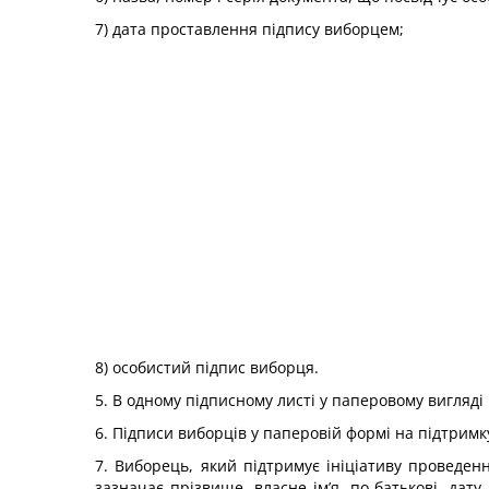
7) дата проставлення підпису виборцем;
8) особистий підпис виборця.
5. В одному підписному листі у паперовому вигляді
6. Підписи виборців у паперовій формі на підтрим
7. Виборець, який підтримує ініціативу проведе
зазначає прізвище, власне ім’я, по батькові, дат