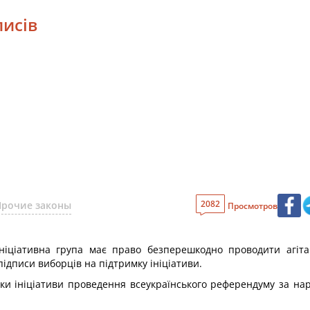
писів
2082
Прочие законы
Просмотров
ніціативна група має право безперешкодно проводити агіта
ідписи виборців на підтримку ініціативи.
мки ініціативи проведення всеукраїнського референдуму за на