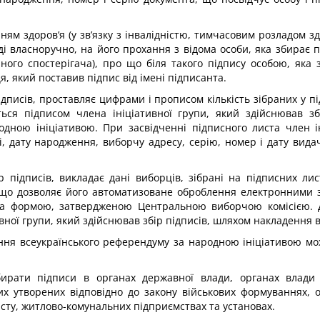
ям здоров’я (у зв’язку з інвалідністю, тимчасовим розладом зд
ді власноручно, на його прохання з відома особи, яка збирає 
йного спостерігача), про що біля такого підпису особою, яка 
, який поставив підпис від імені підписанта.
підписів, проставляє цифрами і прописом кількість зібраних у 
ься підписом члена ініціативної групи, який здійснював збі
дною ініціативою. При засвідченні підписного листа член іні
ві, дату народження, виборчу адресу, серію, номер і дату вид
ір підписів, викладає дані виборців, зібрані на підписних ли
, що дозволяє його автоматизоване оброблення електронними
, за формою, затвердженою Центральною виборчою комісією. 
ної групи, який здійснював збір підписів, шляхом накладення в
ення всеукраїнського референдуму за народною ініціативою мож
бирати підписи в органах державної влади, органах влади
х утворених відповідно до закону військових формуваннях, о
хисту, житлово-комунальних підприємствах та установах.