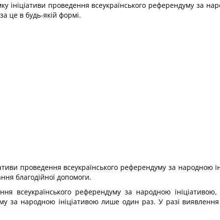
имку ініціативи проведення всеукраїнського референдуму за н
за це в будь-якій формі.
ативи проведення всеукраїнського референдуму за народною ініц
ання благодійної допомоги.
ення всеукраїнського референдуму за народною ініціативою,
у за народною ініціативою лише один раз. У разі виявлення д