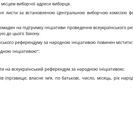
а місцем виборчої адреси виборця.
исні листи за встановленою Центральною виборчою комісією фо
 громадян на підтримку ініціативи проведення всеукраїнського 
дно до цього Закону.
нського референдуму за народною ініціативою повинен містити:
дною ініціативою";
и на всеукраїнський референдум за народною ініціативою;
ів (прізвище, власне ім’я, по батькові, число, місяць, рік н