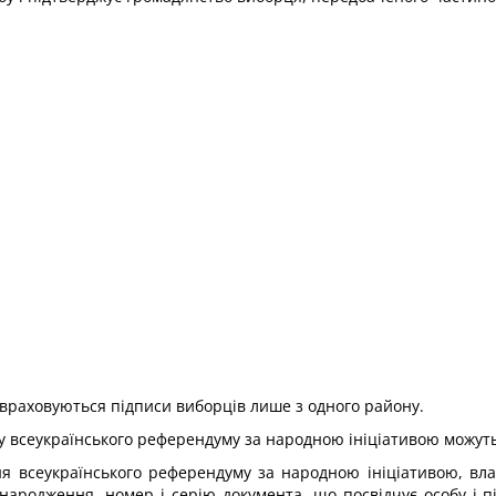
 враховуються підписи виборців лише з одного району.
ку всеукраїнського референдуму за народною ініціативою можуть
ння всеукраїнського референдуму за народною ініціативою, вл
у народження, номер і серію документа, що посвідчує особу і 