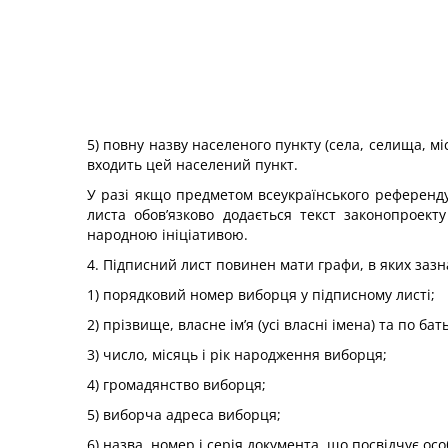
5) повну назву населеного пункту (села, селища, міс
входить цей населений пункт.
У разі якщо предметом всеукраїнського референд
листа обов’язково додається текст законопроек
народною ініціативою.
4. Підписний лист повинен мати графи, в яких заз
1) порядковий номер виборця у підписному листі;
2) прізвище, власне ім’я (усі власні імена) та по ба
3) число, місяць і рік народження виборця;
4) громадянство виборця;
5) виборча адреса виборця;
6) назва, номер і серія документа, що посвідчує о