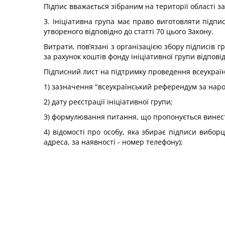
Підпис вважається зібраним на території області з
3. Ініціативна група має право виготовляти підп
утвореного відповідно до статті 70 цього Закону.
Витрати, пов’язані з організацією збору підписів
за рахунок коштів фонду ініціативної групи відпові
Підписний лист на підтримку проведення всеукраї
1) зазначення "всеукраїнський референдум за наро
2) дату реєстрації ініціативної групи;
3) формулювання питання, що пропонується винест
4) відомості про особу, яка збирає підписи виборц
адреса, за наявності - номер телефону);